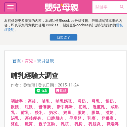
Toggle
navigation
為提供您更多優質的內容，本網站使用cookies分析技術。若繼續閱覽本網站內
容，即表示您同意我們使用 cookies， 關於更多cookies資訊請閱讀我們的
隱私
權說明
。
我知道了
首頁
育兒
寶貝健康
哺乳經驗大調查
作者： 劉怡琳 | 發表日期：2015-11-24
收藏
關鍵字：
產後
、
哺乳
、
哺乳媽咪
、
母奶
、
母乳
、
餵奶
、
親餵
、
瓶餵
、
營養素
、
新手媽咪
、
初乳
、
過度乳
、
成熟
乳
、
前乳
、
後乳
、
奶水
、
奶量
、
脹奶
、
脹氣
、
溢奶
、
泌乳
、
產後瘦身
、
口腔肌肉
、
早產兒
、
乳癌
、
卵巢癌
、
貧血
、
鐵質
、
親子互動
、
乳頭
、
乳房
、
乳腺炎
、
職場媽