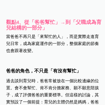
觀點4
、從「爸爸幫忙」
→
到「父職成為育
兒結構的一部分」
當爸爸不再只是「來幫忙的人」，而是實際走進育
兒日常，成為家庭運作的一部分，整個家庭的節奏
也會跟著改變。
爸爸的角色，不只是「有沒有幫忙」
過去談到育兒時，爸爸常被放在一個比較邊緣的位
置。會不會幫忙、肯不肯分擔家務、願不願意陪孩
子，成了評價爸爸的重要標準。但這樣的討論，其
實預設了一個前提：育兒的主體仍然是媽媽，爸爸