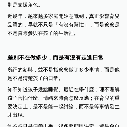
則是支援角色。
近幾年，越來越多家庭開始意識到，真正影響育兒
品質的，早就不只是「有沒有幫忙」，而是爸爸是
不是實際參與在孩子的生活裡。
差別不在做多少，而是有沒有走進日常
所謂的參與，並不是指爸爸做了多少事情，而是他
是不是清楚孩子的日常。
知不知道孩子幾點睡覺、最近在學什麼；理不理解
孩子害怕什麼、情緒來時會怎麼反應；在育兒的重
要決定上，是不是能一起討論，而不是等事情發生
才出現。
當爸爸只是偶爾出手，很多照顧與決定，還是會自