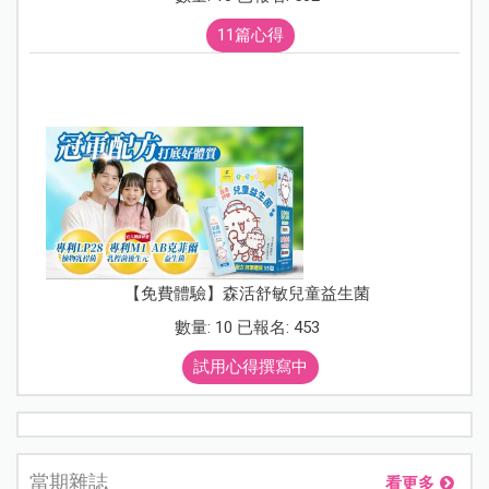
11篇心得
【免費體驗】森活舒敏兒童益生菌
數量: 10 已報名: 453
試用心得撰寫中
當期雜誌
看更多