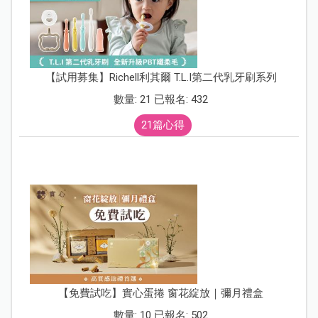
【試用募集】Richell利其爾 T.L.I第二代乳牙刷系列
數量: 21 已報名: 432
21篇心得
【免費試吃】實心蛋捲 窗花綻放｜彌月禮盒
數量: 10 已報名: 502