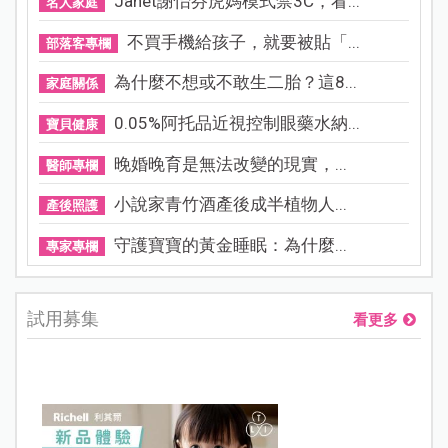
Janet謝怡芬虎媽模式禁3C，看...
名人家庭
不買手機給孩子，就要被貼「...
部落客專欄
為什麼不想或不敢生二胎？這8...
家庭關係
0.05%阿托品近視控制眼藥水納...
寶貝健康
晚婚晚育是無法改變的現實，...
醫師專欄
小說家青竹酒產後成半植物人...
產後照護
守護寶寶的黃金睡眠：為什麼...
專家專欄
試用募集
看更多