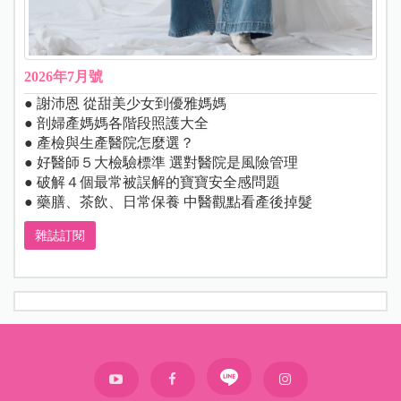
2026年7月號
● 謝沛恩 從甜美少女到優雅媽媽
● 剖婦產媽媽各階段照護大全
● 產檢與生產醫院怎麼選？
● 好醫師５大檢驗標準 選對醫院是風險管理
● 破解４個最常被誤解的寶寶安全感問題
● 藥膳、茶飲、日常保養 中醫觀點看產後掉髮
雜誌訂閱