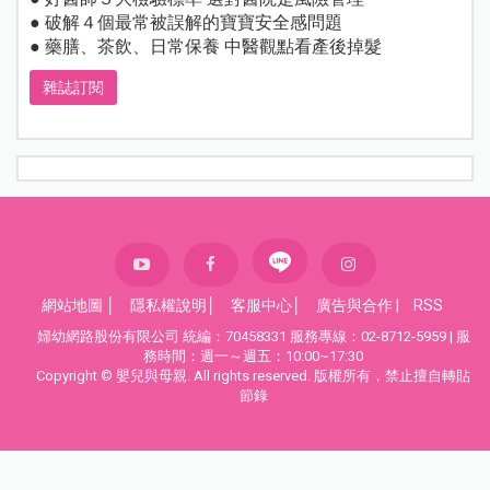
● 破解４個最常被誤解的寶寶安全感問題
● 藥膳、茶飲、日常保養 中醫觀點看產後掉髮
雜誌訂閱
網站地圖
│
隱私權說明
│
客服中心
│
廣告與合作
|
RSS
婦幼網路股份有限公司 統編：70458331 服務專線：02-8712-5959 | 服
務時間：週一～週五：10:00~17:30
Copyright © 嬰兒與母親. All rights reserved. 版權所有，禁止擅自轉貼
節錄