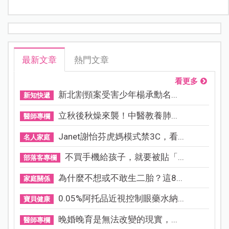
最新文章
熱門文章
看更多
新北割頸案受害少年楊承勳名...
新知快遞
立秋後秋燥來襲！中醫教養肺...
醫師專欄
Janet謝怡芬虎媽模式禁3C，看...
名人家庭
不買手機給孩子，就要被貼「...
部落客專欄
為什麼不想或不敢生二胎？這8...
家庭關係
0.05%阿托品近視控制眼藥水納...
寶貝健康
晚婚晚育是無法改變的現實，...
醫師專欄