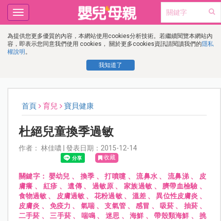
Toggle
navigation
為提供您更多優質的內容，本網站使用cookies分析技術。若繼續閱覽本網站內
容，即表示您同意我們使用 cookies， 關於更多cookies資訊請閱讀我們的
隱私
權說明
。
我知道了
首頁
育兒
寶貝健康
杜絕兒童換季過敏
作者： 林佳噥 | 發表日期：2015-12-14
收藏
關鍵字：
嬰幼兒
、
換季
、
打噴嚏
、
流鼻水
、
流鼻涕
、
皮
膚癢
、
紅疹
、
遺傳
、
過敏原
、
家族過敏
、
臍帶血檢驗
、
食物過敏
、
皮膚過敏
、
花粉過敏
、
溫差
、
異位性皮膚炎
、
皮膚炎
、
免疫力
、
氣喘
、
支氣管
、
感冒
、
吸菸
、
抽菸
、
二手菸
、
三手菸
、
喘鳴
、
迷思
、
海鮮
、
帶殼類海鮮
、
挑