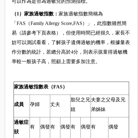
可以作為是否為過敏兒的預測指標。
（1）家族過敏指數：
家族過敏指數簡稱為
「FAS（Family Allergy Score,FAS）」，此指數雖然簡
易（請參考下頁表格），但使用時間已經很久，家長不
妨可以測試看看，了解孩子遺傳過敏的機率，根據量表
作分數的統計，若總分高於4分，則表示孩童得過敏機
率較一般孩子高，照顧上需要多加注意。
家族過敏指數表（FAS）
胎兒之兄
夫妻之父母及兄
成員
孕婦
丈夫
姐
弟姊妹
過敏症
有
偶發
有
偶發
有
偶發
有
偶發
狀