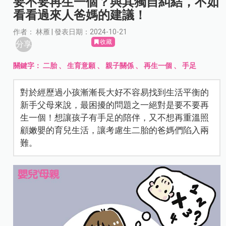
要不要再生一個？與其獨自糾結，不如
看看過來人爸媽的建議！
作者： 林雁 | 發表日期：2024-10-21
收藏
分享
關鍵字：
二胎
、
生育意願
、
親子關係
、
再生一個
、
手足
對於經歷過小孩漸漸長大好不容易找到生活平衡的
新手父母來說，最困擾的問題之一絕對是要不要再
生一個！想讓孩子有手足的陪伴，又不想再重溫照
顧嫩嬰的育兒生活，讓考慮生二胎的爸媽們陷入兩
難。