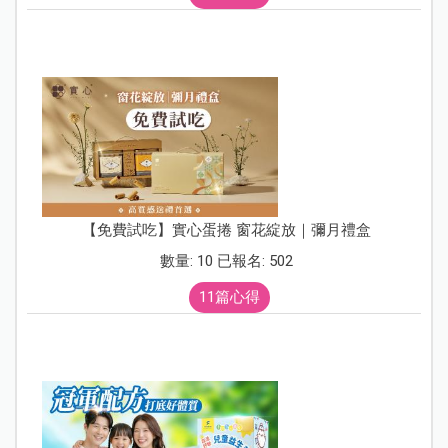
【免費試吃】實心蛋捲 窗花綻放｜彌月禮盒
數量: 10 已報名: 502
11篇心得