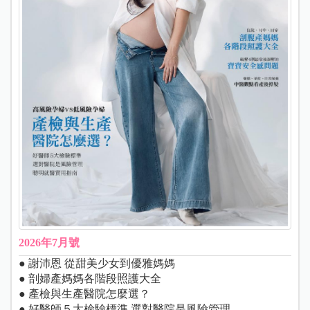
2026年7月號
● 謝沛恩 從甜美少女到優雅媽媽
● 剖婦產媽媽各階段照護大全
● 產檢與生產醫院怎麼選？
● 好醫師５大檢驗標準 選對醫院是風險管理