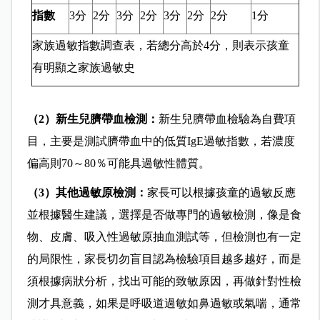
指數
3分
2分
3分
2分
3分
2分
2分
1分
家族過敏指數調查表，若總分高於4分，則表示孩童
有明顯之家族過敏史
（2）新生兒臍帶血檢測：
新生兒臍帶血檢驗為自費項
目，主要是測試臍帶血中的低質IgE過敏指數，若濃度
偏高則70～80％可能具過敏性體質。
（3）其他過敏原檢測：
家長可以根據孩童的過敏反應
並根據醫生建議，選擇是否做專門的過敏檢測，像是食
物、皮膚、吸入性過敏原抽血測試等，但檢測也有一定
的局限性，家長切勿盲目認為檢驗項目越多越好，而是
須根據病狀分析，找出可能的致敏原因，再做針對性檢
測才具意義，如果是呼吸道過敏如鼻過敏或氣喘，通常