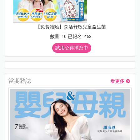
【免費體驗】森活舒敏兒童益生菌
數量: 10 已報名: 453
試用心得撰寫中
當期雜誌
看更多