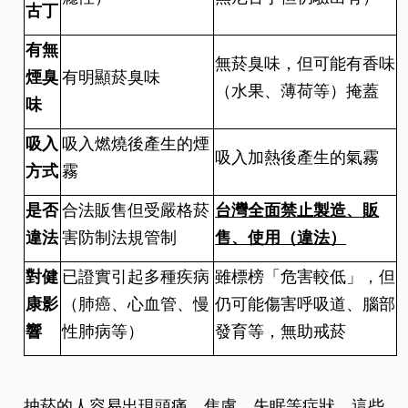
古丁
有無
無菸臭味，但可能有香味
煙臭
有明顯菸臭味
（水果、薄荷等）掩蓋
味
吸入
吸入燃燒後產生的煙
吸入加熱後產生的氣霧
方式
霧
是否
合法販售但受嚴格菸
台灣全面禁止製造、販
違法
害防制法規管制
售、使用（違法）
對健
已證實引起多種疾病
雖標榜「危害較低」，但
康影
（肺癌、心血管、慢
仍可能傷害呼吸道、腦部
響
性肺病等）
發育等，無助戒菸
抽菸的人容易出現頭痛、焦慮、失眠等症狀，這些