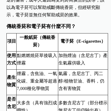
以為電子菸可以幫助戒斷傳統香菸，但經研究顯
示，電子菸並無任何幫助戒菸的效果。
傳統香菸和電子菸有什麼不同？
一般紙菸（傳統香
項目
電子菸（E-cigarettes）
菸）
使用
點燃燃燒菸草後吸入
加熱煙油（含尼古丁）產
方式
煙霧
生氣霧供吸入
煙霧，含焦油、一氧
氣霧，含尼古丁、丙二
產生
化碳、重金屬等超過
醇/植物甘油、香料，仍
物質
7,000種化學物質
含有害物質
是否
大多含（具有強烈成
多數含尼古丁（部分標示
含尼
癮性）
無尼古丁但仍驗出有）