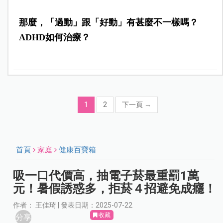
那麼，「過動」跟「好動」有甚麼不一樣嗎？
ADHD如何治療？
1
2
下一頁
→
首頁
家庭
健康百寶箱
吸一口代價高，抽電子菸最重罰1萬
元！暑假誘惑多，拒菸４招避免成癮！
作者： 王佳琦 | 發表日期：2025-07-22
收藏
分享