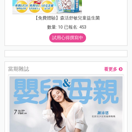
【免費體驗】森活舒敏兒童益生菌
數量: 10 已報名: 453
試用心得撰寫中
當期雜誌
看更多