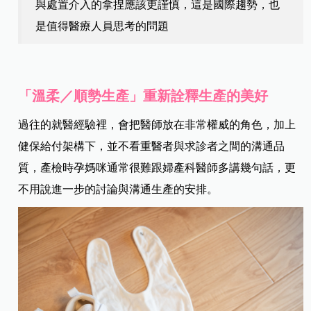
與處置介入的拿捏應該更謹慎，這是國際趨勢，也
是值得醫療人員思考的問題
「溫柔／順勢生產」重新詮釋生產的美好
過往的就醫經驗裡，會把醫師放在非常權威的角色，加上
健保給付架構下，並不看重醫者與求診者之間的溝通品
質，產檢時孕媽咪通常很難跟婦產科醫師多講幾句話，更
不用說進一步的討論與溝通生產的安排。