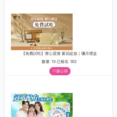
【免費試吃】實心蛋捲 窗花綻放｜彌月禮盒
數量: 10 已報名: 502
11篇心得