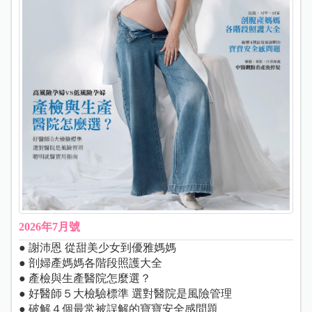
2026年7月號
● 謝沛恩 從甜美少女到優雅媽媽
● 剖婦產媽媽各階段照護大全
● 產檢與生產醫院怎麼選？
● 好醫師５大檢驗標準 選對醫院是風險管理
● 破解４個最常被誤解的寶寶安全感問題