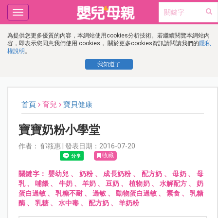
Toggle
navigation
為提供您更多優質的內容，本網站使用cookies分析技術。若繼續閱覽本網站內
容，即表示您同意我們使用 cookies， 關於更多cookies資訊請閱讀我們的
隱私
權說明
。
我知道了
首頁
育兒
寶貝健康
寶寶奶粉小學堂
作者： 郁筱惠 | 發表日期：2016-07-20
收藏
關鍵字：
嬰幼兒
、
奶粉
、
成長奶粉
、
配方奶
、
母奶
、
母
乳
、
哺餵
、
牛奶
、
羊奶
、
豆奶
、
植物奶
、
水解配方
、
奶
蛋白過敏
、
乳糖不耐
、
過敏
、
動物蛋白過敏
、
素食
、
乳糖
酶
、
乳糖
、
水中毒
、
配方奶
、
羊奶粉