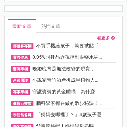
最新文章
熱門文章
看更多
不買手機給孩子，就要被貼「...
部落客專欄
0.05%阿托品近視控制眼藥水納...
寶貝健康
晚婚晚育是無法改變的現實，...
醫師專欄
小說家青竹酒產後成半植物人...
產後照護
守護寶寶的黃金睡眠：為什麼...
專家專欄
腦科學家都在做的散步秘訣！...
健康百寶箱
「媽媽去哪裡了？」4歲孩子還...
學習當爸媽
父親節特輯｜媽媽餵母奶時，...
學習當爸媽