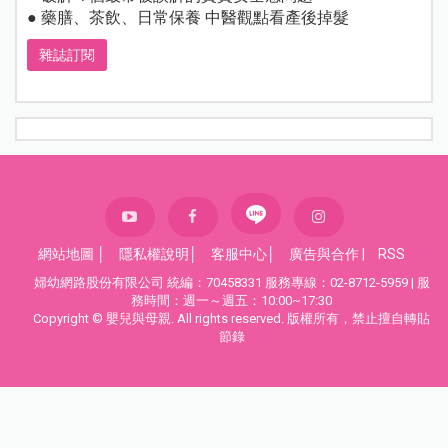
● 藥膳、茶飲、日常保養 中醫觀點看產後掉髮
雜誌訂閱
網站地圖
│
隱私權說明
│
客服中心
│
廣告與合作
|
RSS
婦幼網路股份有限公司 統編：70458331 服務專線：02-8712-5959 | 服
務時間：週一～週五：10:00~17:30
Copyright © 嬰兒與母親. All rights reserved. 版權所有，禁止擅自轉貼
節錄