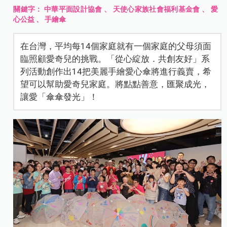
關鍵字：
中華平面設計協會
、
天使心家族社會福利基金會
、
愛
心公益
、
手繪傘
在台灣，平均每14個家庭就有一個家庭的父母須面
臨照顧愛奇兒的挑戰。「從心綻放．共創友好」系
列活動創作出14把美麗手繪愛心傘將進行義賣，希
望可以幫助愛奇兒家庭。將點點善意，匯聚成光，
讓愛「傘傘發光」！