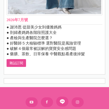
2026年7月號
● 謝沛恩 從甜美少女到優雅媽媽
● 剖婦產媽媽各階段照護大全
● 產檢與生產醫院怎麼選？
● 好醫師５大檢驗標準 選對醫院是風險管理
● 破解４個最常被誤解的寶寶安全感問題
● 藥膳、茶飲、日常保養 中醫觀點看產後掉髮
雜誌訂閱