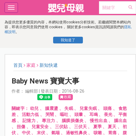
Toggle
navigation
為提供您更多優質的內容，本網站使用cookies分析技術。若繼續閱覽本網站內
容，即表示您同意我們使用 cookies， 關於更多cookies資訊請閱讀我們的
隱私
權說明
。
我知道了
首頁
家庭
新知快遞
Baby News 寶寶大事
作者： 編輯部 | 發表日期：2016-08-26
收藏
關鍵字：
幼兒
、
腦震盪
、
失眠
、
兒童失眠
、
頭痛
、
食慾
差
、
活動力低
、
哭鬧
、
嘔吐
、
頭暈
、
耳鳴
、
畏光
、
平衡
感
、
記憶力
、
專注力
、
腦膜損傷炎
、
慢性出血
、
腦出血
、
扭傷
、
兒童安全
、
三伏貼
、
三伏天
、
夏季
、
夏天
、
初
伏
、
中伏
、
末伏
、
氣喘
、
過敏性鼻炎
、
咳嗽
、
胃痛
、
腹