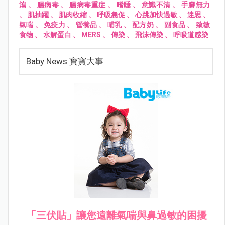
瀉
、
腸病毒
、
腸病毒重症
、
嗜睡
、
意識不清
、
手腳無力
、
肌抽躍
、
肌肉收縮
、
呼吸急促
、
心跳加快過敏
、
迷思
、
氣喘
、
免疫力
、
營養品
、
哺乳
、
配方奶
、
副食品
、
致敏
食物
、
水解蛋白
、
MERS
、
傳染
、
飛沫傳染
、
呼吸道感染
Baby News 寶寶大事
「三伏貼」讓您遠離氣喘與鼻過敏的困擾