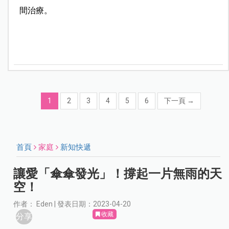
間治療。
1
2
3
4
5
6
下一頁
→
首頁
家庭
新知快遞
讓愛「傘傘發光」！撐起一片無雨的天
空！
作者： Eden | 發表日期：2023-04-20
收藏
分享