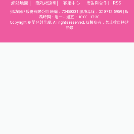
網站地圖
│
隱私權說明
│
客服中心
│
廣告與合作
|
RSS
婦幼網路股份有限公司 統編：70458331 服務專線：02-8712-5959 | 服
務時間：週一～週五：10:00~17:30
Copyright © 嬰兒與母親. All rights reserved. 版權所有，禁止擅自轉貼
節錄