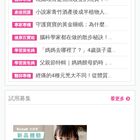
小說家青竹酒產後成半植物人...
產後照護
守護寶寶的黃金睡眠：為什麼...
專家專欄
腦科學家都在做的散步秘訣！...
健康百寶箱
「媽媽去哪裡了？」4歲孩子還...
學習當爸媽
父親節特輯｜媽媽餵母奶時，...
學習當爸媽
經痛的4種元兇大不同！從體質...
醫師專欄
試用募集
看更多