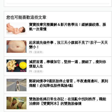
您也可能喜歡這些文章
寶寶按摩完整圖解＆影片教學法！緩解腸絞痛、脹
氣一次看懂
起床就先做件事，沒三天小腹就不見了! 肚子一天天
變小！
PR（新素簡）
減肥首選，檸檬加它，堅持一週，腰細了，瘦到你
懷疑人生
PR（新素簡）
鄭家純懷孕9週胚胎停止發育，半夜邊痛邊叫、累到
痛醒！必知降低胎停風險4點
雙胞胎爸媽日常生存記：在混亂中找到秩序，職能
治療師【雙寶阿木】的雙胞胎修煉