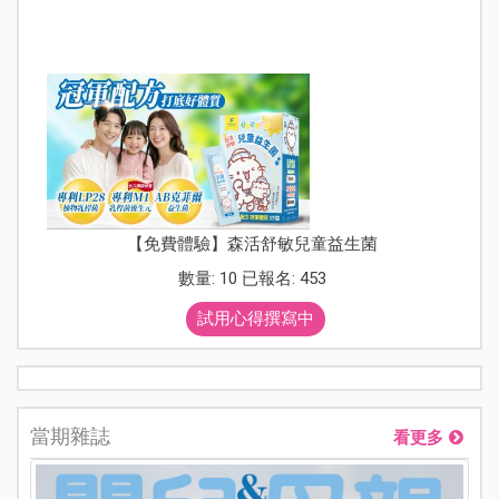
【免費體驗】森活舒敏兒童益生菌
數量: 10 已報名: 453
試用心得撰寫中
當期雜誌
看更多