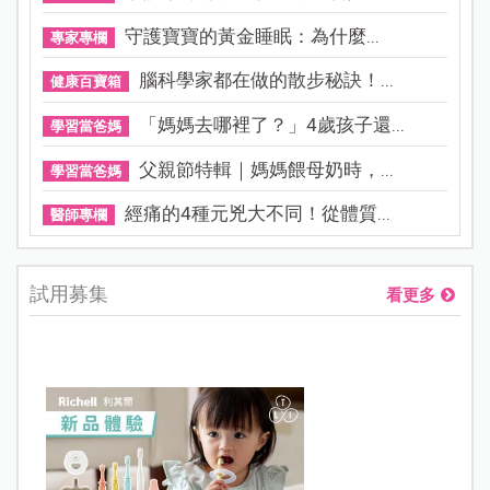
守護寶寶的黃金睡眠：為什麼...
專家專欄
腦科學家都在做的散步秘訣！...
健康百寶箱
「媽媽去哪裡了？」4歲孩子還...
學習當爸媽
父親節特輯｜媽媽餵母奶時，...
學習當爸媽
經痛的4種元兇大不同！從體質...
醫師專欄
試用募集
看更多