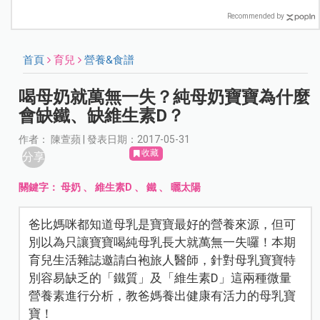
Recommended by
首頁
育兒
營養&食譜
喝母奶就萬無一失？純母奶寶寶為什麼
會缺鐵、缺維生素D？
作者： 陳萱蘋 | 發表日期：2017-05-31
收藏
分享
關鍵字：
母奶
、
維生素D
、
鐵
、
曬太陽
爸比媽咪都知道母乳是寶寶最好的營養來源，但可
別以為只讓寶寶喝純母乳長大就萬無一失囉！本期
育兒生活雜誌邀請白袍旅人醫師，針對母乳寶寶特
別容易缺乏的「鐵質」及「維生素D」這兩種微量
營養素進行分析，教爸媽養出健康有活力的母乳寶
寶！