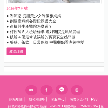
2026年7月號
● 謝沛恩 從甜美少女到優雅媽媽
● 剖婦產媽媽各階段照護大全
● 產檢與生產醫院怎麼選？
● 好醫師５大檢驗標準 選對醫院是風險管理
● 破解４個最常被誤解的寶寶安全感問題
● 藥膳、茶飲、日常保養 中醫觀點看產後掉髮
雜誌訂閱
網站地圖
│
隱私權說明
│
客服中心
│
廣告與合作
|
RSS
婦幼網路股份有限公司 統編：70458331 服務專線：02-8712-5959 | 服