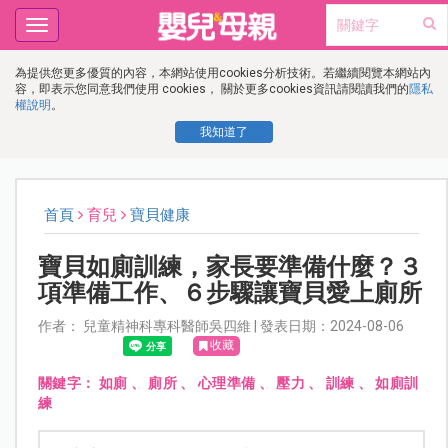
Toggle
navigation
為提供您更多優質的內容，本網站使用cookies分析技術。若繼續閱覽本網站內
容，即表示您同意我們使用 cookies， 關於更多cookies資訊請閱讀我們的
隱私
權說明
。
我知道了
首頁
育兒
寶貝健康
寶貝如廁訓練，家長要準備什麼？３
項準備工作、６步驟讓寶貝愛上廁所
作者： 兒童精神科專科醫師吳四維 | 發表日期：2024-08-06
收藏
關鍵字：
如廁
、
廁所
、
心理準備
、
壓力
、
訓練
、
如廁訓
練