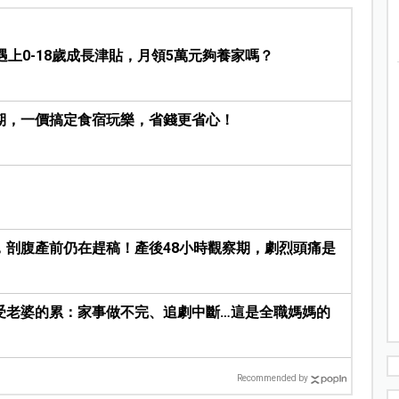
遇上0-18歲成長津貼，月領5萬元夠養家嗎？
期，一價搞定食宿玩樂，省錢更省心！
，剖腹產前仍在趕稿！產後48小時觀察期，劇烈頭痛是
受老婆的累：家事做不完、追劇中斷…這是全職媽媽的
Recommended by