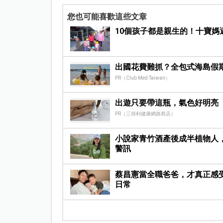
您也可能喜歡這些文章
10個孩子都是親生的！十寶媽
出國花費難抓？全包式海島假
PR（Club Med Taiwan）
出遊只要帶這瓶，氣色好明亮
PR（三得利健康網路商店）
小說家青竹酒產後成半植物人
警訊
蔡昌憲當全職爸爸，才真正感
日常