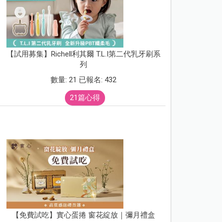
【試用募集】Richell利其爾 T.L.I第二代乳牙刷系
列
數量: 21 已報名: 432
21篇心得
【免費試吃】實心蛋捲 窗花綻放｜彌月禮盒