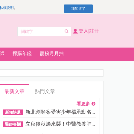
私權說明
。
我知道了
登入|註冊
師
採購年鑑
寵粉月月抽
最新文章
熱門文章
看更多
新北割頸案受害少年楊承勳名...
新知快遞
立秋後秋燥來襲！中醫教養肺...
醫師專欄