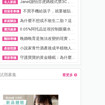
Janet謝怡芬虎媽模式禁3C，看...
名人家庭
不買手機給孩子，就要被貼「...
部落客專欄
為什麼不想或不敢生二胎？這8...
家庭關係
0.05%阿托品近視控制眼藥水納...
寶貝健康
晚婚晚育是無法改變的現實，...
醫師專欄
小說家青竹酒產後成半植物人...
產後照護
守護寶寶的黃金睡眠：為什麼...
專家專欄
試用募集
看更多