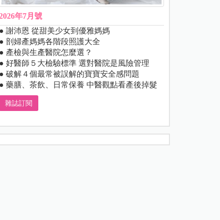
2026年7月號
● 謝沛恩 從甜美少女到優雅媽媽
● 剖婦產媽媽各階段照護大全
● 產檢與生產醫院怎麼選？
● 好醫師５大檢驗標準 選對醫院是風險管理
● 破解４個最常被誤解的寶寶安全感問題
● 藥膳、茶飲、日常保養 中醫觀點看產後掉髮
雜誌訂閱