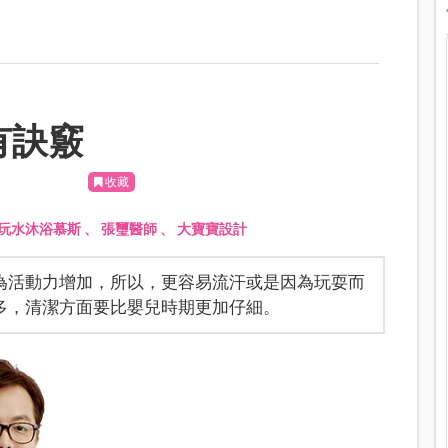
有訣竅
收藏
玩水沐浴慕斯
、
張璽醫師
、
大寶寶設計
為活動力增加，所以，更容易流汗或是因為玩耍而
多，清潔方面要比嬰兒時期更加仔細。