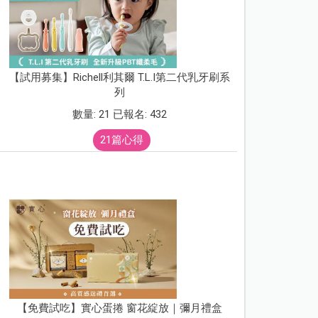
【試用募集】Richell利其爾 T.L.I第二代乳牙刷系
列
數量: 21 已報名: 432
21篇心得
【免費試吃】實心蛋捲 窗花綻放｜彌月禮盒