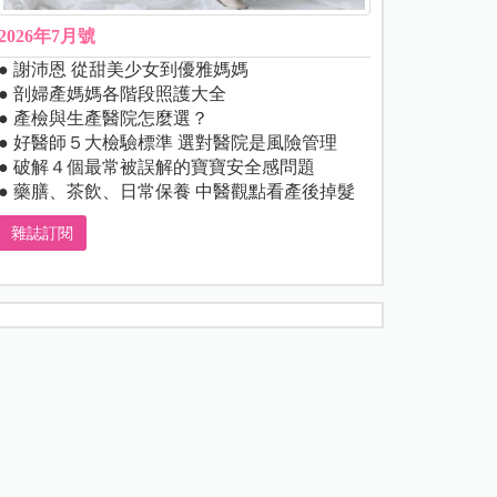
2026年7月號
● 謝沛恩 從甜美少女到優雅媽媽
● 剖婦產媽媽各階段照護大全
● 產檢與生產醫院怎麼選？
● 好醫師５大檢驗標準 選對醫院是風險管理
● 破解４個最常被誤解的寶寶安全感問題
● 藥膳、茶飲、日常保養 中醫觀點看產後掉髮
雜誌訂閱