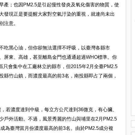
產；也因PM2.5是引起慢性發炎及氧化傷害的物質，使
大發現正是要提醒大家對空氣汙染的重視，就連尚未出
別注意。
不吃黑心油，但你卻無法選擇不呼吸，以臺灣各縣市
嘉義、屏東、高雄，甚至離島金門也通通超過WHO標準。你
只會集中在工廠林立的縣市，但2015年2月全臺PM2.5
投縣竹山鎮，而濃度最高的前3名，南投縣即占了兩個，
指標，若濃度達到中級，每立方公尺達到36微克，有心臟、
戶外活動。不過，風景秀麗的竹山與埔里在2月PM2.5
成為臺灣當月份濃度最高的前3名。由於PM2.5成分複