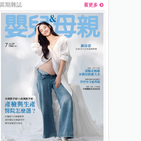
當期雜誌
看更多