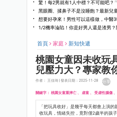
驚！每2男就有1人中標？不可能吧？
P
黑眼圈、揉鼻子不是沒睡飽？最新兒
想要好孕來！男性可以這樣做，中醫3
1/2機率淪陷！你是好男人還是渣男
首頁
家庭
新知快遞
桃園女童因未收玩
兒壓力大？專家教
作者： 王佳琦 | 發表日期：2025-11-28
分享
關鍵字：
桃園女童重摔亡
、
虐童
、
受虐性腦傷
「把玩具收好」是幾乎每天都會上演的
收玩具，情緒失控，竟對僅2歲半的孩