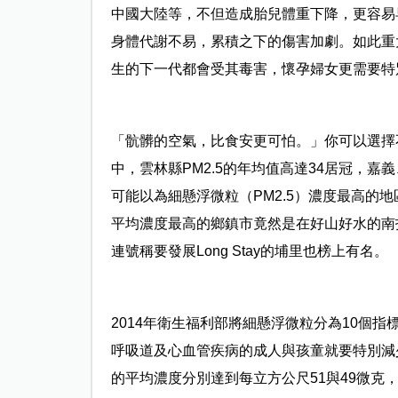
中國大陸等，不但造成胎兒體重下降，更容易早
身體代謝不易，累積之下的傷害加劇。如此重
生的下一代都會受其毒害，懷孕婦女更需要特
「骯髒的空氣，比食安更可怕。」你可以選擇
中，雲林縣PM2.5的年均值高達34居冠，
可能以為細懸浮微粒（PM2.5）濃度最高的地區
平均濃度最高的鄉鎮市竟然是在好山好水的南
連號稱要發展Long Stay的埔里也榜上有名。
2014年衛生福利部將細懸浮微粒分為10個
呼吸道及心血管疾病的成人與孩童就要特別減少
的平均濃度分別達到每立方公尺51與49微克，