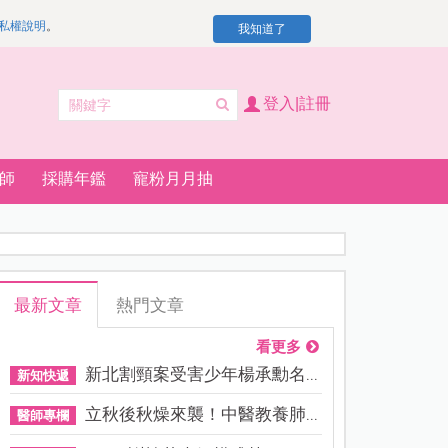
私權說明
。
我知道了
登入|註冊
師
採購年鑑
寵粉月月抽
最新文章
熱門文章
看更多
新北割頸案受害少年楊承勳名...
新知快遞
立秋後秋燥來襲！中醫教養肺...
醫師專欄