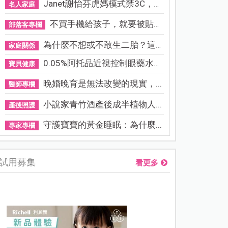
Janet謝怡芬虎媽模式禁3C，看...
名人家庭
不買手機給孩子，就要被貼「...
部落客專欄
為什麼不想或不敢生二胎？這8...
家庭關係
0.05%阿托品近視控制眼藥水納...
寶貝健康
晚婚晚育是無法改變的現實，...
醫師專欄
小說家青竹酒產後成半植物人...
產後照護
守護寶寶的黃金睡眠：為什麼...
專家專欄
試用募集
看更多