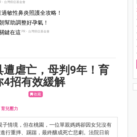
R・台灣癌症基金會
童過敏性鼻炎照護全攻略！
朝幫助調整好孕氣！
？關鍵在這
PR・台灣癌症基金會
具遭虐亡，母判9年！育
你4招有效緩解
收藏
、
育兒壓力
親子情境，但在桃園，一位單親媽媽卻因女兒沒有
子進行重摔、踢踹，最終釀成死亡悲劇。法院日前