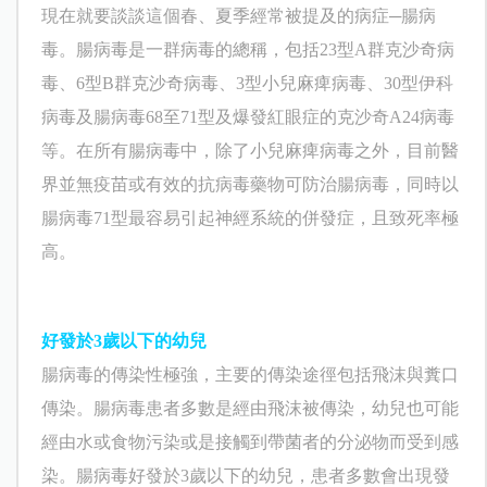
現在就要談談這個
春、夏季經常被提及的病症─腸病
毒。
腸病毒是一群病毒的總稱，包括23型A群克沙奇病
毒、6型B群克沙奇病毒、3型小兒麻痺病毒、30型伊科
病毒及腸病毒68至71型及爆發紅眼症的克沙奇A24病毒
等。在所有腸病毒中，除了小兒麻痺病毒之外，目前醫
界並無疫苗或有效的抗病毒藥物可防治腸病毒，同時以
腸病毒71型最容易引起神經系統的併發症，且致死率極
高。
好發於
3
歲以下的幼兒
腸病毒的傳染性極強，主要的傳染途徑包括飛沫與糞口
傳染。腸病毒患者多數是經由飛沫被傳染，幼兒也可能
經由水或食物污染或是接觸到帶菌者的分泌物而受到感
染。
腸病毒好發於
3
歲以下的幼兒，患者多數會出現發