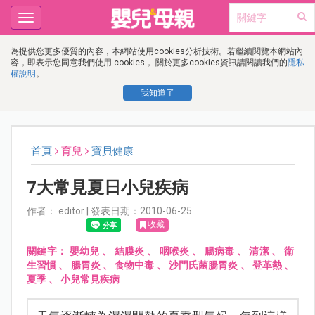
Toggle
navigation
為提供您更多優質的內容，本網站使用cookies分析技術。若繼續閱覽本網站內
容，即表示您同意我們使用 cookies， 關於更多cookies資訊請閱讀我們的
隱私
權說明
。
我知道了
首頁
育兒
寶貝健康
7大常見夏日小兒疾病
作者： editor | 發表日期：2010-06-25
收藏
關鍵字：
嬰幼兒
、
結膜炎
、
咽喉炎
、
腸病毒
、
清潔
、
衛
生習慣
、
腸胃炎
、
食物中毒
、
沙門氏菌腸胃炎
、
登革熱
、
夏季
、
小兒常見疾病