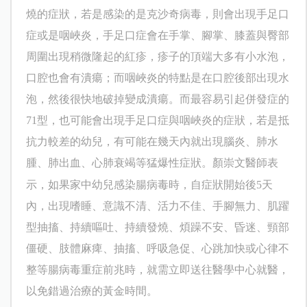
燒的症狀，若是感染的是
克沙奇病毒
，則會出現手足口
症或是咽峽炎，手足口症會在手掌、腳掌、膝蓋與臀部
周圍出現稍微隆起的紅疹，疹子的頂端大多有小水泡，
口腔也會有潰瘍；而咽峽炎的特點是在口腔後部出現水
泡，然後很快地破掉變成潰瘍。而最容易引起併發症的
71
型，也可能會出現手足口症與咽峽炎的症狀，若是抵
抗力較差的幼兒，有可能在幾天內就出現腦炎、肺水
腫、肺出血、心肺衰竭等猛爆性症狀。
顏崇文
醫師表
示，如果家中幼兒感染腸病毒時，自症狀開始後
5
天
內，出現嗜睡、意識不清、活力不佳、手腳無力、肌躍
型抽搐、持續嘔吐、持續發燒、煩躁不安、昏迷、頸部
僵硬、肢體麻痺、抽搐、呼吸急促、心跳加快或心律不
整等腸病毒重症前兆時，就需立即送往醫學中心就醫，
以免錯過治療的黃金時間。