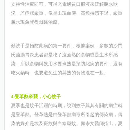
支持性治療即可，可
補充電解質口服液來緩解脫水狀
況，
若症狀嚴重，像是出現血便、高燒持續不退，嚴重
脫水現象就得就醫治療。
勤洗手是預防此病的第一要件，根據案例，多數的沙門
氏菌腸胃炎患者都是吃了沒煮熟的食物或是生水所感
染，所以食物與飲用水要煮熟是預防此病的要件，還有
吃火鍋時，也要避免生的與熟的食物混在一起。
4.
登革熱
來襲，小心蚊子
夏季也是蚊子活躍的時期，說到蚊子與其有關的病症就
是登革熱。登革熱
是由登革熱病毒所引起的傳染病，傳
染的媒介是埃及斑紋與白線斑蚊。
顏崇文
醫師指出，夏