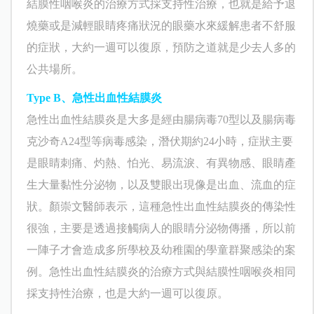
結膜性咽喉炎的治療方式採支持性治療，也就是給予退
燒藥或是減輕眼睛疼痛狀況的眼藥水來緩解患者不舒服
的症狀，大約一週可以復原，預防之道就是少去人多的
公共場所。
Type B
、急性出血性結膜炎
急性出血性結膜炎是大多是經由腸病毒70型以及
腸病毒
克沙奇A24型
等病毒
感染，
潛伏期約24小時，
症狀主要
是眼睛刺痛、灼熱、怕光、易流淚、有異物感、眼睛產
生大量黏性分泌物，以及雙眼出現像是出血、流血的症
狀。
顏崇文
醫師表示，這種急性出血性結膜炎的傳染性
很強，
主要是透過接觸病人的眼睛分泌物傳播，所以前
一陣子才會造成多所學校及幼稚園的學童群聚感染的案
例。
急性出血性結膜炎的治療方式與結膜性咽喉炎相同
採支持性治療，也是大約一週可以復原。