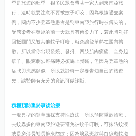
季是旅遊的旺季，很多民眾會帶著一家人到東南亞旅
行，這時就要注意不要被蚊子叮咬，因為根據過去案
例，國內不少登革熱患者是到東南亞旅行時被傳染的，
受感染者在發燒的前一天就具有傳染力了，若此時剛好
回抵國門又被其他蚊子叮咬，就會讓登革熱在國內擴
散。所以當你出現發燒、發抖、四肢肌肉痠痛、全身起
疹子、眼窩劇烈疼痛時必須馬上就醫，但因為登革熱的
症狀與流感類似，所以就診時一定要告知自己的旅遊
史，讓醫師有充分的資訊可做診斷。
積極
預防重於事後治療
一般典型的登革熱採支持性療法，所以預防重於治療，
去蚊蟲多的東南亞旅遊要避免被蚊子叮咬，可抹防蚊液
或是穿薄長袖長褲來防蚊；因為
埃及斑紋與白線斑蚊
滋