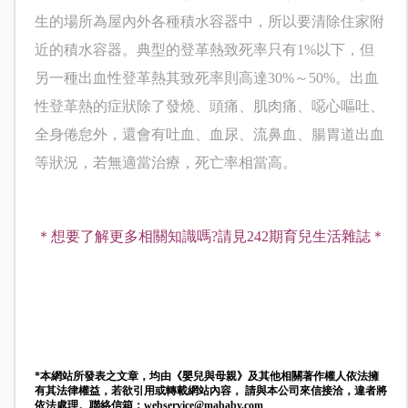
生的場所為屋內外各種積水容器中，所以要清除住家附
近的積水容器。
典型的登革熱致死率只有1%以下，但
另一種出血性登革熱其致死率則高達30%～50%。出血
性登革熱的症狀除了發燒、頭痛、肌肉痛、噁心嘔吐、
全身倦怠外，還會有吐血、血尿、流鼻血、腸胃道出血
等狀況，若無適當治療，死亡率相當高。
＊想要了解更多相關知識嗎
?
請見
242
期育兒生活雜誌＊
*本網站所發表之文章，均由《嬰兒與母親》及其他相關著作權人依法擁
有其法律權益，若欲引用或轉載網站內容， 請與本公司來信接洽，違者將
依法處理。聯絡信箱：
webservice@mababy.com