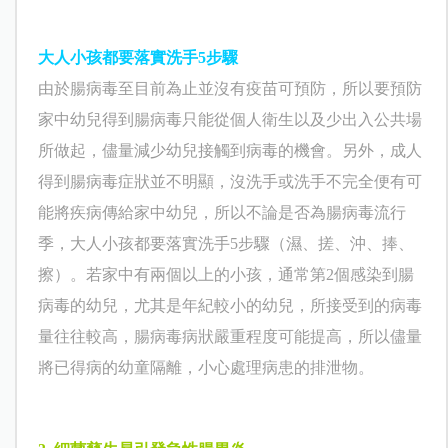
大人小孩都要
落實洗手
5
步驟
由於腸病毒至目前為止並沒有疫苗可預防，所以要預防
家中幼兒得到腸病毒只能從個人衛生以及少出入公共場
所做起，儘量減少幼兒接觸到病毒的機會。另外，成人
得到腸病毒症狀並不明顯，沒洗手或洗手不完全便有可
能將疾病傳給家中幼兒，所以
不論是否為腸病毒流行
季，大人小孩都要
落實洗手
5
步驟（濕、搓、沖、捧、
擦）。若家中有兩個以上的小孩，通常第
2
個感染到腸
病毒的幼兒，尤其是年紀較小的幼兒，所接受到的病毒
量往往較高，腸病毒病狀嚴重程度可能提高，所以儘量
將已得病的幼童隔離，小心處理病患的排泄物。