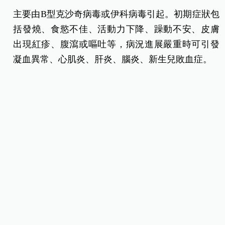
主要由B型克沙奇病毒或伊科病毒引起。初期症狀包
括發燒、食慾不佳、活動力下降、躁動不安、皮膚
出現紅疹、腹瀉或嘔吐等，病況進展嚴重時可引發
凝血異常、心肌炎、肝炎、腦炎、新生兒敗血症。
腸病毒疫情居高不下，才放暑假三兄弟全
染疫！
近期實驗室監測顯示腸病毒以克沙奇A型為主，另易
引起嚴重症狀之腸病毒 A71 型及 D68 型為零星檢出
且感染個案均為輕症。今（2024）年累計 4 例腸病
毒感染併發重症確定病例，分別感染克沙奇 A2 型及
克沙奇 A10 型各 2 例，其中 3 例為未滿 1 歲幼童，
呼籲民眾及教托育機構人員注意預防措施及警覺腸
病毒重症前兆病徵。