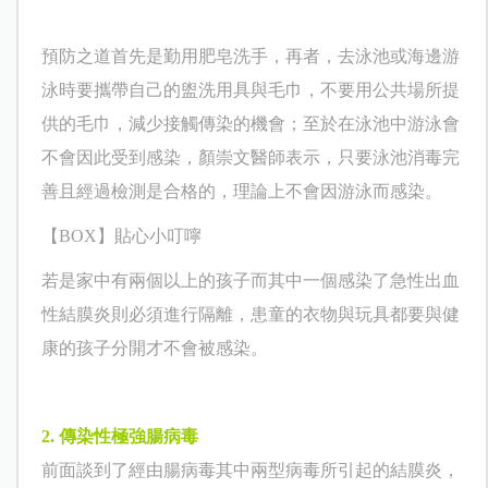
預防之道首先是
勤用肥皂洗手，再者，去泳池或海邊游
泳時要攜帶自己的盥洗用具與毛巾，不要用公共場所提
供的毛巾，減少接觸傳染的機會；至於在泳池中游泳會
不會因此受到感染，
顏崇文
醫師表示，只要泳池消毒完
善且經過檢測是合格的，
理論上不會因游泳而感染
。
【BOX】
貼心小叮嚀
若是家中有兩個以上的孩子而其中一個感染了
急性出血
性結膜炎則必須進行隔離，患童的衣物與玩具都要與健
康的孩子分開才不會被感染。
2.
傳染性極強
腸病毒
前面談到了經由腸病毒其中兩型病毒所引起的結膜炎，