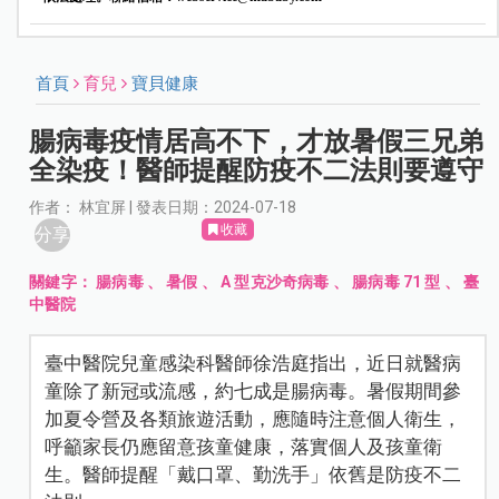
首頁
育兒
寶貝健康
腸病毒疫情居高不下，才放暑假三兄弟
全染疫！醫師提醒防疫不二法則要遵守
作者： 林宜屏 | 發表日期：2024-07-18
收藏
分享
關鍵字：
腸病毒
、
暑假
、
A 型克沙奇病毒
、
腸病毒 71 型
、
臺
中醫院
臺中醫院兒童感染科醫師徐浩庭指出，近日就醫病
童除了新冠或流感，約七成是腸病毒。暑假期間參
加夏令營及各類旅遊活動，應隨時注意個人衛生，
呼籲家長仍應留意孩童健康，落實個人及孩童衛
生。醫師提醒「戴口罩、勤洗手」依舊是防疫不二