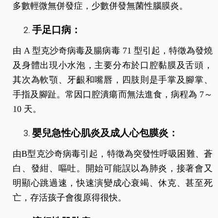
多數輕微無併發症，少數併發無菌性腦膜炎。
手足口病：
由 A 型克沙奇病毒及腸病毒 71 型引起，特徵為發燒
及身體出現小水泡，主要分布於口腔黏膜及舌頭，
其次為軟顎、牙齦和嘴唇，四肢則是手掌及腳掌、
手指及腳趾。常因口腔潰瘍而無法進食，病程為 7～
10 天。
嬰兒急性心肌炎及成人心包膜炎：
由B型克沙奇病毒引起，特徵為突發性呼吸困難、蒼
白、發紺、嘔吐。開始可能誤以為肺炎，接著會又
明顯心跳過速，快速演變成心衰竭、休克、甚至死
亡，存活孩子會復原得很快。