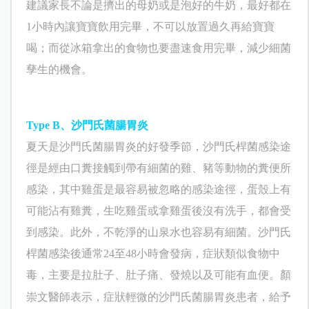
建議家長不論是擠出的母奶或是泡好的牛奶，最好都在
1
小時內讓寶寶飲用完畢，不可以放置過久再給寶寶
喝；而從冰箱拿出的食物也要盡速食用完畢，減少細菌
孳生的機會。
Type B
、
沙門氏菌腸胃炎
夏天是沙門氏菌腸胃炎的好發季節，
沙門氏桿菌感染途
徑是經由口糞接觸到帶有細菌的雞、豬等動物的糞便所
感染，其中雞蛋是最容易被忽略的感染途徑，蛋殼上有
可能沾有雞糞，生吃雞蛋或拿雞蛋後沒有洗手，都會受
到感染。此外，不乾淨的山泉水也容易有細菌。沙門氏
桿菌感染後通常
24
至
48
小時會發病，
症狀類似食物中
毒，主要是拉肚子、肚子痛、發燒以及可能有血便。
顏
崇文
醫師表示，症狀輕微的沙門氏菌腸胃炎患者，給予