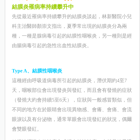
結膜炎
罹病率持續攀升中
先從最近罹病率持續攀升的結膜炎談起，林新醫院小兒
科主治醫師顏崇文指出，夏季常出現的結膜炎分為兩
種，一種是腺病毒引起的結膜性咽喉炎，另一種則是經
由腸病毒引起的急性出血性結膜炎。
Type A
、結膜性咽喉炎
這種經由呼吸道病毒所引起的結膜炎，潛伏期約
4
至
7
天，咽喉部位會出現發炎與發紅，而且會有發燒的症狀
（發燒大約會持續
5
至
6
天），症狀與一般感冒類似，但
不同的地方在於眼睛會出現異物感、會癢、會痛、會流
眼淚以及有分泌物，通常單眼會出現發紅的狀況，偶爾
會雙眼發紅。