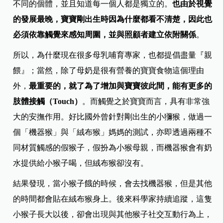
不同的個體，並且知道每一個人都是獨立的。
也由於視覺
的發展最晚，寶寶剛出生時因為什麼都看不清楚，因此也
必須依靠觸覺來感知周圍，並與照顧者建立依附關係
。
所以，為什麼現在很多母乳哺育專家，也都提倡盡量『親
餵』；當然，除了母奶是很有營養的寶寶食物這個理由
外，
最重要的，就了為了增加與寶寶彼此間，能有更多的
肢體接觸（Touch）
。而觸覺之於寶寶而言，具有非常強
大的安撫作用。好比國外曾針對剛出生的小獼猴，做過一
個「機器猴」與「絨布猴」媽媽的測試，亦即透過兩種不
同材質觸感的假猴子，假扮為小猴母親，而機器猴會有奶
水提供給小猴子喝，但絨布猴卻沒有。
結果發現，當小猴子餓的時候，會去找機器猴，但是其他
的時間都會貼在絨布猴身上。後來科學家持續追蹤，這隻
小猴子長大以後，卻會出現與其他猴子社交互動行為上，