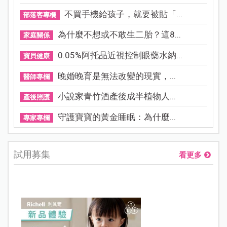
不買手機給孩子，就要被貼「...
部落客專欄
為什麼不想或不敢生二胎？這8...
家庭關係
0.05%阿托品近視控制眼藥水納...
寶貝健康
晚婚晚育是無法改變的現實，...
醫師專欄
小說家青竹酒產後成半植物人...
產後照護
守護寶寶的黃金睡眠：為什麼...
專家專欄
試用募集
看更多