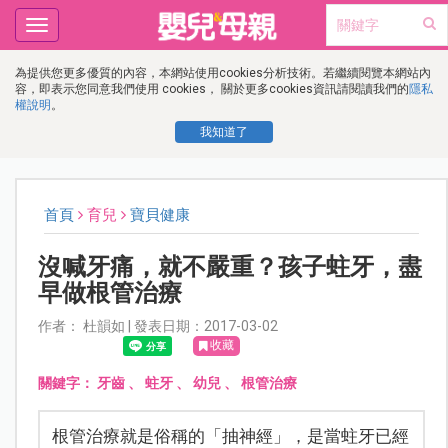
Toggle
navigation
為提供您更多優質的內容，本網站使用cookies分析技術。若繼續閱覽本網站內
容，即表示您同意我們使用 cookies， 關於更多cookies資訊請閱讀我們的
隱私
權說明
。
我知道了
首頁
育兒
寶貝健康
沒喊牙痛，就不嚴重？孩子蛀牙，盡
早做根管治療
作者： 杜韻如 | 發表日期：2017-03-02
收藏
關鍵字：
牙齒
、
蛀牙
、
幼兒
、
根管治療
根管治療就是俗稱的「抽神經」，是當蛀牙已經