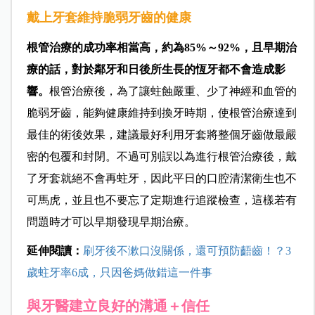
戴上牙套維持脆弱牙齒的健康
根管治療的成功率相當高，約為85%～92%，且早期治
療的話，對於鄰牙和日後所生長的恆牙都不會造成影
響。
根管治療後，為了讓蛀蝕嚴重、少了神經和血管的
脆弱牙齒，能夠健康維持到換牙時期，使根管治療達到
最佳的術後效果，建議最好利用牙套將整個牙齒做最嚴
密的包覆和封閉。不過可別誤以為進行根管治療後，戴
了牙套就絕不會再蛀牙，因此平日的口腔清潔衛生也不
可馬虎，並且也不要忘了定期進行追蹤檢查，這樣若有
問題時才可以早期發現早期治療。
延伸閱讀：
刷牙後不漱口沒關係，還可預防齬齒！？3
歲蛀牙率6成，只因爸媽做錯這一件事
與牙醫建立良好的溝通＋信任