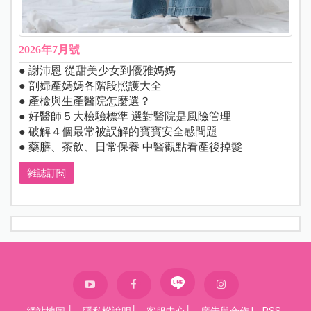
2026年7月號
● 謝沛恩 從甜美少女到優雅媽媽
● 剖婦產媽媽各階段照護大全
● 產檢與生產醫院怎麼選？
● 好醫師５大檢驗標準 選對醫院是風險管理
● 破解４個最常被誤解的寶寶安全感問題
● 藥膳、茶飲、日常保養 中醫觀點看產後掉髮
雜誌訂閱
網站地圖
│
隱私權說明
│
客服中心
│
廣告與合作
|
RSS