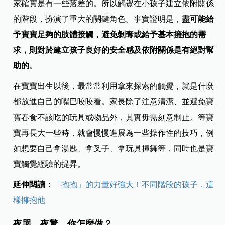
家確實是有一些落差的。所以觸覺在小孩子建立依附關係
的階段，扮演了重大的關鍵角色。事實證明是，
盡可能給
予寶寶足夠的肢體接觸，避免剝奪或給予基本擁抱的需
求，則對於建立孩子良好的安全感及依附關係是有絕對幫
助的
。
在寶寶出生以後，最常常利用拿來探索的觸覺，就是什麼
都放進自己的嘴巴咬咬看。家長除了注意清潔、並避免寶
寶吞食不該吃的玩具或物品外，其實毋需刻意制止。等寶
寶再長大一些時，就會慢慢進展為一些操作性的技巧，例
如想要自己拿湯匙、拿叉子、拿玩具揮舞等，同時也是寶
寶觸覺經驗的提昇。
延伸閱讀：
「抱抱」的力量好強大！不同階段的孩子，這
樣擁抱他
夜哭、夜驚，你怎麼做？