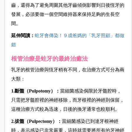
齒，還得為了避免周圍其他牙齒傾倒影響到日後恆牙的
發展，必須要做一個空間維持器來保持足夠的生長空
間。
延伸閱讀：
蛀牙會傳染！９成爸媽的「乳牙照顧」都做
錯
根管治療是蛀牙的最終治癒法
乳牙的根管治療與恆牙稍有不同，在治療方式可分為兩
大類：
1.
斷髓（Pulpotomy）：
當細菌感染侷限於牙髓腔時，
只需把牙髓腔裡的神經移除，而牙根裡的神經則保留，
這種治療方式較為迅速，日後的換牙通常也較順利。
2.
拔髓（Pulpectomy）：
當細菌感染已到達牙根神經
時，表示感染已非常嚴重，這時就需要將所有的牙神經