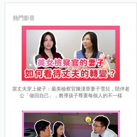
熱門影音
當丈夫穿上裙子：最美檢察官陳漢章妻子雪兒，陪伴老
公「做回自己」，教導孩子尊重每個人的不一樣