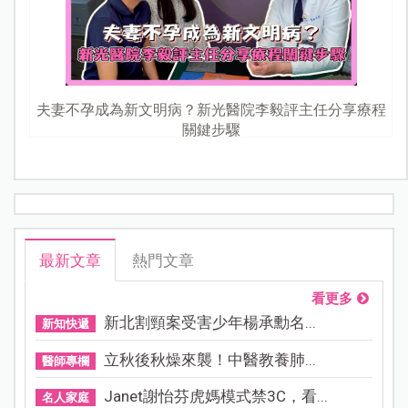
夫妻不孕成為新文明病？新光醫院李毅評主任分享療程
關鍵步驟
最新文章
熱門文章
看更多
新北割頸案受害少年楊承勳名...
新知快遞
立秋後秋燥來襲！中醫教養肺...
醫師專欄
Janet謝怡芬虎媽模式禁3C，看...
名人家庭