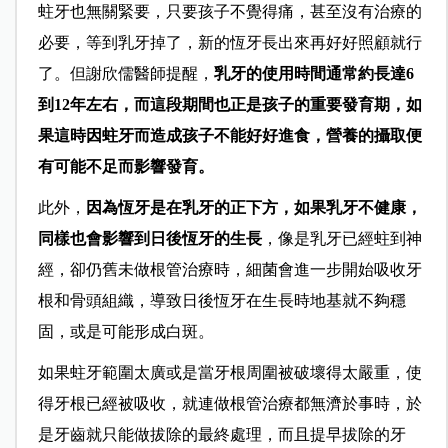
蛀牙也無關緊要，只要孩子不覺得痛，甚至沒有治療的
必要，等到乳牙掉了，新的恆牙長出來再好好照顧就行
了。但謝欣儒醫師提醒，
乳牙的使用時間通常約長達6
到12年左右，而這段期間也正是孩子的重要發育期，如
果這時因蛀牙而造成孩子不能好好進食，營養的攝取便
有可能不足而影響發育。
此外，
因為恆牙是在乳牙的正下方，如果乳牙不健康，
同樣也會影響到日後恆牙的生長
，像是乳牙已經蛀到神
經，卻仍舊未做根管治療時，細菌會進一步開始吸收牙
根和骨頭組織，導致日後恆牙在生長時地基就不夠穩
固，或是可能形成白斑。
如果蛀牙範圍太廣或是當牙根周圍被破壞得太嚴重，使
得牙根已經被吸收，就連做根管治療都無濟於事時，於
是牙齒就只能做拔除的最終處理，而且提早拔除的牙