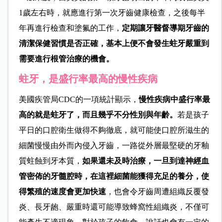
1歲左右時，就應進行第一次牙齒健康檢查，之後每半
年再進行檢查和塗氟的工作，
定期讓牙醫督導期牙齒的
清潔保健習慣是否正確，基本上便不會發生蛀牙嚴重到
需要進行根管治療的機會。
蛀牙，是盛行率最高的慢性疾病
美國疾管局CDC的一項統計顯示，
慢性疾病中盛行率最
高的就是蛀牙了，而且幾乎不分性別與年齡。
若是孩子
平日的口腔衛生做得不夠徹底，就可能使口腔所滋生的
細菌慢慢由外而內侵入牙齒，一路從外層最堅硬的牙釉
質蛀蝕到牙本質，
如果還未及時治療，一旦到達神經血
管密佈的牙髓腔時，在這裡細菌能獲得充足的養分，使
得繁殖的速度會更加快速
，也會令牙齒周遭組織反覆發
炎、長牙龅、嚴重時還可能導致蜂窩性組織炎，不僅可