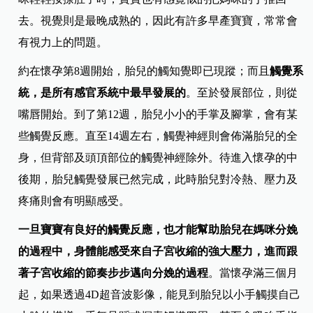
去。視覺則是最晚成熟的，因此有許多早產寶寶，常常會
有視力上的問題。
約在懷孕第8週開始，胎兒的觸知覺即已現蹤；而且
觸覺系
統，是所有感官系統中最早發展的
。至於發展部位，則從
嘴唇開始。到了第12週，胎兒小小的手掌及腳掌，會有某
些觸覺反應。直至14週左右，觸覺神經則會佈滿胎兒的全
身，但背部及頭頂部位的觸覺神經除外。待進入懷孕的中
後期，胎兒觸覺發展已然完成，此時胎兒對冷熱、壓力及
疼痛則會有明顯感受。
一旦寶寶有良好的觸覺反應，也才能幫助胎兒在媽咪分娩
的過程中，身體能感受來自子宮收縮的強大壓力，進而跟
著子宮收縮的節奏步步邁向分娩的過程
。當懷孕滿三個月
起，如果透過4D超音波影像，能見到胎兒以小手觸摸自己