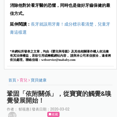
消除他對於看牙醫的恐懼，同時也是做好牙齒保健的最
佳方式。
延伸閱讀：
長牙就該用牙膏！成分標示看清楚，兒童牙
膏這樣選
*本網站所發表之文章，均由《嬰兒與母親》及其他相關著作權人依法擁
有其法律權益，若欲引用或轉載網站內容， 請與本公司來信接洽，違者將
依法處理。聯絡信箱：
webservice@mababy.com
首頁
育兒
寶貝健康
鞏固「依附關係」，從寶寶的觸覺&嗅
覺發展開始！
作者： 郁筱惠 | 發表日期：2020-03-02
收藏
分享