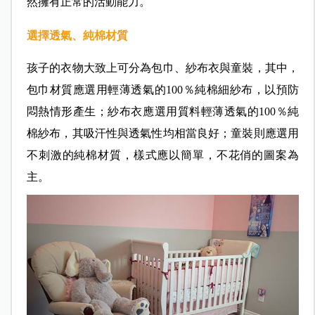
然擁有正常的活動能力。
選擇透氣、純棉材質
孩子的衣物大致上可分為包巾、紗布衣與童裝，其中，
包巾材質應選用輕薄透氣的100％純棉細紗布，以預防
悶熱情形產生；紗布衣應選用質料輕薄透氣的100％純
棉紗布，其吸汗性與透氣性均相當良好；童裝則應選用
不刺激的純棉材質，樣式應以簡單，不花俏的圖案為
主。