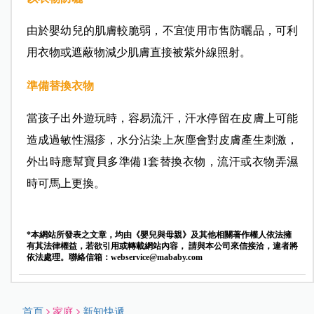
由於嬰幼兒的肌膚較脆弱，不宜使用市售防曬品，可利
用衣物或遮蔽物減少肌膚直接被紫外線照射。
準備替換衣物
當孩子出外遊玩時，容易流汗，汗水停留在皮膚上可能
造成過敏性濕疹，水分沾染上灰塵會對皮膚產生刺激，
外出時應幫寶貝多準備1套替換衣物，流汗或衣物弄濕
時可馬上更換。
*本網站所發表之文章，均由《嬰兒與母親》及其他相關著作權人依法擁
有其法律權益，若欲引用或轉載網站內容， 請與本公司來信接洽，違者將
依法處理。聯絡信箱：
webservice@mababy.com
首頁
家庭
新知快遞