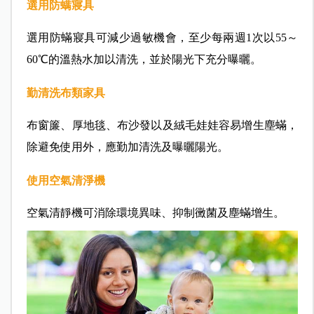
選用防螨寢具
選用防蟎寢具可減少過敏機會，至少每兩週1次以55～
60℃的溫熱水加以清洗，並於陽光下充分曝曬。
勤清洗布類家具
布窗簾、厚地毯、布沙發以及絨毛娃娃容易增生塵蟎，
除避免使用外，應勤加清洗及曝曬陽光。
使用空氣清淨機
空氣清靜機可消除環境異味、抑制黴菌及塵蟎增生。