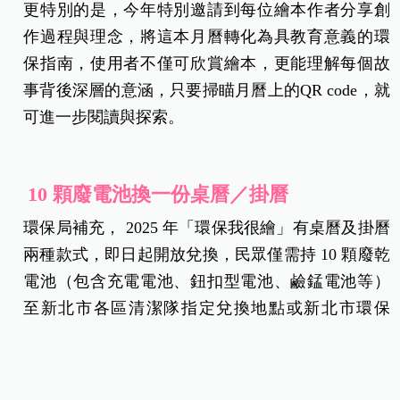
更特別的是，今年特別邀請到每位繪本作者分享創
作過程與理念，將這本月曆轉化為具教育意義的環
保指南，使用者不僅可欣賞繪本，更能理解每個故
事背後深層的意涵，只要掃瞄月曆上的QR code，就
可進一步閱讀與探索。
10 顆廢電池換一份桌曆／掛曆
環保局補充， 2025 年「環保我很繪」有桌曆及掛曆
兩種款式，即日起開放兌換，民眾僅需持 10 顆廢乾
電池（包含充電電池、鈕扣型電池、鹼錳電池等）
至新北市各區清潔隊指定兌換地點或新北市環保
局，即可免費兌換 1 份桌曆或掛曆，每人每次兌換
2 本為限（款式不拘），數量有限，換完為止，詳細
資訊可至
「新北i環保」
Facebook粉絲專頁查詢。