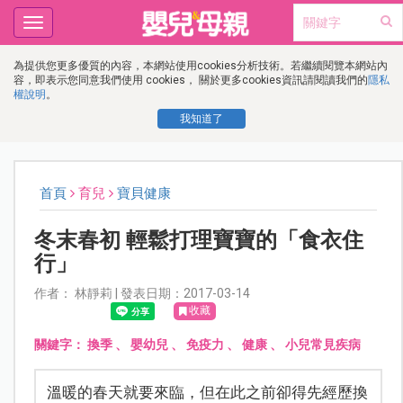
Toggle
navigation
為提供您更多優質的內容，本網站使用cookies分析技術。若繼續閱覽本網站內
容，即表示您同意我們使用 cookies， 關於更多cookies資訊請閱讀我們的
隱私
權說明
。
我知道了
首頁
育兒
寶貝健康
冬末春初 輕鬆打理寶寶的「食衣住
行」
作者： 林靜莉 | 發表日期：2017-03-14
收藏
關鍵字：
換季
、
嬰幼兒
、
免疫力
、
健康
、
小兒常見疾病
溫暖的春天就要來臨，但在此之前卻得先經歷換