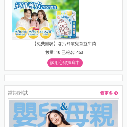
【免費體驗】森活舒敏兒童益生菌
數量: 10 已報名: 453
試用心得撰寫中
當期雜誌
看更多