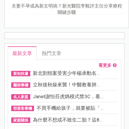
夫妻不孕成為新文明病？新光醫院李毅評主任分享療程
關鍵步驟
最新文章
熱門文章
看更多
新北割頸案受害少年楊承勳名...
新知快遞
立秋後秋燥來襲！中醫教養肺...
醫師專欄
Janet謝怡芬虎媽模式禁3C，看...
名人家庭
不買手機給孩子，就要被貼「...
部落客專欄
為什麼不想或不敢生二胎？這8...
家庭關係