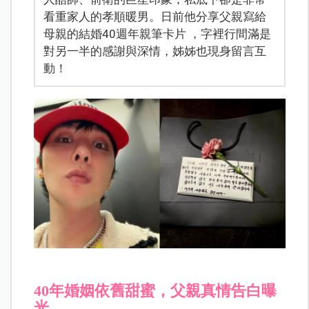
看重家人的孝順暖男。日前他分享父親寫給
母親的結婚40週年親筆卡片 ，字裡行間滿是
對另一半的感謝與深情，姊姊也現身留言互
動！
40年婚姻依舊甜蜜，父親真情告白曝
光