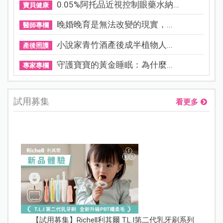
0.05%阿托品近視控制眼藥水納...
寶貝健康
晚婚晚育是無法改變的現實，...
醫師專欄
小說家青竹酒產後成半植物人...
產後照護
守護寶寶的黃金睡眠：為什麼...
專家專欄
試用募集
看更多
【試用募集】Richell利其爾 T.L.I第二代乳牙刷系列