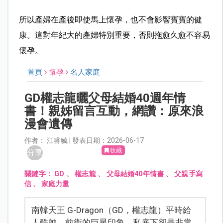
所以產婦在產後即使馬上懷孕，也不會影響寶寶的健
康。這對年紀大的產婦特別重要，否則拖愈久愈不容易
懷孕。
首頁
懷孕
名人家庭
GD權志龍曬父母結婚40週年情
書！親姊留言互動，網讚：原來浪
漫會遺傳
作者： 江睿毓 | 發表日期：2026-06-17
收藏
分享
關鍵字：
GD
、
權志龍
、
父母結婚40年情書
、
父親手寫
信
、
家庭力量
南韓天王 G-Dragon（GD，權志龍）平時給
人酷帥、前衛的巨星印象，私底下卻是非常