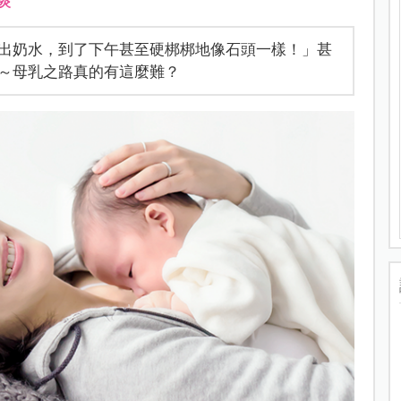
炎
出奶水，到了下午甚至硬梆梆地像石頭一樣！」甚
～母乳之路真的有這麼難？