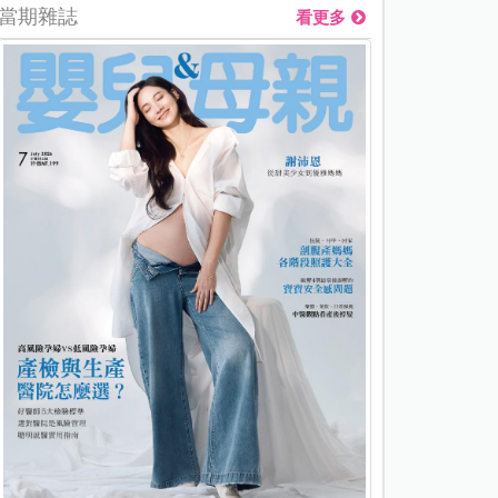
當期雜誌
看更多