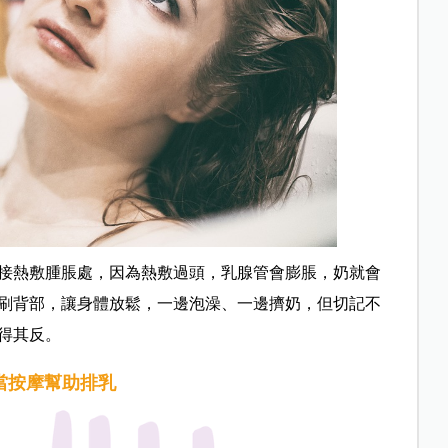
接熱敷腫脹處，因為熱敷過頭，乳腺管會膨脹，奶就會
刷背部，讓身體放鬆，一邊泡澡、一邊擠奶，但切記不
得其反。
適當按摩幫助排乳