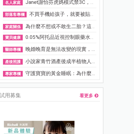
Janet謝怡芬虎媽模式禁3C，看...
名人家庭
不買手機給孩子，就要被貼「...
部落客專欄
為什麼不想或不敢生二胎？這8...
家庭關係
0.05%阿托品近視控制眼藥水納...
寶貝健康
晚婚晚育是無法改變的現實，...
醫師專欄
小說家青竹酒產後成半植物人...
產後照護
守護寶寶的黃金睡眠：為什麼...
專家專欄
試用募集
看更多