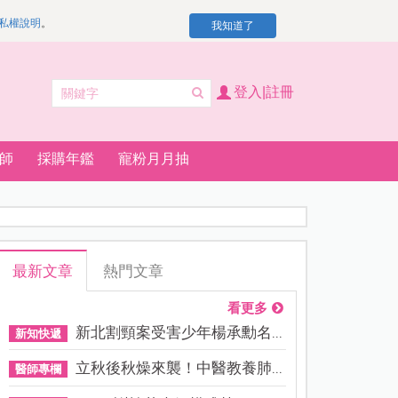
私權說明
。
我知道了
登入|註冊
師
採購年鑑
寵粉月月抽
最新文章
熱門文章
看更多
新北割頸案受害少年楊承勳名...
新知快遞
立秋後秋燥來襲！中醫教養肺...
醫師專欄