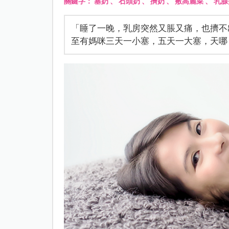
關鍵字：
塞奶
、
石頭奶
、
擠奶
、
敷高麗菜
、
乳腺
「睡了一晚，乳房突然又脹又痛，也擠不
至有媽咪三天一小塞，五天一大塞，天哪