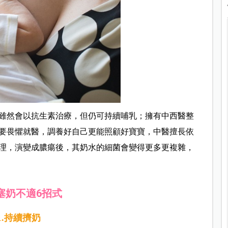
雖然會以抗生素治療，但仍可持續哺乳；擁有中西醫整
要畏懼就醫，調養好自己更能照顧好寶寶，中醫擅長依
理，演變成膿瘍後，其奶水的細菌會變得更多更複雜，
塞奶不適6招式
1.持續擠奶