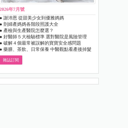
2026年7月號
● 謝沛恩 從甜美少女到優雅媽媽
● 剖婦產媽媽各階段照護大全
● 產檢與生產醫院怎麼選？
● 好醫師５大檢驗標準 選對醫院是風險管理
● 破解４個最常被誤解的寶寶安全感問題
● 藥膳、茶飲、日常保養 中醫觀點看產後掉髮
雜誌訂閱