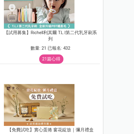
【試用募集】Richell利其爾 T.L.I第二代乳牙刷系
列
數量: 21 已報名: 432
21篇心得
【免費試吃】實心蛋捲 窗花綻放｜彌月禮盒