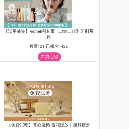
【試用募集】Richell利其爾 T.L.I第二代乳牙刷系
列
數量: 21 已報名: 432
21篇心得
【免費試吃】實心蛋捲 窗花綻放｜彌月禮盒