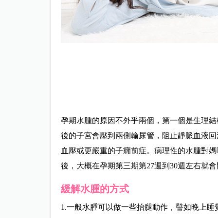
孕期水腫的原因不外乎兩個，第一個是生理結
後的子宮會壓到兩側輸尿管，阻止靜脈血液回
血壓或更嚴重的子癇前症。病理性的水腫對媽
後，大概在孕期第三期第27週到30週左右就
緩解水腫的方式
1.一般水腫可以做一些抬腿動作，譬如晚上睡