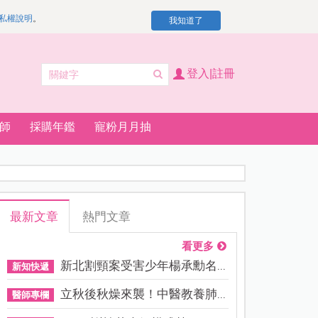
私權說明
。
我知道了
登入|註冊
師
採購年鑑
寵粉月月抽
最新文章
熱門文章
看更多
新北割頸案受害少年楊承勳名...
新知快遞
立秋後秋燥來襲！中醫教養肺...
醫師專欄