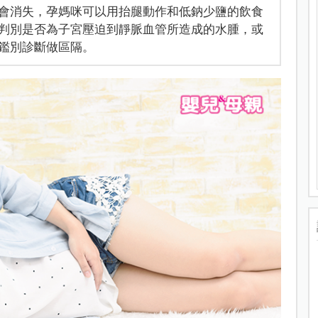
會消失，孕媽咪可以用抬腿動作和低鈉少鹽的飲食
判別是否為子宮壓迫到靜脈血管所造成的水腫，或
鑑別診斷做區隔。