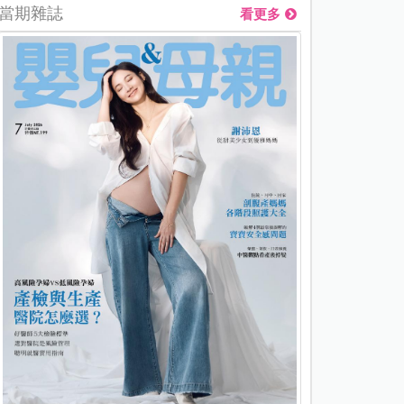
當期雜誌
看更多