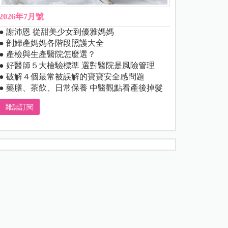
2026年7月號
● 謝沛恩 從甜美少女到優雅媽媽
● 剖婦產媽媽各階段照護大全
● 產檢與生產醫院怎麼選？
● 好醫師５大檢驗標準 選對醫院是風險管理
● 破解４個最常被誤解的寶寶安全感問題
● 藥膳、茶飲、日常保養 中醫觀點看產後掉髮
雜誌訂閱