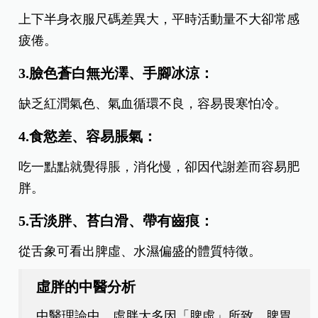
上下半身衣服尺碼差異大，平時活動量不大卻常感
疲倦。
3.臉色蒼白無光澤、手腳冰涼：
缺乏紅潤氣色、氣血循環不良，容易畏寒怕冷。
4.食慾差、容易脹氣：
吃一點點就覺得脹，消化慢，卻因代謝差而容易肥
胖。
5.舌淡胖、苔白滑、帶有齒痕：
從舌象可看出脾虛、水濕偏盛的體質特徵。
虛胖的中醫分析
中醫理論中，虛胖大多因「脾虛」所致，脾胃