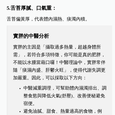
5.舌苔厚膩、口氣重：
舌苔偏黃厚，代表體內濕熱、痰濁內積。
實胖的中醫分析
實胖的主因是「攝取過多熱量，超越身體所
需」，若符合多項特徵，你可能是真的肥胖，
不能以水腫當藉口囉！中醫理論中，實胖常伴
隨「痰濕內盛、肝鬱火旺」，使得代謝失調更
加嚴重。因此，可以採取以下方向：
中醫減重調理，可幫助體內濕濁排出、調
整食慾與降低火氣(舒壓)、改善便秘避免
宿便。
避免油膩、甜食、熱量過高的食物，例