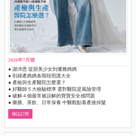
2026年7月號
● 謝沛恩 從甜美少女到優雅媽媽
● 剖婦產媽媽各階段照護大全
● 產檢與生產醫院怎麼選？
● 好醫師５大檢驗標準 選對醫院是風險管理
● 破解４個最常被誤解的寶寶安全感問題
● 藥膳、茶飲、日常保養 中醫觀點看產後掉髮
雜誌訂閱