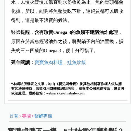
水，以慢火緩慢加溫直到水份收乾為止，魚的骨頭都會
化掉，所以，能夠將魚整隻吃下肚，連鈣質都可以吸收
得到，這是最不浪費的煮法。
醫師提醒，
含有珍貴Omega-3的魚類不建議油炸處理
，
原因在於當魚經過油炸之後，將與鍋子內的油置換，損
失約三～四成的Omega-3，便十分可惜了。
延伸閱讀：
寶寶魚肉料理，鮭魚炊飯
*本網站所發表之文章，均由《嬰兒與母親》及其他相關著作權人依法擁
有其法律權益，若欲引用或轉載網站內容， 請與本公司來信接洽，違者將
依法處理。聯絡信箱：
webservice@mababy.com
首頁
專欄
醫師專欄