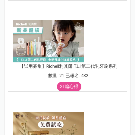
【試用募集】Richell利其爾 T.L.I第二代乳牙刷系列
數量: 21 已報名: 432
21篇心得