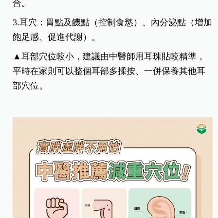
合。
3.耳穴：胃點及饑點（
控制食慾）、內分泌點（增加
飽足感、促進代謝）。
▲耳部穴位較小，建議由中醫師用耳珠貼較精準，
平時在家則可以整個耳部多揉按、一併保養其他耳
部穴位。