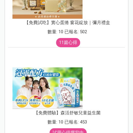
【免費試吃】實心蛋捲 窗花綻放｜彌月禮盒
數量: 10 已報名: 502
11篇心得
【免費體驗】森活舒敏兒童益生菌
數量: 10 已報名: 453
試用心得撰寫中