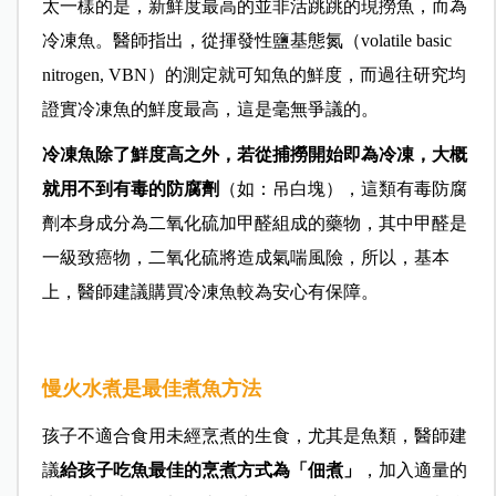
太一樣的是，新鮮度最高的並非活跳跳的現撈魚，而為
冷凍魚。
醫師指出，從
揮發性鹽基態氮（volatile basic
nitrogen, VBN）的測定就可知魚的鮮度，而過往研究均
證實冷凍魚的鮮度最高，這是毫無爭議的。
冷凍魚除了鮮度高之外，若從捕撈開始即為冷凍，大概
就用不到有毒的防腐劑
（如：吊白塊），這類有毒防腐
劑本身成分為二氧化硫加甲醛組成的藥物，其中甲醛是
一級致癌物，二氧化硫將造成氣喘風險，所以，基本
上，
醫師建議
購買冷凍魚較為安心有保障。
慢火水煮是最佳煮魚方法
孩子不適合食用未經烹煮的生食，尤其是魚類，
醫師建
議
給孩子吃魚最佳的烹煮方式為「佃煮」
，加入適量的