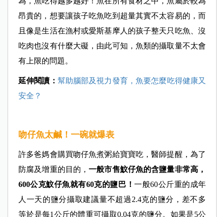
為，
魚吃得越多越好！魚在所有食材之中，魚屬於較為
昂貴的，想要讓孩子吃魚吃到超量其實不太容易的，而
且像是生活在漁村或愛斯基摩人的孩子整天只吃魚、沒
吃肉也沒有什麼大礙，由此可知，魚類的攝取量不太會
有上限的問題。
延伸閱讀：
幫助腦部及視力發育，魚要怎麼吃得健康又
安全？
吻仔魚太鹹！一碗就爆表
許多爸媽會購買吻仔魚煮粥給寶寶吃，
醫師提醒，為了
防腐及增重的目的，
一般市售
魰仔魚的含鹽量非常高，
600公克魰仔魚就有60克的鹽巴！
一般60公斤重的成年
人一天的鹽分攝取建議量不超過2.4克的鹽分，差不多
等於是每1公斤的體重可攝取0.04克的鹽分。如果是5公