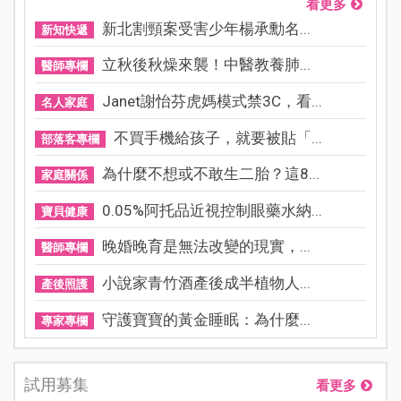
看更多
新北割頸案受害少年楊承勳名...
新知快遞
立秋後秋燥來襲！中醫教養肺...
醫師專欄
Janet謝怡芬虎媽模式禁3C，看...
名人家庭
不買手機給孩子，就要被貼「...
部落客專欄
為什麼不想或不敢生二胎？這8...
家庭關係
0.05%阿托品近視控制眼藥水納...
寶貝健康
晚婚晚育是無法改變的現實，...
醫師專欄
小說家青竹酒產後成半植物人...
產後照護
守護寶寶的黃金睡眠：為什麼...
專家專欄
試用募集
看更多