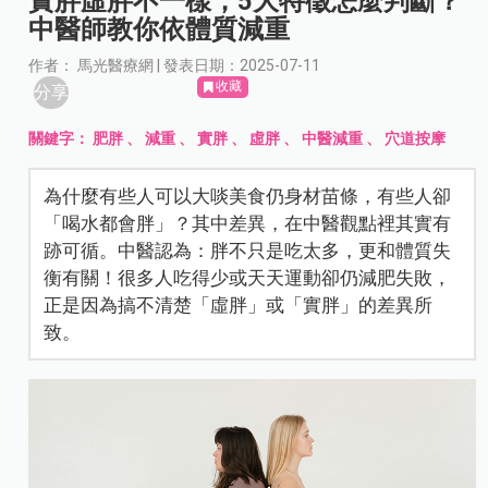
實胖虛胖不一樣，5大特徵怎麼判斷？
中醫師教你依體質減重
作者： 馬光醫療網 | 發表日期：2025-07-11
收藏
分享
關鍵字：
肥胖
、
減重
、
實胖
、
虛胖
、
中醫減重
、
穴道按摩
為什麼有些人可以大啖美食仍身材苗條，有些人卻
「喝水都會胖」？其中差異，在中醫觀點裡其實有
跡可循。中醫認為：胖不只是吃太多，更和體質失
衡有關！很多人吃得少或天天運動卻仍減肥失敗，
正是因為搞不清楚「虛胖」或「實胖」的差異所
致。