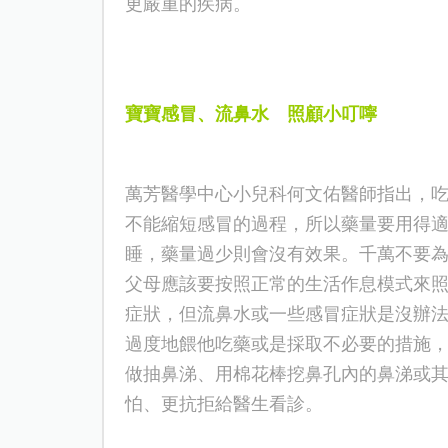
更嚴重的疾病。
寶寶感冒、流鼻水
照顧小叮嚀
萬芳醫學中心小兒科何文佑醫師指出，
不能縮短感冒的過程，所以藥量要用得
睡，藥量過少則會沒有效果。千萬不要
父母應該要按照正常的生活作息模式來
症狀，
但
流鼻水或一些感冒症狀是沒辦
過度地餵他吃藥或是採取不必要的措施
做抽鼻涕、用棉花棒挖鼻孔內的鼻涕或
怕、更抗拒給醫生看診。