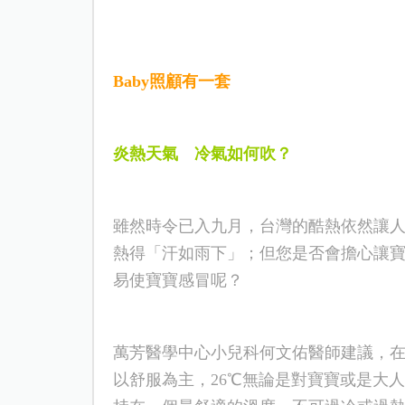
Baby
照顧有一套
炎熱天氣
冷氣如何吹？
雖然時令已
入
九月
，台灣的酷熱
依然
讓
熱得「汗如雨下」；但您是否會擔心讓
易使寶寶感冒
呢
？
萬芳醫學中心小兒科何文佑醫師建議，
以舒服為主，
26℃
無論是對寶寶或是大人