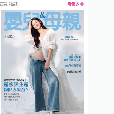
當期雜誌
看更多