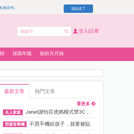
私權說明
。
我知道了
登入|註冊
師
採購年鑑
寵粉月月抽
最新文章
熱門文章
看更多
Janet謝怡芬虎媽模式禁3C，看...
名人家庭
不買手機給孩子，就要被貼「...
部落客專欄