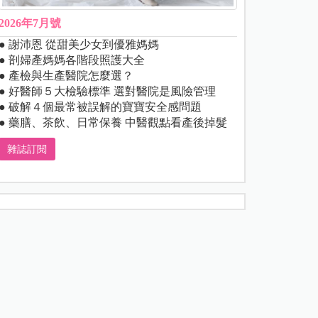
2026年7月號
● 謝沛恩 從甜美少女到優雅媽媽
● 剖婦產媽媽各階段照護大全
● 產檢與生產醫院怎麼選？
● 好醫師５大檢驗標準 選對醫院是風險管理
● 破解４個最常被誤解的寶寶安全感問題
● 藥膳、茶飲、日常保養 中醫觀點看產後掉髮
雜誌訂閱