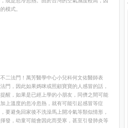
熱，或是忽冷忽熱。由於台灣的空氣濕度較高，因
溫的模式。
的不二法門！
萬芳醫學中心小兒科何文佑醫師表
二法門，因此如果媽咪或照顧寶寶的人感冒的話，
生提醒，如果是已經上學的小朋友，同儕之間可能
若加上溫度的忽冷忽熱，就有可能引起感冒等症
後，要避免回家後不洗澡馬上開冷氣等類似情形，
會揮發，幼童可能會因此而受寒，
甚至
引發
肺炎等