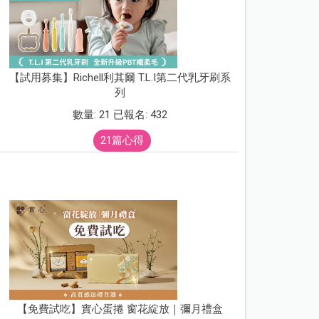
【試用募集】Richell利其爾 T.L.I第二代乳牙刷系
列
數量: 21 已報名: 432
21篇心得
【免費試吃】實心蛋捲 窗花綻放｜彌月禮盒