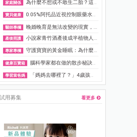
為什麼不想或不敢生二胎？這8...
家庭關係
0.05%阿托品近視控制眼藥水納...
寶貝健康
晚婚晚育是無法改變的現實，...
醫師專欄
小說家青竹酒產後成半植物人...
產後照護
守護寶寶的黃金睡眠：為什麼...
專家專欄
腦科學家都在做的散步秘訣！...
健康百寶箱
「媽媽去哪裡了？」4歲孩子還...
學習當爸媽
試用募集
看更多