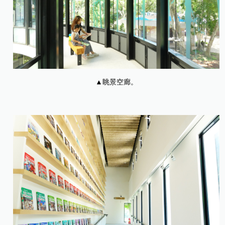
▲眺景空廊。