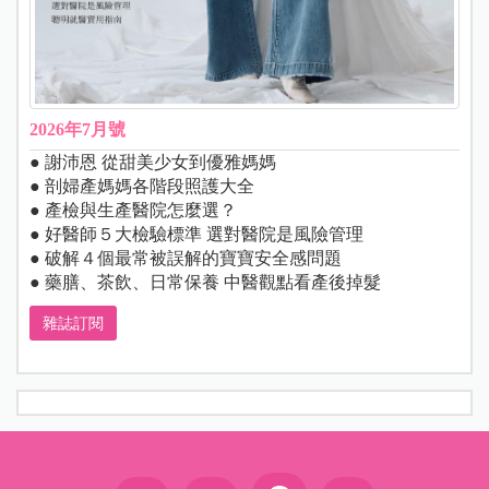
2026年7月號
● 謝沛恩 從甜美少女到優雅媽媽
● 剖婦產媽媽各階段照護大全
● 產檢與生產醫院怎麼選？
● 好醫師５大檢驗標準 選對醫院是風險管理
● 破解４個最常被誤解的寶寶安全感問題
● 藥膳、茶飲、日常保養 中醫觀點看產後掉髮
雜誌訂閱