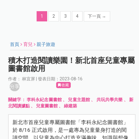
1
2
3
4
下一頁
→
首頁
育兒
親子旅遊
積木打造閱讀樂園！新北首座兒童專屬
圖書館啟用
作者： 林宜屏 | 發表日期：2023-08-16
收藏
分享
關鍵字：
李科永紀念圖書館
、
兒童主題館
、
共玩共學共樂
、
新
北閱讀據點
、
兒童圖書館
、
綠建築
新北市首座兒童專屬圖書館「李科永紀念圖書館」
於 8/16 正式啟用，是一處專為兒童量身打造的閱
讀空間。以兒童為中心打造充滿趣味、知識與想像