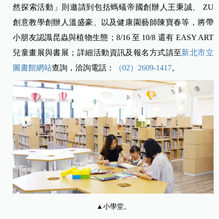
然探索活動」則邀請到包括螞蟻帝國創辦人王秉誠、 ZU
創意教學創辦人溫盛豪、以及健康園藝師陳寶春等，將帶
小朋友認識昆蟲與植物生態；8/16 至 10/8 還有 EASY ART
兒童畫展與書展；詳細活動資訊及報名方式請至
新北市立
圖書館網站
查詢，洽詢電話：
（02）2609-1417
。
▲小學堂。