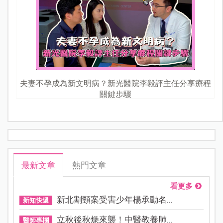
夫妻不孕成為新文明病？新光醫院李毅評主任分享療程
關鍵步驟
最新文章
熱門文章
看更多
新北割頸案受害少年楊承勳名...
新知快遞
立秋後秋燥來襲！中醫教養肺...
醫師專欄