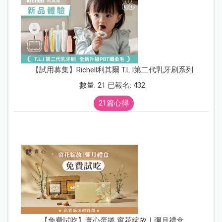
【試用募集】Richell利其爾 T.L.I第二代乳牙刷系列
數量: 21 已報名: 432
21篇心得
【免費試吃】實心蛋捲 窗花綻放｜彌月禮盒