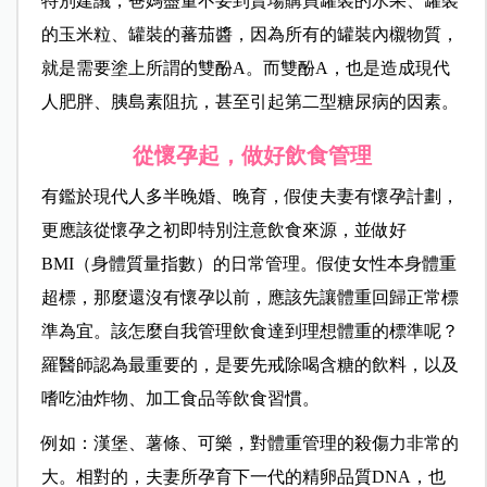
特別建議，爸媽盡量不要到賣場購買罐裝的水果、罐裝
的玉米粒、罐裝的蕃茄醬，因為所有的罐裝內櫬物質，
就是需要塗上所謂的雙酚A。而雙酚A，也是造成現代
人肥胖、胰島素阻抗，甚至引起第二型糖尿病的因素。
從懷孕起，做好飲食管理
有鑑於現代人多半晚婚、晚育，假使夫妻有懷孕計劃，
更應該從懷孕之初即特別注意飲食來源，並做好
BMI（身體質量指數）的日常管理。假使女性本身體重
超標，那麼還沒有懷孕以前，應該先讓體重回歸正常標
準為宜。該怎麼自我管理飲食達到理想體重的標準呢？
羅醫師認為最重要的，是要先戒除喝含糖的飲料，以及
嗜吃油炸物、加工食品等飲食習慣。
例如：漢堡、薯條、可樂，對體重管理的殺傷力非常的
大。相對的，夫妻所孕育下一代的精卵品質DNA，也