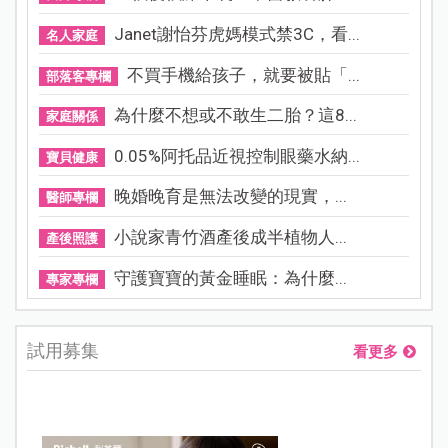
Janet謝怡芬虎媽模式禁3C，看...
名人家庭
不買手機給孩子，就要被貼「...
部落客專欄
為什麼不想或不敢生二胎？這8...
家庭關係
0.05%阿托品近視控制眼藥水納...
寶貝健康
晚婚晚育是無法改變的現實，...
醫師專欄
小說家青竹酒產後成半植物人...
產後照護
守護寶寶的黃金睡眠：為什麼...
專家專欄
試用募集
看更多