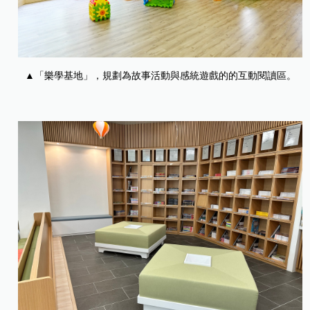
▲「樂學基地」，規劃為故事活動與感統遊戲的的互動閱讀區。