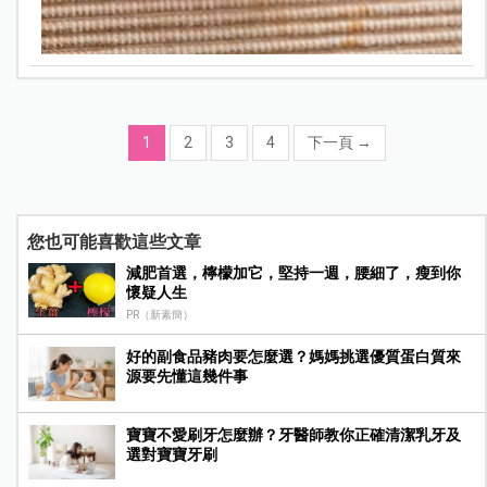
1
2
3
4
下一頁
→
您也可能喜歡這些文章
減肥首選，檸檬加它，堅持一週，腰細了，瘦到你
懷疑人生
PR（新素簡）
好的副食品豬肉要怎麼選？媽媽挑選優質蛋白質來
源要先懂這幾件事
寶寶不愛刷牙怎麼辦？牙醫師教你正確清潔乳牙及
選對寶寶牙刷