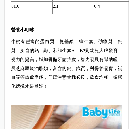
81.6
2.1
6.4
營養小叮嚀
牛奶有豐富的蛋白質、氨基酸、維生素、礦物質、鈣
質，所含的鈣、鐵、和維生素A、B2對幼兒大腦發育，
視力的提高，增加骨骼牙齒強度，智力發展有幫助喔！
黑芝麻屬於油脂類，富含的鈣、鐡質，對骨骼發育，補
血等等益處良多，但應注意物極必反，飲食均衡，多樣
化選擇才是最好！