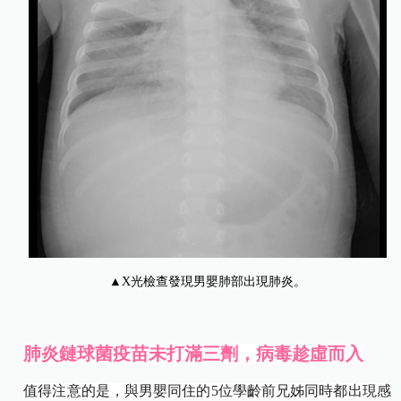
▲X光檢查發現男嬰肺部出現肺炎。
肺炎鏈球菌疫苗未打滿三劑，病毒趁虛而入
值得注意的是，與男嬰同住的5位學齡前兄姊同時都出現感