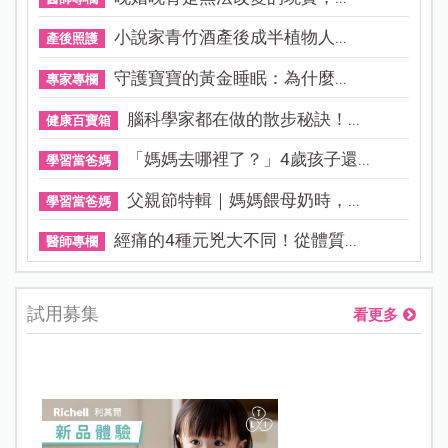
小說家青竹酒產後成半植物人...
產後照護
守護寶寶的黃金睡眠：為什麼...
專家專欄
腦科學家都在做的散步秘訣！...
健康百寶箱
「媽媽去哪裡了？」4歲孩子還...
學習當爸媽
父親節特輯｜媽媽餵母奶時，...
學習當爸媽
經痛的4種元兇大不同！從體質...
醫師專欄
試用募集
看更多