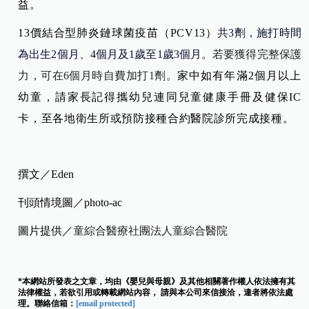
益。
13
價結合型肺炎鏈球菌疫苗（
PCV13
）
共
3
劑，施打時間
為出生
2
個月、
4
個月及
1
歲至
1
歲
3
個月
。若要獲得完整保護
力，可在
6
個月時自費加打
1
劑。
家中如有年滿
2
個月以上
幼童，請家長記得攜幼兒連同兒童健康手冊及健保
IC
卡，至各地衛生所或預防接種合約醫院診所完成接種。
撰文／Eden
刊頭情境圖／photo-ac
圖片提供／
童綜合醫療社團法人童綜合醫院
*本網站所發表之文章，均由《嬰兒與母親》及其他相關著作權人依法擁有其
法律權益，若欲引用或轉載網站內容， 請與本公司來信接洽，違者將依法處
理。聯絡信箱：
[email protected]