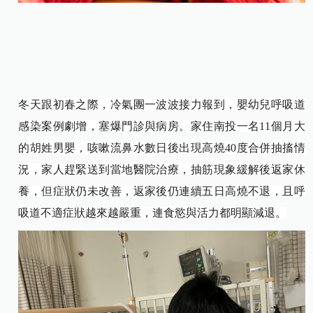
冬天跟初春之際，冷氣團一波波接力報到，嬰幼兒呼吸道
感染案例劇增，塞爆門診與病房。家住南投一名11個月大
的胡姓男嬰，咳嗽流鼻水數日後出現高燒40度合併抽搐情
況，家人趕緊送到當地醫院治療，抽筋現象緩解後返家休
養，但症狀仍未改善，返家後仍連續五日高燒不退，且呼
吸道不適症狀越來越嚴重，連食慾與活力都明顯減退。