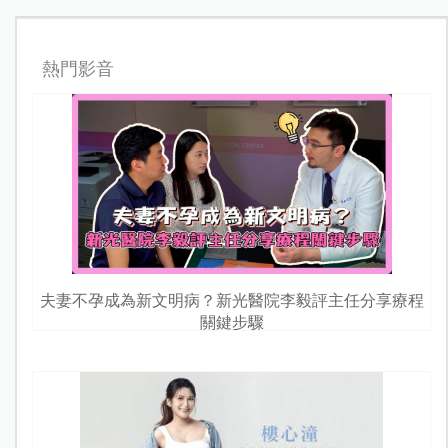
熱門影音
夫妻不孕成為新文明病？新光醫院李毅評主任分享療程
關鍵步驟