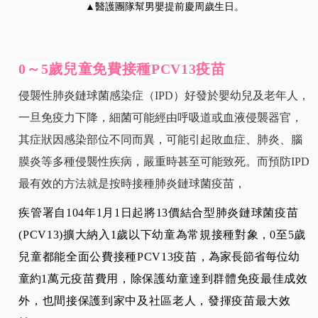
▲醫護團隊幫男嬰提前慶周歲生日。
0
～
5
歲兒童免費接種
PCV13
疫苗
侵襲性肺炎鏈球菌感染症（IPD）好發於嬰幼兒及老年人，
一旦免疫力下降，細菌可能經由呼吸道或血液侵襲器官，
其症狀因感染部位不同而異，可能引起敗血症、肺炎、腦
膜炎等多種侵襲性疾病，嚴重時甚至可能致死。而預防IPD
最有效的方法就是按時接種肺炎鏈球菌疫苗，
疾管署自
104
年
1
月
1
日起將
13
價結合型肺炎鏈球菌疫苗
(PCV13)
擴大納入
1
歲以下幼童為常規接種對象
，
0
至
5
歲
兒童都能全面公費接種
PCV13
疫苗
，為家長節省每位幼
童約
1
萬元疫苗費用，除保護幼童達到群體免疫最佳成效
外，也間接保護到家中及社區老人，發揮疫苗最大效