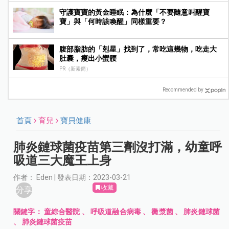
守護寶寶的黃金睡眠：為什麼「不要隨意叫醒寶
寶」與「何時該喚醒」同樣重要？
腹部脂肪的「剋星」找到了，常吃這幾物，吃走大
肚囊，瘦出小蠻腰
PR（新素簡）
Recommended by
首頁
育兒
寶貝健康
肺炎鏈球菌疫苗第三劑沒打滿，幼童呼
吸道三大魔王上身
作者： Eden | 發表日期：2023-03-21
收藏
分享
關鍵字：
童綜合醫院
、
呼吸道融合病毒
、
黴漿菌
、
肺炎鏈球菌
、
肺炎鏈球菌疫苗