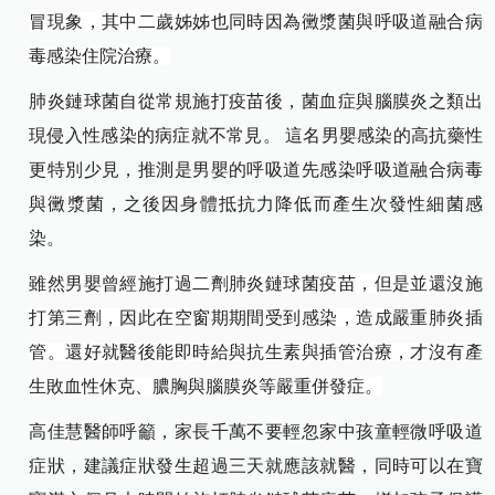
冒現象，其中二歲姊姊也同時因為黴漿菌與呼吸道融合病
毒感染住院治療。
肺炎鏈球菌自從常規施打疫苗後，菌血症與腦膜炎之類出
現侵入性感染的病症就不常見。 這名男嬰感染的高抗藥性
更特別少見，推測是男嬰的呼吸道先感染呼吸道融合病毒
與黴漿菌，之後因身體抵抗力降低而產生次發性細菌感
染。
雖然男嬰曾經施打過二劑肺炎鏈球菌疫苗，但是並還沒施
打第三劑，因此在空窗期期間受到感染，造成嚴重肺炎插
管。還好就醫後能即時給與抗生素與插管治療，才沒有產
生敗血性休克、膿胸與腦膜炎等嚴重併發症。
高佳慧醫師呼籲，家長千萬不要輕忽家中孩童輕微呼吸道
症狀，建議症狀發生超過三天就應該就醫，同時可以在寶