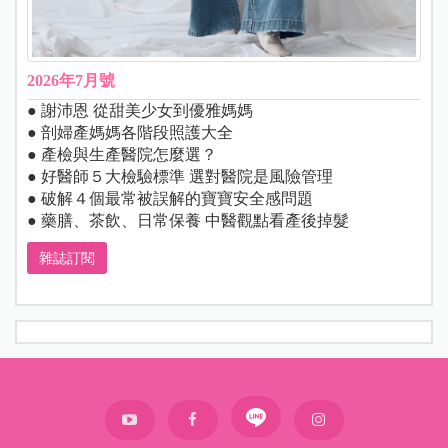
2026年7月號
● 謝沛恩 從甜美少女到優雅媽媽
● 剖婦產媽媽各階段照護大全
● 產檢與生產醫院怎麼選？
● 好醫師５大檢驗標準 選對醫院是風險管理
● 破解４個最常被誤解的寶寶安全感問題
● 藥膳、茶飲、日常保養 中醫觀點看產後掉髮
雜誌訂閱