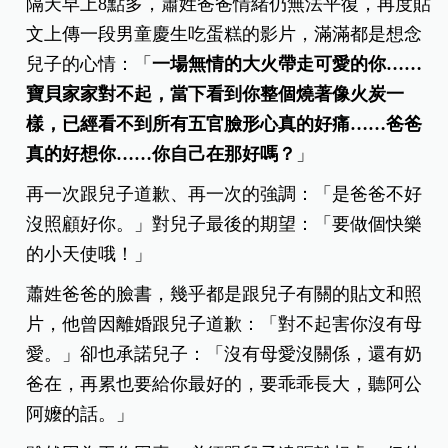
隔天早上8點多，蕭姓爸爸情緒仍無法平復，再度貼
文上傳一段男童慶生吃蛋糕的影片，滿滿都是想念
兒子的心情：「
一場無情的大火帶走可愛的你……
寶貝家家對不起，當下看到你整個燒著像火炭一
樣，已經看不到所有五官臉形心真的好痛……爸爸
真的好想你……你自己在那好嗎？
」
再一次跟兒子道歉、再一次的強調：「是爸爸不好
沒照顧好你。」對兒子最後的期望：「要做個快樂
的小天使哦！」
蕭姓爸爸的臉書，幾乎都是跟兒子有關的貼文和照
片，他曾因離婚跟兒子道歉：「對不起害你沒有母
愛。」卻也承諾兒子：「沒有母愛沒關係，還有奶
爸在，再累也要給你最好的，要乖乖長大，聽阿公
阿嬤的話。」