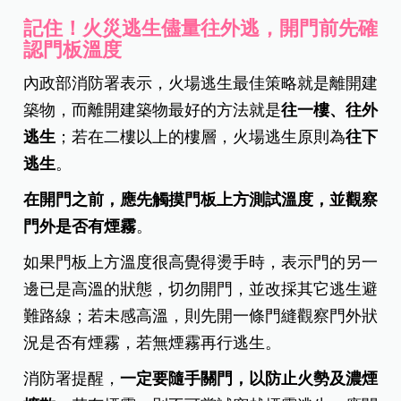
記住！火災逃生儘量往外逃，開門前先確
認門板溫度
內政部消防署表示，火場逃生最佳策略就是離開建
築物，而離開建築物最好的方法就是
往一樓、往外
逃生
；若在二樓以上的樓層，火場逃生原則為
往下
逃生
。
在開門之前，應先觸摸門板上方測試溫度，並觀察
門外是否有煙霧
。
如果門板上方溫度很高覺得燙手時，表示門的另一
邊已是高溫的狀態，切勿開門，並改採其它逃生避
難路線；若未感高溫，則先開一條門縫觀察門外狀
況是否有煙霧，若無煙霧再行逃生。
消防署提醒，
一定要隨手關門，以防止火勢及濃煙