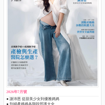
2026年7月號
● 謝沛恩 從甜美少女到優雅媽媽
● 剖婦產媽媽各階段照護大全