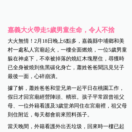
嘉義大火帶走5歲男童生命，令人不捨
大火無情！2月18日晚上6點多，嘉義縣中埔鄉和美
村一處私人宮廟起火，一樓全面燃燒，一位5歲男童
躲在神桌下，不幸被掉落的燒紅木塊壓住，尋獲時
已全身被燒到焦黑碳化身亡，蕭姓爸爸聞訊見兒子
最後一面，心碎崩潰。
據了解，蕭姓爸爸和堂兄弟一起平日在桃園工作，
假日才回宮廟經營陣頭、轎班。孩子平常跟曾祖父
母、一位外籍看護及3歲堂弟同住在宮廟裡，祖父母
則住附近，每天都會前來照料孫子。
當天晚間，外籍看護外出丟垃圾，回來時一樓已起