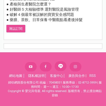
● 產檢與生產醫院怎麼選？
● 好醫師５大檢驗標準 選對醫院是風險管理
● 破解４個最常被誤解的寶寶安全感問題
● 藥膳、茶飲、日常保養 中醫觀點看產後掉髮
雜誌訂閱
網站地圖
│
隱私權說明
│
客服中心
│
廣告與合作
|
RSS
婦幼網路股份有限公司 統編：70458331 服務專線：02-8712-5959 | 服
務時間：週一～週五：10:00~17:30
Copyright © 嬰兒與母親. All rights reserved. 版權所有，禁止擅自轉貼
節錄