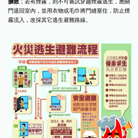
擴散
；若有煙霧，則不可嘗試穿越煙霧逃生，應關
門退回室內，並用衣物或毛巾將門縫塞住，防止煙
霧流入，改採其它逃生避難路線。