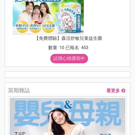
【免費體驗】森活舒敏兒童益生菌
數量: 10 已報名: 453
試用心得撰寫中
當期雜誌
看更多