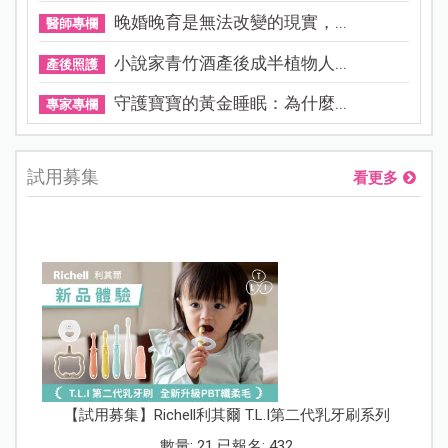
晚婚晚育是無法改變的現實，...
醫師專欄
小說家青竹酒產後成半植物人...
產後照護
守護寶寶的黃金睡眠：為什麼...
專家專欄
試用募集
看更多
【試用募集】Richell利其爾 T.L.I第二代乳牙刷系列
數量: 21 已報名: 432