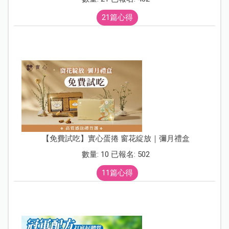
21篇心得
【免費試吃】實心蛋捲 窗花綻放｜彌月禮盒
數量: 10 已報名: 502
11篇心得