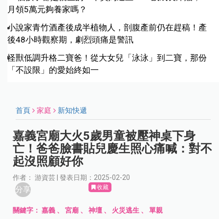
月領5萬元夠養家嗎？
小說家青竹酒產後成半植物人，剖腹產前仍在趕稿！產
後48小時觀察期，劇烈頭痛是警訊
怪獸低調升格二寶爸！從大女兒「泳泳」到二寶，那份
「不設限」的愛始終如一
首頁
家庭
新知快遞
嘉義宮廟大火5歲男童被壓神桌下身
亡！爸爸臉書貼兒慶生照心痛喊：對不
起沒照顧好你
作者： 游資芸 | 發表日期：2025-02-20
收藏
分享
關鍵字：
嘉義
、
宮廟
、
神壇
、
火災逃生
、
單親