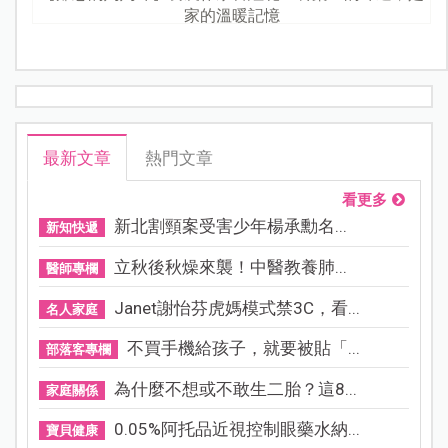
家的溫暖記憶
最新文章
熱門文章
看更多
新北割頸案受害少年楊承勳名...
新知快遞
立秋後秋燥來襲！中醫教養肺...
醫師專欄
Janet謝怡芬虎媽模式禁3C，看...
名人家庭
不買手機給孩子，就要被貼「...
部落客專欄
為什麼不想或不敢生二胎？這8...
家庭關係
0.05%阿托品近視控制眼藥水納...
寶貝健康