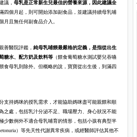
建議，
母乳是正常新生兒最佳的營養來源，因此建議全
滿四個月起，則可開始添加副食品，並建議持續母乳哺
個月且無任何副食品介入。
親善醫院評鑑，
純母乳哺餵最嚴格的定義，是指從出生
萄糖水、配方奶及飲料等
（餵食葡萄糖水測試嬰兒吞嚥
餵食母乳則除外。但概略的說，寶寶從出生後，到滿四
分支持媽咪的授乳需求，才能協助媽咪盡可能親餵和順
為之處，包括乳汁分泌不足、職場壓力、身心狀況不能
極少數例外不適合母乳哺育的情形，包括小孩有典型半
nylketonuria）等先天性代謝異常疾病，或經醫師評估其他不