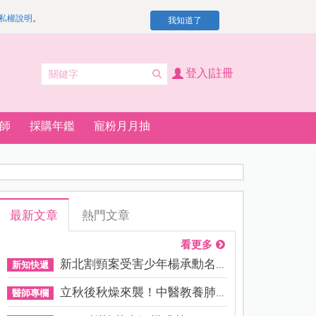
私權說明
。
我知道了
登入|註冊
師
採購年鑑
寵粉月月抽
最新文章
熱門文章
看更多
新北割頸案受害少年楊承勳名...
新知快遞
立秋後秋燥來襲！中醫教養肺...
醫師專欄