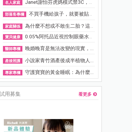
Janet謝怡芬虎媽模式禁3C，看...
名人家庭
不買手機給孩子，就要被貼「...
部落客專欄
為什麼不想或不敢生二胎？這8...
家庭關係
0.05%阿托品近視控制眼藥水納...
寶貝健康
晚婚晚育是無法改變的現實，...
醫師專欄
小說家青竹酒產後成半植物人...
產後照護
守護寶寶的黃金睡眠：為什麼...
專家專欄
試用募集
看更多