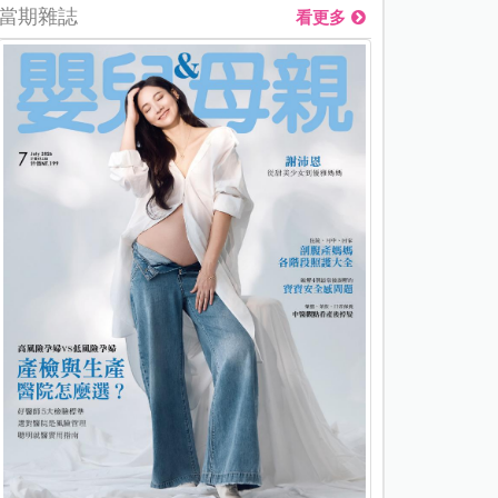
當期雜誌
看更多