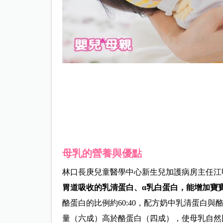
母乳的營養與優點
林口長庚兒童醫學中心新生兒加護病房主任江
胃道吸收的乳清蛋白、α乳白蛋白，能增加寶
酪蛋白的比例約60:40，配方奶中乳清蛋白與
量（六成）高於酪蛋白（四成），使母乳自然