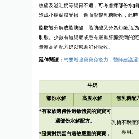
絞痛及溢吐奶等腸胃不適，可考慮採部份水解
造成小腸黏膜受損，進而影響乳糖吸收，此時
脂肪被分解成脂肪酸，脂肪酸又分為短鏈脂肪
肪酸。少數有短腸症或患有嚴重肝臟疾病的寶
量較高的配方奶以幫助消化吸收。
延伸閱讀：
想要增強寶寶免疫力，醫師建議選
牛奶
部份水解
高度水解
無乳糖配
*
有家族遺傳性過敏體質的寶寶可
選部份水解配方。
乳糖不耐症
專用。
*
證實對奶蛋白過敏嚴重的寶寶，