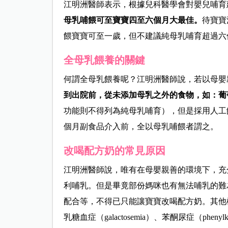
江明洲醫師表示，根據兒科醫學會對嬰兒哺育
母乳哺餵可至寶寶四至六個月大最佳。
待寶寶
餵寶寶可至一歲，但不建議純母乳哺育超過六
全母乳餵養的關鍵
何謂全母乳餵養呢？江明洲醫師說，若以母嬰
到出院前，從未添加母乳之外的食物，如：葡
功能則不得列為純母乳哺育），但是採用人工
個月副食品介入前，全以母乳哺餵者謂之。
改喝配方奶的常見原因
江明洲醫師說，唯有在母嬰親善的環境下，充
利哺乳。但是畢竟部份媽咪也有無法哺乳的難
配合等，不得已只能讓寶寶改喝配方奶。其他
乳糖血症（galactosemia）、苯酮尿症（phe