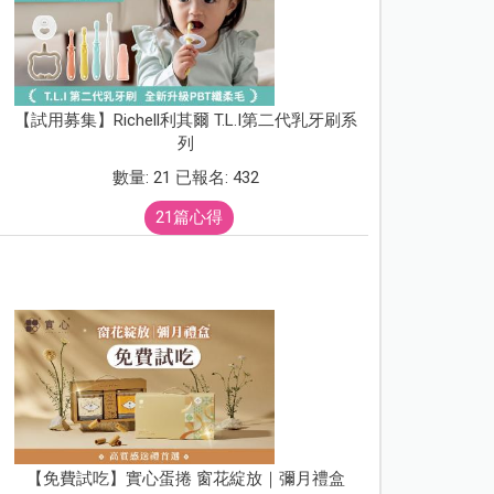
【試用募集】Richell利其爾 T.L.I第二代乳牙刷系
列
數量: 21 已報名: 432
21篇心得
【免費試吃】實心蛋捲 窗花綻放｜彌月禮盒