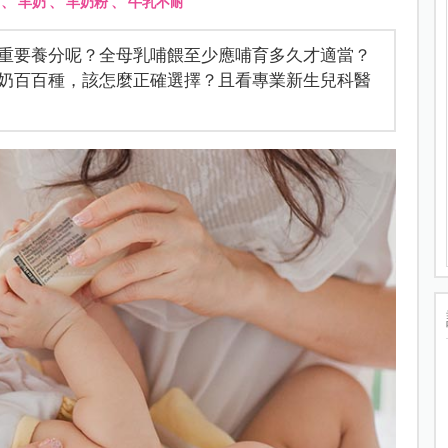
、
羊奶
、
羊奶粉
、
牛乳不耐
重要養分呢？全母乳哺餵至少應哺育多久才適當？
奶百百種，該怎麼正確選擇？且看專業新生兒科醫