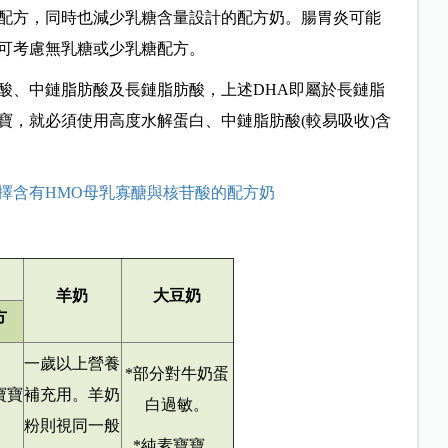
配方，同時也減少乳糖含量設計的配方奶。腸胃炎可能
可考慮無乳糖或少乳糖配方。
酸、中鏈脂肪酸及長鏈脂肪酸，上述DHA即屬於長鏈脂
寶，就必須使用高度水解蛋白、中鏈脂肪酸(較易吸收)含
擇含有HMO母乳寡醣與核苷酸的配方奶
羊奶
大豆奶
方
一歲以上營養
*部分對牛奶蛋
寶寶
補充用。羊奶
白過敏。
粉則視同一般
*純素寶寶。