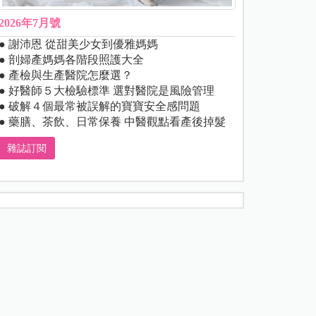
2026年7月號
● 謝沛恩 從甜美少女到優雅媽媽
● 剖婦產媽媽各階段照護大全
● 產檢與生產醫院怎麼選？
● 好醫師５大檢驗標準 選對醫院是風險管理
● 破解４個最常被誤解的寶寶安全感問題
● 藥膳、茶飲、日常保養 中醫觀點看產後掉髮
雜誌訂閱