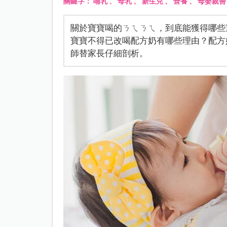
關鍵字：
哺乳
、
母乳
、
新生兒
、
營養
、
母嬰親善
關於寶寶喝的ㄋㄟㄋㄟ，到底能獲得哪些
寶寶不得已改喝配方奶有哪些理由？配方
師替家長仔細剖析。