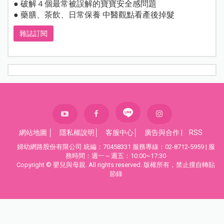
● 破解４個最常被誤解的寶寶安全感問題
● 藥膳、茶飲、日常保養 中醫觀點看產後掉髮
雜誌訂閱
網站地圖
│
隱私權說明
│
客服中心
│
廣告與合作
|
RSS
婦幼網路股份有限公司 統編：70458331 服務專線：02-8712-5959 | 服
務時間：週一～週五：10:00~17:30
Copyright © 嬰兒與母親. All rights reserved. 版權所有，禁止擅自轉貼
節錄