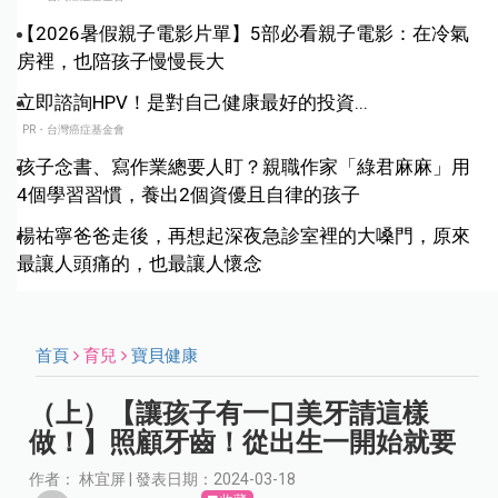
【2026暑假親子電影片單】5部必看親子電影：在冷氣
房裡，也陪孩子慢慢長大
立即諮詢HPV！是對自己健康最好的投資...
PR・台灣癌症基金會
孩子念書、寫作業總要人盯？親職作家「綠君麻麻」用
4個學習習慣，養出2個資優且自律的孩子
楊祐寧爸爸走後，再想起深夜急診室裡的大嗓門，原來
最讓人頭痛的，也最讓人懷念
首頁
育兒
寶貝健康
（上）【讓孩子有一口美牙請這樣
做！】照顧牙齒！從出生一開始就要
作者： 林宜屏 | 發表日期：2024-03-18