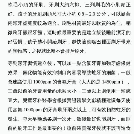
軟毛小頭的牙刷。牙刷大約六排、三列刷毛的小刷頭正
好。孩子的牙刷刷頭尺寸大小約 0.8～2.0 公分，可以涵蓋
兩顆牙齒寬度較為適合。刷毛材質最好以軟質的為佳。稍
微刷牙齦跟牙齒，這時候最重要的是建立飯後睡前潔牙的
好習慣，孩子越小開始刷牙，越快適應嘴巴裡面刷牙帶來
的異物感，之後就比較不會排斥刷牙。
等到潔牙習慣建立後，可以加一點含氟牙膏加強牙齒保健
效果，氟化物能有效抑制口內容易導致蛀牙的細菌，一般
會建議使用 1000ppm 的含氟牙膏（大人的是 1450ppm ），
三歲以前的牙膏用量約米粒大小，三歲以上則使用一顆豌
豆大。兒童牙科醫學會根據實證醫學文獻積極建議每天使
用含氟 1000ppm 的牙膏刷牙兩次以上，可有效預防蛀牙的
發生。每天早晚應各刷一次牙，飯後最好也能刷牙，而睡
前的刷牙工作是最重要的！睡前確實潔牙後就不該再進食