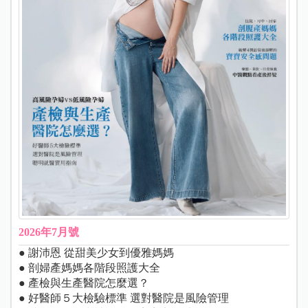
2026年7月號
● 謝沛恩 從甜美少女到優雅媽媽
● 剖婦產媽媽各階段照護大全
● 產檢與生產醫院怎麼選？
● 好醫師５大檢驗標準 選對醫院是風險管理