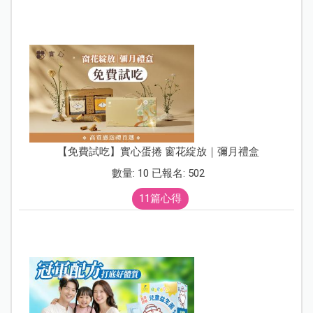
【免費試吃】實心蛋捲 窗花綻放｜彌月禮盒
數量: 10 已報名: 502
11篇心得