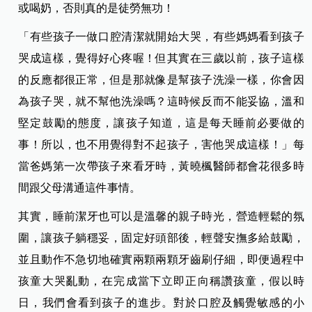
或喝奶，否則真的是徒勞無功！
「有些孩子一做口腔清潔就開始大哭，有些媽媽看到孩子
哭成這樣，覺得好心疼喔！但其實在三歲以前，孩子這樣
的反應都很正常，但是那就像是幫孩子洗澡一樣，你會因
為孩子哭，就不幫他洗澡嗎？這時候反而不能妥協，溫和
堅定鼓勵的態度，讓孩子知道，這是每天睡前必要做的
事！所以，也不用覺得對不起孩子，害他哭成這樣！」每
當爸媽第一次帶孩子來看牙時，黃曉楓醫師都會花很多時
間跟父母溝通這件事情。
其實，睡前潔牙也可以是溫馨的親子時光，營造輕鬆的氛
圍，讓孩子躺穩妥，固定好頭部後，輕聲安撫多給鼓勵，
並且動作不急切地確實兩顆兩顆牙齒刷仔細，即便過程中
孩童大哭亂動，在完成當下立即正向稱讚孩童，假以時
日，我們會看到孩子的進步。對於口腔及觸覺敏感的小