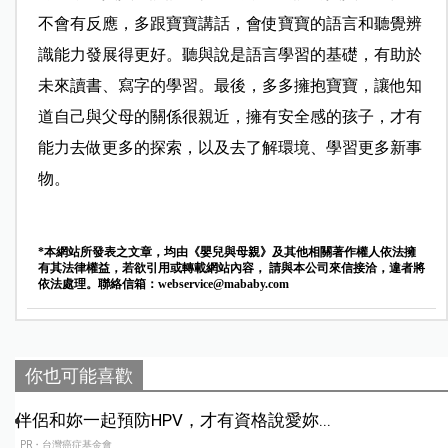
不會有反應，多跟寶寶講話，會使寶寶的語言和聽覺辨
識能力發展得更好。聽與說是語言學習的基礎，有助於
未來讀書、寫字的學習。最後，多多擁抱寶寶，讓他知
道自己與父母的關係很親近，擁有安全感的孩子，才有
能力去做更多的探索，以及去了解環境、學習更多新事
物。
*本網站所發表之文章，均由《嬰兒與母親》及其他相關著作權人依法擁
有其法律權益，若欲引用或轉載網站內容， 請與本公司來信接洽，違者將
依法處理。聯絡信箱：
webservice@mababy.com
你也可能喜歡
伴侶和妳一起預防HPV，才有資格說愛妳...
PR・台灣癌症基金會