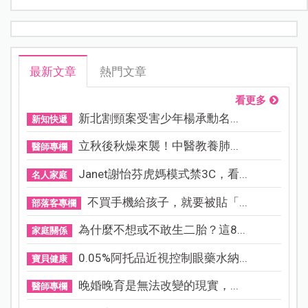
最新文章
熱門文章
看更多
新北割頸案受害少年楊承勳名...
新知快遞
立秋後秋燥來襲！中醫教養肺...
醫師專欄
Janet謝怡芬虎媽模式禁3C，看...
名人家庭
不買手機給孩子，就要被貼「...
部落客專欄
為什麼不想或不敢生二胎？這8...
家庭關係
0.05%阿托品近視控制眼藥水納...
寶貝健康
晚婚晚育是無法改變的現實，...
醫師專欄