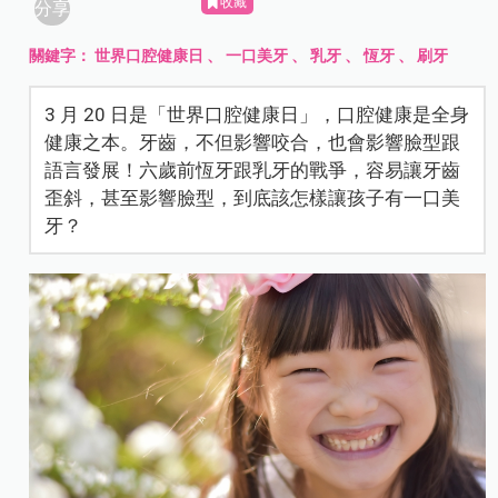
收藏
分享
關鍵字：
世界口腔健康日
、
一口美牙
、
乳牙
、
恆牙
、
刷牙
3 月 20 日是「世界口腔健康日」，口腔健康是全身
健康之本。牙齒，不但影響咬合，也會影響臉型跟
語言發展！六歲前恆牙跟乳牙的戰爭，容易讓牙齒
歪斜，甚至影響臉型，到底該怎樣讓孩子有一口美
牙？