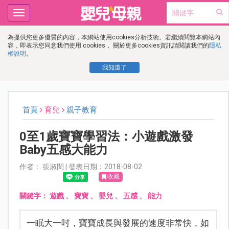
Toggle
navigation
為提供您更多優質的內容，本網站使用cookies分析技術。若繼續閱覽本網站內
容，即表示您同意我們使用 cookies， 關於更多cookies資訊請閱讀我們的
隱私
權說明
。
我知道了
首頁
育兒
親子教育
0至1歲寶寶學習法：小遊戲激發
Baby五感大能力
作者： 張淑閔 | 發表日期：2018-08-02
收藏
關鍵字：
遊戲
、
寶寶
、
嬰兒
、
五感
、
能力
一眠大一吋，寶寶成長與發展的速度非常快，如