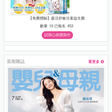
【免費體驗】森活舒敏兒童益生菌
數量: 10 已報名: 453
試用心得撰寫中
當期雜誌
看更多