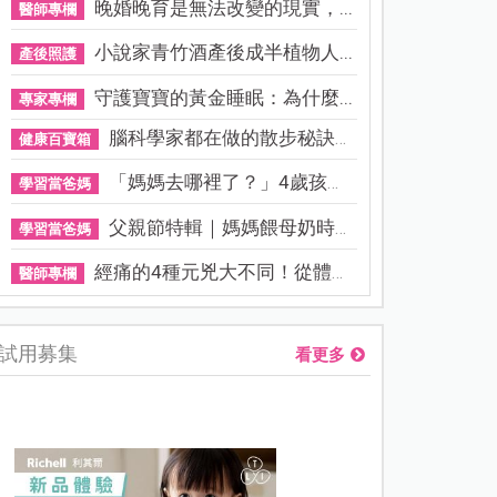
晚婚晚育是無法改變的現實，...
醫師專欄
小說家青竹酒產後成半植物人...
產後照護
守護寶寶的黃金睡眠：為什麼...
專家專欄
腦科學家都在做的散步秘訣！...
健康百寶箱
「媽媽去哪裡了？」4歲孩子還...
學習當爸媽
父親節特輯｜媽媽餵母奶時，...
學習當爸媽
經痛的4種元兇大不同！從體質...
醫師專欄
試用募集
看更多