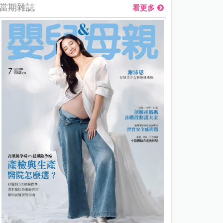
當期雜誌
看更多