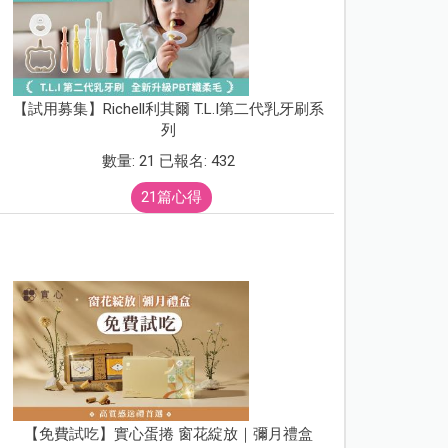
【試用募集】Richell利其爾 T.L.I第二代乳牙刷系
列
數量: 21 已報名: 432
21篇心得
【免費試吃】實心蛋捲 窗花綻放｜彌月禮盒