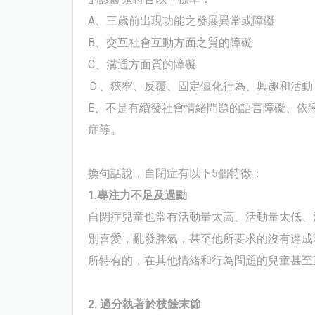
A
、三歲前出現功能之發展異常或障礙
B
、交互社會互動方面之質的障礙
C
、溝通方面質的障礙
Ｄ、狹窄、反覆、固定僵化行為、興趣和活動
E
、不是有續發社會情緒問題的語言障礙、依
症等。
換句話說，自閉症有以下
5
個特徵：
1.
專注力不足
及過動
自閉症兒童也常有活動量太高、活動量太低、
別喜愛，亂發脾氣，甚至他所要求的沒有達成
所特有的，在其他情緒和行為問題的兒童甚至
2.
過分執著於枝餘末節