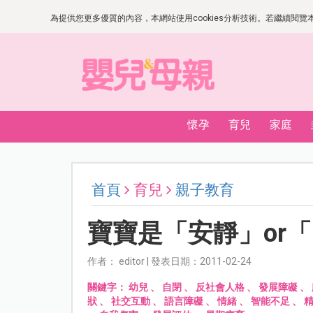
為提供您更多優質的內容，本網站使用cookies分析技術。若繼續閱覽本網
懷孕
育兒
家庭
首頁
育兒
親子教育
寶寶是「安靜」or
作者： editor | 發表日期：2011-02-24
關鍵字：
幼兒
、
自閉
、
反社會人格
、
發展障礙
、
狀
、
社交互動
、
語言障礙
、
情緒
、
智能不足
、