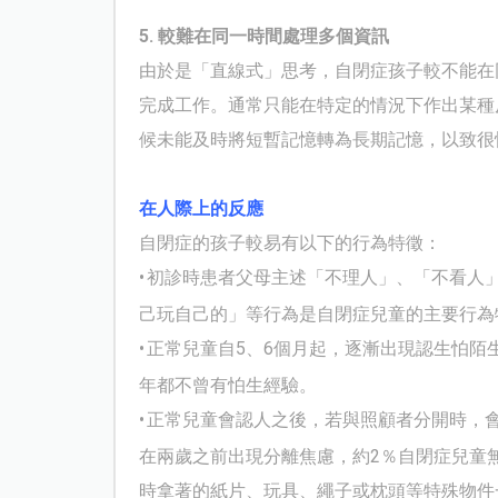
5.
較難在同一時間處理多個資訊
由於是「直線式」思考，自閉症孩子較不能在
完成工作。通常只能在特定的情況下作出某種
候未能及時將短暫記憶轉為長期記憶，以致很
在人際上的反應
自閉症的孩子較易有以下的行為特徵：
•
初診時患者父母主述「不理人」、「不看人
己玩自己的」等行為是自閉症兒童的主要行為
•
正常兒童自
5
、
6
個月起，逐漸出現認生怕陌
年都不曾有怕生經驗。
•
正常兒童會認人之後，若與照顧者分開時，
在兩歲之前出現分離焦慮，約
2
％自閉症兒童
時拿著的紙片、玩具、繩子或枕頭等特殊物件