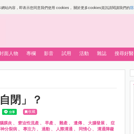
站內容，即表示您同意我們使用 cookies， 關於更多cookies資訊請閱讀我們的
隱
封面人物
專欄
影音
試用
活動
雜誌
搜尋好醫
「自閉」？
收藏
腦膜炎
、
窘迫性流產
、
早產
、
難產
、
遺傳
、
大腦發展
、
症
精神分裂病
、
專注力
、
過動
、
人際溝通
、
同情心
、
溝通障礙