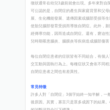
徵狀通常在幼兒
3
歲前就會出現。
多年來對自
可公認的是，自閉症的產生與家庭背景和父母
展、生化機能發展、遺傳因素或腦部受損等生
使胎兒腦部發育受損而導致自閉症。此外，新
經傳導功能，因而造成自閉症。還有，窘迫性
兒時期罹患腦炎、腦膜炎等疾病造成腦部傷害
每位自閉症患者的症狀皆有不同組合，有個人
交互動與固執行為上。每種症狀又會依不同程
自閉症患者之間也有差異性。
常見特徵
許多人對「自閉症」
3
個字始終一知半解，一
後原因。其實，寡言只是眾多成因下的結果。
的診斷須符合以下標準：