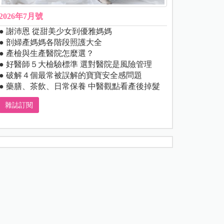
2026年7月號
● 謝沛恩 從甜美少女到優雅媽媽
● 剖婦產媽媽各階段照護大全
● 產檢與生產醫院怎麼選？
● 好醫師５大檢驗標準 選對醫院是風險管理
● 破解４個最常被誤解的寶寶安全感問題
● 藥膳、茶飲、日常保養 中醫觀點看產後掉髮
雜誌訂閱