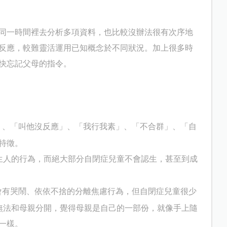
同一時間裡去分析多項資料，也比較沒辦法很有次序地
反應，較難靈活運用已知概念於不同狀況。加上很多時
快忘記父母的指令。
」、「叫他沒反應」、「我行我素」、「不合群」、「自
特徵。
生人的行為，而絕大部分自閉症兒童不會認生，甚至到成
會有哭鬧、依依不捨的分離焦慮行為，但自閉症兒童很少
無法和母親分開，覺得母親是自己的一部份，就像手上隨
一樣。