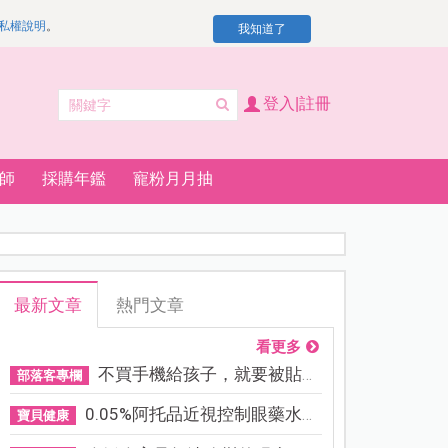
私權說明
。
我知道了
登入|註冊
師
採購年鑑
寵粉月月抽
最新文章
熱門文章
看更多
不買手機給孩子，就要被貼「...
部落客專欄
0.05%阿托品近視控制眼藥水納...
寶貝健康