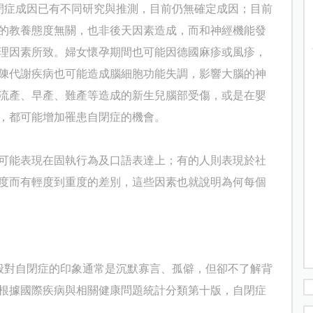
閉症成因已有不同研究與推測，目前仍無確定成因；目前
的教養態度無關，也非後天因素造成，而和神經機能發
理因素所致。婦女懷孕期間也可能因德國麻疹或風疹，
陳代謝疾病也可能造成腦細胞功能失調，影響大腦的神
流產、早產、難產等造成的新生兒腦部受傷，或是在嬰
，都可能增加罹患自閉症的機會。
可能表現在固執行為及口語表達上；有的人則表現於社
度而有輕度到重度的差別，這些因素也就說明為何每個
般對自閉症的印象通常是沉默寡言、孤僻，但卻不了解背
根據國際疾病與相關健康問題統計分類第十版，自閉症