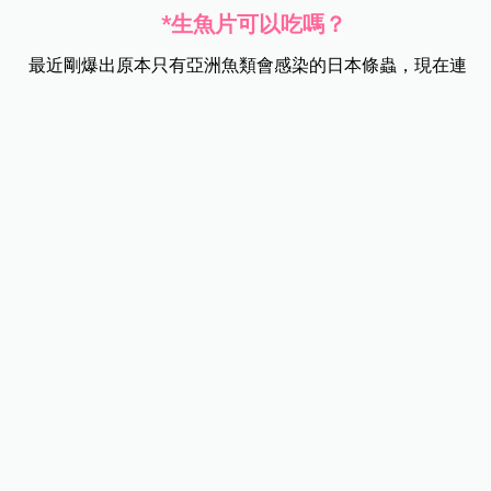
*
生魚片可以吃嗎？
最近剛爆出原本只有亞洲魚類會感染的日本條蟲，現在連
美國都中標！目前研究確認阿拉斯加至少有4種鮭魚體內感
染日本條蟲，分別是白鮭（chum salmon）、櫻鮭（masu
salmon）、粉紅鮭（pink salmon）和紅鮭（sockeye
salmon）。
鮭魚可以說是台灣饕客熱愛的生魚片首選之一，現在除了
孕婦、兒童，連一般成人都不建議再吃了，在無法確認是
否新鮮、有無受到汙染的情況下，都盡量避免生食啊！媽
咪們要記得把買回來的魚冷凍，或是煮熟再吃，才能避免
感染喔！
*本網站所發表之文章，均由《嬰兒與母親》及其他相關著作權人依法擁有其
法律權益，若欲引用或轉載網站內容， 請與本公司來信接洽，違者將依法處
理。聯絡信箱：
[email protected]