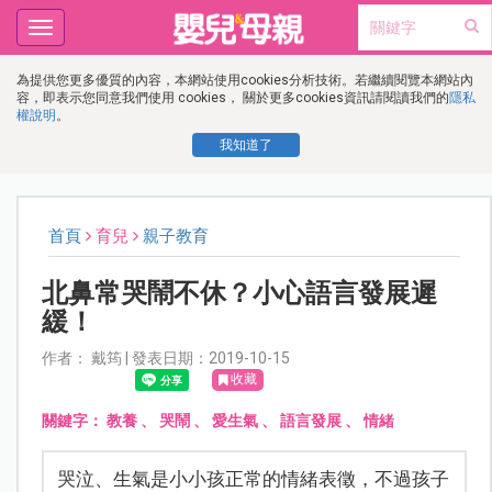
Toggle
navigation
為提供您更多優質的內容，本網站使用cookies分析技術。若繼續閱覽本網站內
容，即表示您同意我們使用 cookies， 關於更多cookies資訊請閱讀我們的
隱私
權說明
。
我知道了
首頁
育兒
親子教育
北鼻常哭鬧不休？小心語言發展遲
緩！
作者： 戴筠 | 發表日期：2019-10-15
收藏
關鍵字：
教養
、
哭鬧
、
愛生氣
、
語言發展
、
情緒
哭泣、生氣是小小孩正常的情緒表徵，不過孩子