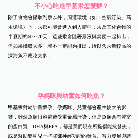
不小心吃進甲基汞怎麼辦？
除了食物會攝取到汞以外，周遭環境（如：空氣汙染、高
汞環境）下，汞都可能會進入到人體中，汞及其化合物的
半衰期約60～70天，這些汞會隨著尿液與糞便一起排出，
但如果攝取太多，就不一定能夠排出，所以含汞量較高的
深海魚不應吃太多。
孕媽咪與幼童如何吃魚？
甲基汞對於計畫懷孕、孕媽咪、兒童都會產生較大的影
響，雖然魚類很容易遭受重金屬汙染，但是魚類含有豐富
的蛋白質、DHA與EPA，都是我們現在所提倡能抗發炎，
或是幫助嬰幼兒一些腦部神經功能的發育、智力發展與調