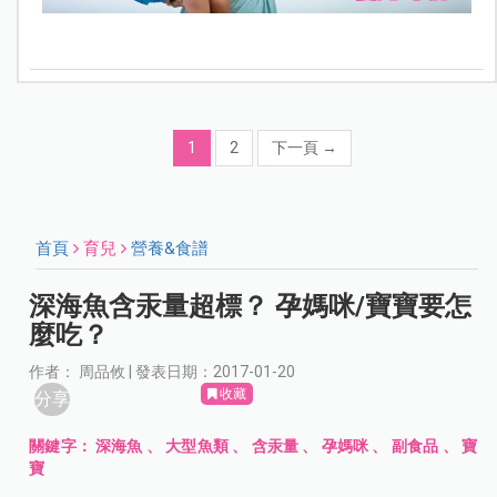
1
2
下一頁
→
首頁
育兒
營養&食譜
深海魚含汞量超標？ 孕媽咪/寶寶要怎
麼吃？
作者： 周品攸 | 發表日期：2017-01-20
收藏
分享
關鍵字：
深海魚
、
大型魚類
、
含汞量
、
孕媽咪
、
副食品
、
寶
寶