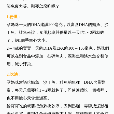
節免疫力等。那要怎麼吃呢？
1.
份量：
孕媽咪一天的DHA建議200毫克，以富含DHA的鯖魚、沙
丁魚、鮭魚來說，食用頻率與份量以一天吃1～2兩就夠
了，約1個手掌心大小。
2～4歲的寶寶一天的DHA及EPA約100～150毫克，媽咪們
可以在副食品中添加一些碎魚肉，深海魚和淡水魚交替使
用，減少汙染。
2.吃法：
孕媽咪建議吃鯖魚、沙丁魚、鮭魚的魚種，DHA含量豐
富，每天只需要吃1～2兩就夠了，即使連續吃一個禮拜，
也不用擔心汞含量過高。
給寶寶吃的就要把魚刺挑乾淨，煮到熟爛，弄碎成泥狀後
弄成魚粥，要記住魚肉也要吃下去喔～這樣營養才不會打