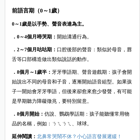
前語言期（0～1歲）
0～1歲是以手勢、聲音表達為主。
．0～4個月啼哭期：
開始溝通行為。
．2～7個月咕咕期：
口腔後部的聲音：類似於母音，唇
舌等口部構造做出類似說話的動作。
．8個月～1歲半：
牙牙學語期、聲音遊戲期：孩子會開
始說出不同的母音和子音，逐漸開始語音組型。如果孩
子一開始會牙牙學語，但後來卻愈來愈少發聲，有可能
是早期聽力障礙徵兆，要特別留意。
．8個月開始：
仿說、鸚鵡學話期：孩子能聽懂常用物
品的名稱，例如：ㄋㄟㄋㄟ、球球。
延伸閱讀：
北鼻常哭鬧不休？小心語言發展遲緩！