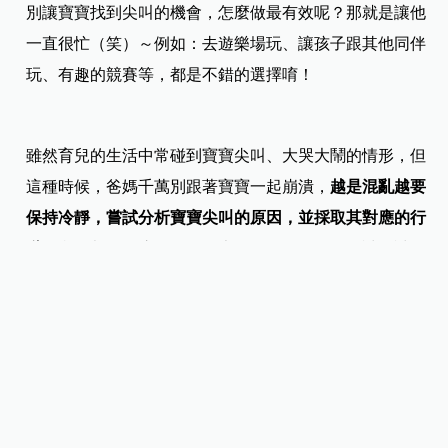
別讓寶寶找到尖叫的機會，怎麼做最有效呢？那就是讓他
一直很忙（笑）～例如：去遊樂場玩、讓孩子跟其他同伴
玩、有趣的競賽等，都是不錯的選擇唷！
雖然育兒的生活中常碰到寶寶尖叫、大哭大鬧的情形，但
這種時候，爸媽千萬別跟著寶寶一起崩潰，
越是混亂越要
保持冷靜，嘗試分析寶寶尖叫的原因，並採取其對應的行
動
，我們都知道這是一個很大的挑戰，但還是要試一試！
孩子的心思是很細膩、敏感的，爸媽應該用心觀察，看看
寶寶有何需求、確認寶寶的狀態是否正常，找尋解決辦
法，來恢復寶寶的平靜。
延伸閱讀：
生氣、開心、會忌妒，寶寶EQ這樣發展！解決
孩子情緒失控！四步驟搞定不哭鬧