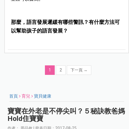
那麼，語言發展遲緩有哪些警訊？有什麼方法可
以幫助孩子的語言發展？
1
2
下一頁
→
首頁
育兒
寶貝健康
寶寶在外老是不停尖叫？５秘訣教爸媽
Hold住寶寶
作者： 周品攸 | 發表日期：2017-08-25