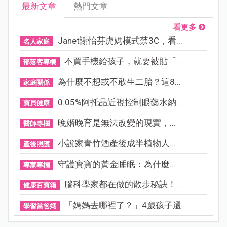
最新文章
熱門文章
看更多
Janet謝怡芬虎媽模式禁3C，看...
名人家庭
不買手機給孩子，就要被貼「...
部落客專欄
為什麼不想或不敢生二胎？這8...
家庭關係
0.05%阿托品近視控制眼藥水納...
寶貝健康
晚婚晚育是無法改變的現實，...
醫師專欄
小說家青竹酒產後成半植物人...
產後照護
守護寶寶的黃金睡眠：為什麼...
專家專欄
腦科學家都在做的散步秘訣！...
健康百寶箱
「媽媽去哪裡了？」4歲孩子還...
學習當爸媽