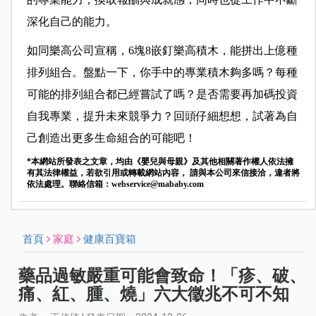
深化自己的能力。
如同樂高公司宣稱，6塊8嵌釘樂高積木，能拼出上億種
排列組合。盤點一下，你手中的專業積木夠多嗎？每種
可能的排列組合都已經嘗試了嗎？是否需要再加碼投資
自我專業，提升未來競爭力？回頭仔細想想，試著為自
己創造出更多生命組合的可能吧！
*本網站所發表之文章，均由《嬰兒與母親》及其他相關著作權人依法擁
有其法律權益，若欲引用或轉載網站內容， 請與本公司來信接洽，違者將
依法處理。聯絡信箱：
webservice@mababy.com
首頁
家庭
健康百寶箱
藥品過敏嚴重可能會致命！「疹、破、
痛、紅、腫、燒」六大徵兆不可不知