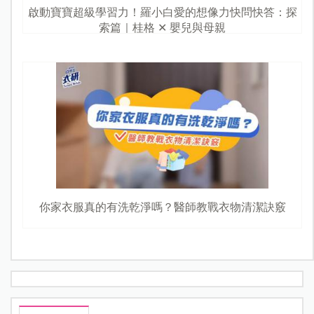
啟動寶寶超級學習力！羅小白愛的想像力快問快答：探
索篇｜桂格 ✕ 嬰兒與母親
你家衣服真的有洗乾淨嗎？醫師教戰衣物清潔訣竅