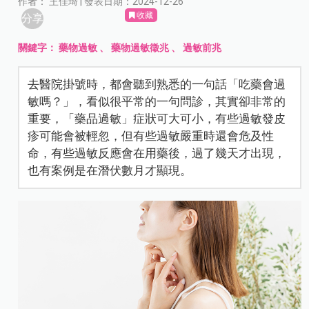
作者： 王佳琦 | 發表日期：2024-12-26
收藏
分享
關鍵字：
藥物過敏
、
藥物過敏徵兆
、
過敏前兆
去醫院掛號時，都會聽到熟悉的一句話「吃藥會過
敏嗎？」，看似很平常的一句問診，其實卻非常的
重要，「藥品過敏」症狀可大可小，有些過敏發皮
疹可能會被輕忽，但有些過敏嚴重時還會危及性
命，有些過敏反應會在用藥後，過了幾天才出現，
也有案例是在潛伏數月才顯現。