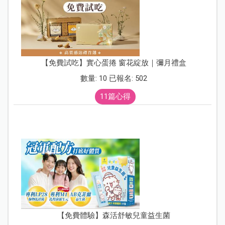
【免費試吃】實心蛋捲 窗花綻放｜彌月禮盒
數量: 10 已報名: 502
11篇心得
【免費體驗】森活舒敏兒童益生菌