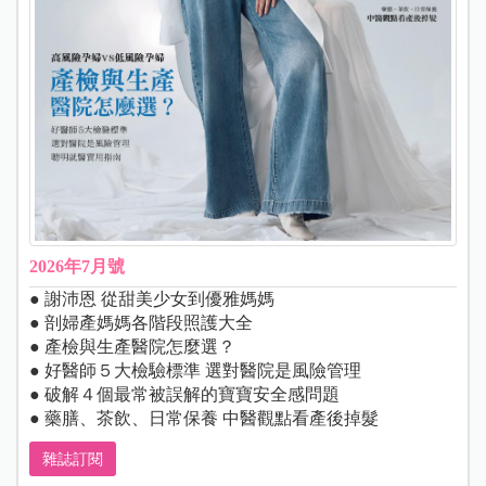
2026年7月號
● 謝沛恩 從甜美少女到優雅媽媽
● 剖婦產媽媽各階段照護大全
● 產檢與生產醫院怎麼選？
● 好醫師５大檢驗標準 選對醫院是風險管理
● 破解４個最常被誤解的寶寶安全感問題
● 藥膳、茶飲、日常保養 中醫觀點看產後掉髮
雜誌訂閱