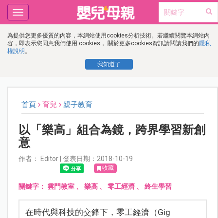
Toggle
navigation
為提供您更多優質的內容，本網站使用cookies分析技術。若繼續閱覽本網站內
容，即表示您同意我們使用 cookies， 關於更多cookies資訊請閱讀我們的
隱私
權說明
。
我知道了
首頁
育兒
親子教育
以「樂高」組合為鏡，跨界學習新創
意
作者： Editor | 發表日期：2018-10-19
收藏
關鍵字：
雲門教室
、
樂高
、
零工經濟
、
終生學習
在時代與科技的交鋒下，零工經濟（Gig