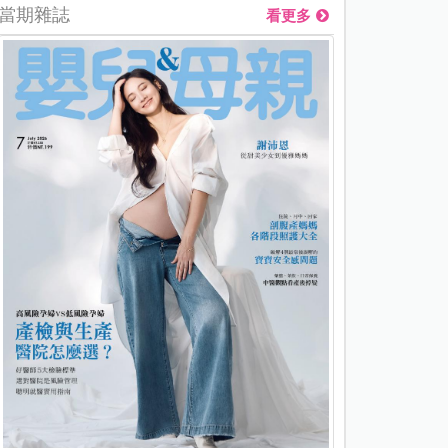
當期雜誌
看更多