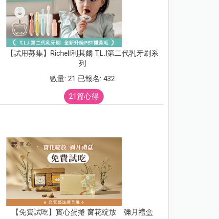
【試用募集】Richell利其爾 T.L.I第二代乳牙刷系
列
數量: 21 已報名: 432
21篇心得
【免費試吃】實心蛋捲 窗花綻放｜彌月禮盒