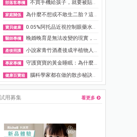
不買手機給孩子，就要被貼「...
部落客專欄
為什麼不想或不敢生二胎？這8...
家庭關係
0.05%阿托品近視控制眼藥水納...
寶貝健康
晚婚晚育是無法改變的現實，...
醫師專欄
小說家青竹酒產後成半植物人...
產後照護
守護寶寶的黃金睡眠：為什麼...
專家專欄
腦科學家都在做的散步秘訣！...
健康百寶箱
試用募集
看更多