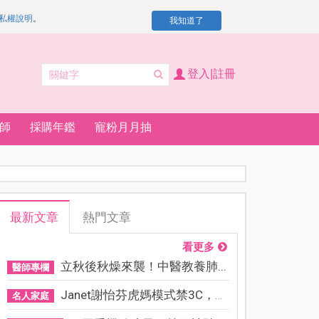
私權說明
。
我知道了
登入|註冊
師
採購年鑑
寵粉月月抽
最新文章
熱門文章
看更多
立秋後秋燥來襲！中醫教養肺...
醫師專欄
Janet謝怡芬虎媽模式禁3C，看...
名人家庭