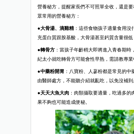
營養秘方，提醒家長們不可照單全收，還是要
眾常用的營養秘方：
●
大骨湯、滴雞精
：這些食物孩子適量食用沒
充蛋白質跟胺基酸，大骨湯甚至鈣質含量很低
●
轉骨方
：當孩子年齡稍大即將進入青春期時
紀太小就吃轉骨方可能會性早熟，需請教專業
●
中藥粉開胃
：八寶粉、人蔘粉都是常見的中
由醫師處方，不能聽介紹就亂吃，以免沒補到
●
天天大魚大肉
：肉類攝取要適量，吃過多的
果不夠也可能造成便秘。