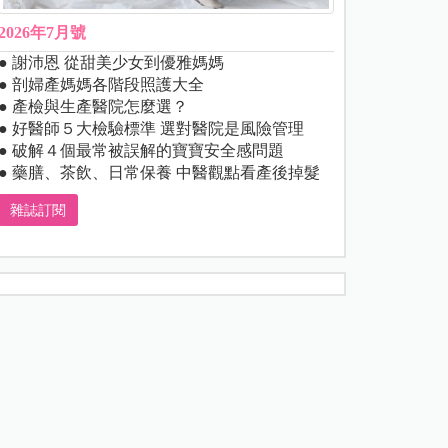
2026年7月號
● 謝沛恩 從甜美少女到優雅媽媽
● 剖婦產媽媽各階段照護大全
● 產檢與生產醫院怎麼選？
● 好醫師５大檢驗標準 選對醫院是風險管理
● 破解４個最常被誤解的寶寶安全感問題
● 藥膳、茶飲、日常保養 中醫觀點看產後掉髮
雜誌訂閱