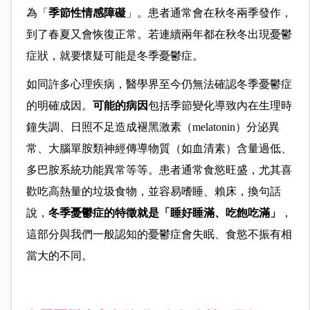
為「
季節性情感障礙
」。患者通常會在秋冬兩季發作，
到了春夏又會恢復正常。若連續兩年都在秋冬出現憂鬱
症狀，就要懷疑可能是冬季憂鬱症。
如同許多心理疾病，醫學界至今仍無法確認冬季憂鬱症
的明確成因。
可能的病因
包括季節變化導致內在生理時
鐘失調、日照不足造成褪黑激素（melatonin）分泌異
常、大腦單胺類神經傳導物質（如血清素）含量過低、
多巴胺系統功能異常等等。患者通常食慾旺盛，尤其喜
歡吃高熱量的垃圾食物，並容易嗜睡、賴床，換句話
說，
冬季憂鬱症的特徵就是「睡好睡滿、吃飽吃滿」
，
這部分與我們一般認知的憂鬱症會失眠、食慾不振有相
當大的不同。