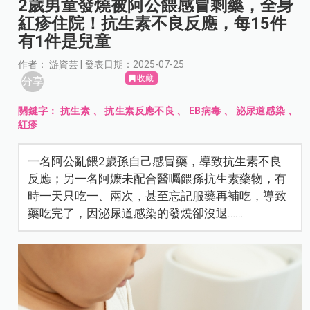
2歲男童發燒被阿公餵感冒剩藥，全身
紅疹住院！抗生素不良反應，每15件
有1件是兒童
作者： 游資芸 | 發表日期：2025-07-25
收藏
分享
關鍵字：
抗生素
、
抗生素反應不良
、
EB病毒
、
泌尿道感染
、
紅疹
一名阿公亂餵2歲孫自己感冒藥，導致抗生素不良
反應；另一名阿嬤未配合醫囑餵孫抗生素藥物，有
時一天只吃一、兩次，甚至忘記服藥再補吃，導致
藥吃完了，因泌尿道感染的發燒卻沒退……