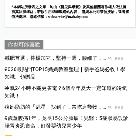
*本網站所發表之文章，均由《嬰兒與母親》及其他相關著作權人依法擁
有其法律權益，若欲引用或轉載網站內容， 請與本公司來信接洽，違者將
依法處理。聯絡信箱：
webservice@mababy.com
你也可能喜歡
減肥首選，檸檬加它，堅持一週，腰細了，...
PR・新素簡
2026最熱門TOP15媽媽教室整理｜新手爸媽必收！學
知識、領贈品
冷氣24小時不關更省電？6個今年夏天一定知道的冷氣
知識！
腹部脂肪的「剋星」找到了，常吃這幾物，...
PR・新素簡
9歲童腹痛1年，竟長15公分腫瘤！兒醫：5症狀易誤診
腸胃炎恐喪命，好發嬰幼兒青少年