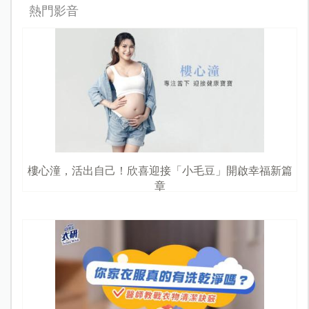
熱門影音
樓心潼，活出自己！欣喜迎接「小毛豆」開啟幸福新篇
章