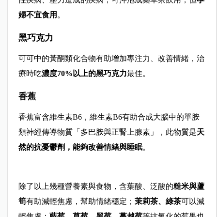
婦不宜食用
。
黑巧克力
可可中的黃酮類化合物有助增加專注力、改善情緒，治
療時吃
濃度70%以上的黑巧克力
最佳。
香蕉
香蕉富含
維生素B6，維生素B6有助合成大腦中的單胺
類神經傳導物質「多巴胺與正腎上腺素」，此物質是
天
然的抗憂鬱劑，能夠改善情緒與睡眠
。
除了以上幾種營養素與食物，
含葉酸、泛酸的
糙米與蘆
筍
有助減輕焦慮，幫助情緒穩定；
茉莉茶、綠茶
可以減
輕焦慮；
藍莓、草莓、黑莓、蔓越莓
等抗氧化的莓果也