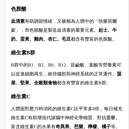
色胺酸
血清素
有助調節情緒，又被稱為人體中的「快樂荷爾
蒙」，而色胺酸是製造血清素的重要元素。
起士、牛
奶、蛋黃、雞肉、杏仁、毛豆
都含有豐富的色胺酸。
維生素B群
B群中的B1、B2、B6、B12、菸鹼酸、葉酸等營養素可
以促進細胞再生，維持腦部與神經系統的正常運作。
菠
菜、堅果、全穀類食物
都含有豐富的維生素B群。
維生素C
人體面
對壓力時消耗的維生
素C比平常多8倍，每日補充
維生素C有助增
強代謝腦中神經化學物質、對抗憂鬱。
富含維生素C的水果有
奇異果、芭樂、檸檬、橘子
等。