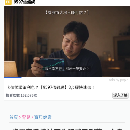
9597借錢網
PR
ads by popIn
卡債循環滾利息？【9597借錢網】3步驟快速借！
深入了解
觀看次數 162,076次
首頁
育兒
寶貝健康