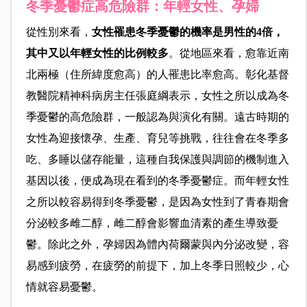
冬季憂鬱症高危險群：年輕女性、孕婦
從性別來看，
女性罹患冬季憂鬱的機率是男性的4倍，
其中又以年輕女性的比例較多
。從地區來看，愈靠近南
北兩極（住所緯度愈高）的人罹患比率愈高。彰化基督
教醫院精神科病房主任張庭綱表示，女性之所以成為冬
季憂鬱的高危險群，一般認為與演化有關。遠古時期的
女性為迎接懷孕、生產、育兒等挑戰，往往會在冬季多
吃、多睡以儲存能量，這種自我保護與調節的機制進入
基因以後，便成為現在看到的冬季憂鬱症。而年輕女性
之所以較容易得到冬季憂鬱，是因為女性到了青春期會
分泌較多雌二醇，雌二醇會影響血清素的產生導致憂
鬱。除此之外，孕婦因為體內荷爾蒙與內分泌改變，容
易感到疲勞，在疲勞的前提下，加上冬季日照較少，心
情就容易憂鬱。