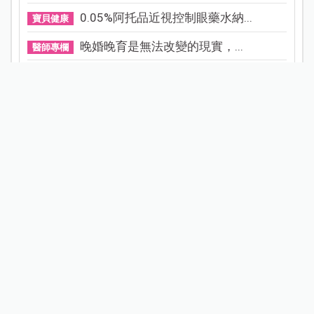
0.05%阿托品近視控制眼藥水納...
寶貝健康
晚婚晚育是無法改變的現實，...
醫師專欄
小說家青竹酒產後成半植物人...
產後照護
守護寶寶的黃金睡眠：為什麼...
專家專欄
腦科學家都在做的散步秘訣！...
健康百寶箱
試用募集
看更多