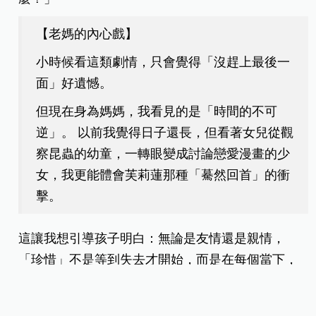
【
老媽的內心戲
】
小時候看這類劇情，只會覺得「沒趕上最後一
面」好遺憾。
但現在身為媽媽，我看見的是「時間的不可
逆」。 以前我覺得日子還長，但看著女兒從觀
察昆蟲的幼童，一轉眼變成討論戀愛漫畫的少
女，我更能體會芙莉蓮那種「驀然回首」的衝
擊。
這
讓我想引導孩子明白：無論是友情還是親情，
「珍惜」不是等到失去才開始，而是在每個當下，
都願意多花一點心去理解對方。
6.從《間諜家家酒》看擇偶