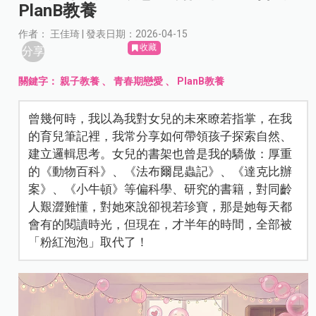
PlanB教養
作者： 王佳琦 | 發表日期：2026-04-15
收藏
分享
關鍵字：
親子教養
、
青春期戀愛
、
PlanB教養
曾幾何時，我以為我對女兒的未來瞭若指掌，在我
的育兒筆記裡，我常分享如何帶領孩子探索自然、
建立邏輯思考。女兒的書架也曾是我的驕傲：厚重
的《動物百科》、《法布爾昆蟲記》、《達克比辦
案》、《小牛頓》等偏科學、研究的書籍，對同齡
人艱澀難懂，對她來說卻視若珍寶，那是她每天都
會有的閱讀時光，但現在，才半年的時間，全部被
「粉紅泡泡」取代了！