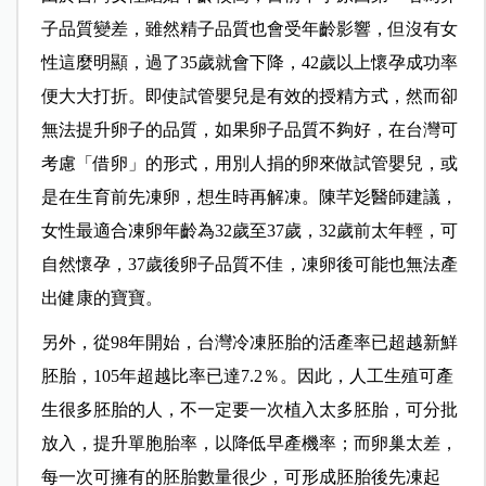
子品質變差，雖然精子品質也會受年齡影響，但沒有女
性這麼明顯，過了35歲就會下降，42歲以上懷孕成功率
便大大打折。即使試管嬰兒是有效的授精方式，然而卻
無法提升卵子的品質，如果卵子品質不夠好，在台灣可
考慮「借卵」的形式，用別人捐的卵來做試管嬰兒，或
是在生育前先凍卵，想生時再解凍。陳芊彣醫師建議，
女性最適合凍卵年齡為32歲至37歲，32歲前太年輕，可
自然懷孕，37歲後卵子品質不佳，凍卵後可能也無法產
出健康的寶寶。
另外，從98年開始，台灣冷凍胚胎的活產率已超越新鮮
胚胎，105年超越比率已達7.2％。因此，人工生殖可產
生很多胚胎的人，不一定要一次植入太多胚胎，可分批
放入，提升單胞胎率，以降低早產機率；而卵巢太差，
每一次可擁有的胚胎數量很少，可形成胚胎後先凍起