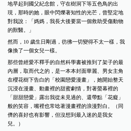
地早起到國父紀念館，守在樹洞下等五色鳥的出
現，那時的她，眼中閃爍著知性的光芒，曾堅定地
對我說：「媽媽，我長大後要當一個救助受傷動物
的獸醫。」
然而，10 歲生日剛過，彷彿一切變得不太一樣，我
像換了一個女兒一樣。
那些曾經愛不釋手的自然科學書被推到了架子的最
內層，取而代之的，是一本本封面華麗、男女主角
在櫻花樹下告白的「校園戀愛漫畫」，她開始整天
沉浸在漫畫、動畫裡的甜蜜劇情，對著螢幕裡的
「甜甜戀愛」露出我從未見過的、還帶點「花癡」
般的笑容，嘴裡也常唸著漫畫裡的浪漫對白。（同
儕的喜好也有影響，但沒想到最入迷的是我女
兒。）