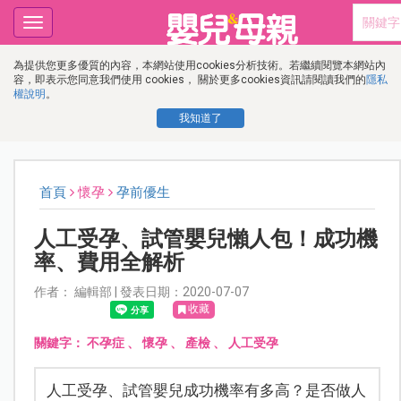
Toggle
navigation
為提供您更多優質的內容，本網站使用cookies分析技術。若繼續閱覽本網站內
容，即表示您同意我們使用 cookies， 關於更多cookies資訊請閱讀我們的
隱私
權說明
。
我知道了
首頁
懷孕
孕前優生
人工受孕、試管嬰兒懶人包！成功機
率、費用全解析
作者： 編輯部 | 發表日期：2020-07-07
收藏
關鍵字：
不孕症
、
懷孕
、
產檢
、
人工受孕
人工受孕、試管嬰兒成功機率有多高？是否做人