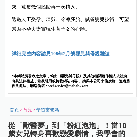
來，蒐集幾個胚胎再一次植入。
透過人工受孕、凍卵、冷凍胚胎、試管嬰兒技術，可望
幫助不孕夫妻實現生育子女的心願。
詳細完整內容請見108年2月號嬰兒與母親雜誌
*本網站所發表之文章，均由《嬰兒與母親》及其他相關著作權人依法擁
有其法律權益，若欲引用或轉載網站內容， 請與本公司來信接洽，違者將
依法處理。聯絡信箱：
webservice@mababy.com
首頁
育兒
學習當爸媽
從「獸醫夢」到「粉紅泡泡」！當10
歲女兒轉身喜歡戀愛劇情，我學會的