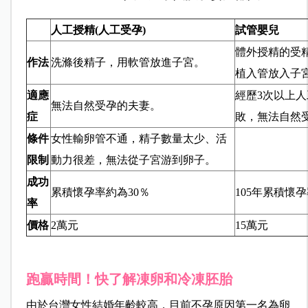
人工授精(人工受孕)
試管嬰兒
體外授精的受
作法
洗滌後精子，用軟管放進子宮。
植入管放入子
適應
經歷3次以上
無法自然受孕的夫妻。
症
敗，無法自然
條件
女性輸卵管不通，精子數量太少、活
限制
動力很差，無法從子宮游到卵子。
成功
累積懷孕率約為30％
105
年累積懷孕率
率
價格
2
萬元
15
萬元
跑贏時間！快了解凍卵和冷凍胚胎
由於台灣女性結婚年齡較高，目前不孕原因第一名為卵