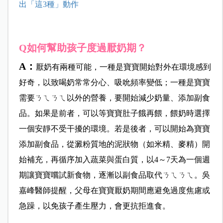
出「這3種」動作
Q如何幫助孩子度過厭奶期？
A：
厭奶有兩種可能，一種是寶寶開始對外在環境感到
好奇，以致喝奶常常分心、吸吮頻率變低；一種是寶寶
需要ㄋㄟㄋㄟ以外的營養，要開始減少奶量、添加副食
品。如果是前者，可以等寶寶肚子餓再餵，餵奶時選擇
一個安靜不受干擾的環境。若是後者，可以開始為寶寶
添加副食品，從澱粉質地的泥狀物（如米精、麥精）開
始補充，再循序加入蔬菜與蛋白質，以4～7天為一個週
期讓寶寶嚐試新食物，逐漸以副食品取代ㄋㄟㄋㄟ。吳
嘉峰醫師提醒，父母在寶寶厭奶期間應避免過度焦慮或
急躁，以免孩子產生壓力，會更抗拒進食。