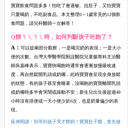
寶寶飲食問題多多！怕吃了會過敏、拉肚子，又怕寶寶
只愛喝奶，不吃副食品。本文整理0～1歲常見的12個飲
食問題，請兒科醫師一次解答！
Q餵ㄋㄟㄋㄟ時，如何判斷孩子吃飽了？
A：
可以從兩部分觀察，一是喝完奶的表現；一是大小
便的次數。
台灣大學醫學院附設醫院兒童腸胃科主治醫
師吳嘉峰表示，寶寶快喝飽時通常會逐漸放慢吸吮速
度，再自然鬆開乳頭或奶嘴，此時寶寶會呈現全身放鬆
的狀態，有的孩子甚至會睡著，沒喝飽的寶寶離開乳頭
或奶嘴時多半會哭鬧或躁動不安；新生兒出生後超過48
小時沒有排便或一天小便少於6次，也是奶量偏少的表
現。
延伸閱讀：別等到孩子哭才餵奶！寶寶肚子餓，會先做