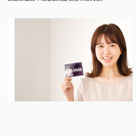
▲孕媽咪們一定要做母血唐氏症篩檢，確保孩子的健康。
孕媽咪「 5 要」健康守則