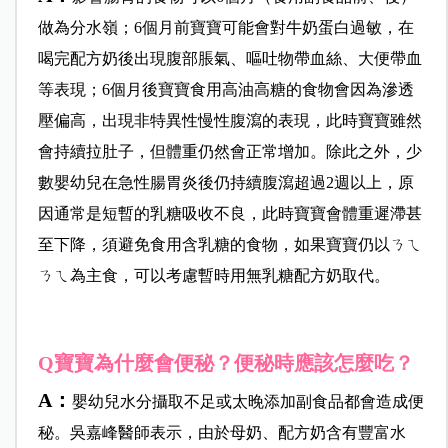
做為分水嶺；6個月前寶寶可能會對牛奶蛋白過敏，在
喝完配方奶後出現腹部脹氣、嘔吐物帶血絲、大便帶血
等表現；6個月後寶寶食用高油高糖的食物會因為滲透
壓偏高，出現非特異性慢性腹瀉的表現，此時寶寶雖然
會持續拉肚子，但體重仍然會正常增加。除此之外，少
數嬰幼兒在急性腸胃炎後仍持續腹瀉超過2週以上，原
因通常是短暫的乳糖吸收不良，此時寶寶會體重遲滯甚
至下降，須避免食用含乳糖的食物，如果寶寶仍以ㄋㄟ
ㄋㄟ為主食，可以考慮暫時用無乳糖配方奶取代。
Q寶寶為什麼會便秘？便秘時應該怎麼吃？
A：
嬰幼兒水分攝取不足或太晚添加副食品都會造成便
秘。吳嘉峰醫師表示，由於母奶、配方奶含有豐富水