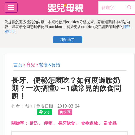
Toggle
navigation
為提供您更多優質的內容，本網站使用cookies分析技術。若繼續閱覽本網站內
容，即表示您同意我們使用 cookies， 關於更多cookies資訊請閱讀我們的
隱私
權說明
。
我知道了
首頁
育兒
營養&食譜
長牙、便秘怎麼吃？如何度過厭奶
期？一次搞懂0～1歲常見的飲食問
題！
作者： 戴筠 | 發表日期：2019-03-04
收藏
關鍵字：
厭奶
、
便秘
、
長牙飲食
、
食物過敏
、
副食品