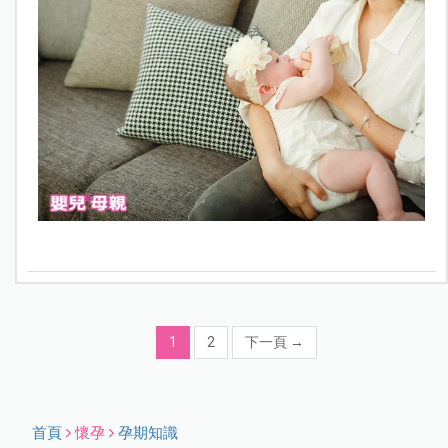
1
2
下一頁
→
首頁
懷孕
孕期知識