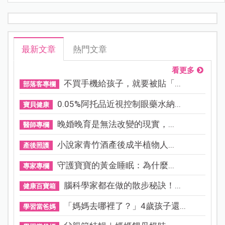
最新文章
熱門文章
看更多
不買手機給孩子，就要被貼「...
部落客專欄
0.05%阿托品近視控制眼藥水納...
寶貝健康
晚婚晚育是無法改變的現實，...
醫師專欄
小說家青竹酒產後成半植物人...
產後照護
守護寶寶的黃金睡眠：為什麼...
專家專欄
腦科學家都在做的散步秘訣！...
健康百寶箱
「媽媽去哪裡了？」4歲孩子還...
學習當爸媽