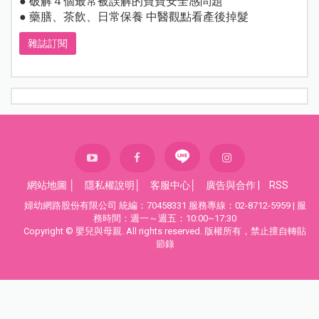
● 破解４個最常被誤解的寶寶安全感問題
● 藥膳、茶飲、日常保養 中醫觀點看產後掉髮
雜誌訂閱
網站地圖
│
隱私權說明
│
客服中心
│
廣告與合作
|
RSS
婦幼網路股份有限公司 統編：70458331 服務專線：02-8712-5959 | 服
務時間：週一～週五：10:00~17:30
Copyright © 嬰兒與母親. All rights reserved. 版權所有，禁止擅自轉貼
節錄