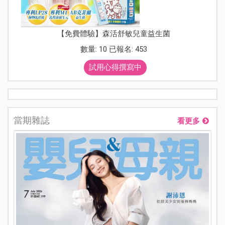
【免費體驗】森活舒敏兒童益生菌
數量: 10 已報名: 453
試用心得撰寫中
當期雜誌
看更多