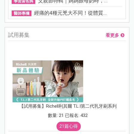
父親節特輯｜媽媽餵母奶時，...
學習當爸媽
經痛的4種元兇大不同！從體質...
醫師專欄
試用募集
看更多
【試用募集】Richell利其爾 T.L.I第二代乳牙刷系列
數量: 21 已報名: 432
21篇心得