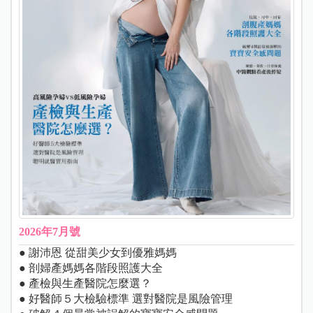
2026年7月號
● 謝沛恩 從甜美少女到優雅媽媽
● 剖婦產媽媽各階段照護大全
● 產檢與生產醫院怎麼選？
● 好醫師５大檢驗標準 選對醫院是風險管理