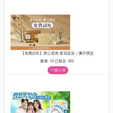
【免費試吃】實心蛋捲 窗花綻放｜彌月禮盒
數量: 10 已報名: 502
11篇心得