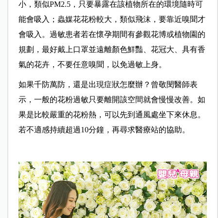
小，類似PM2.5，只要暴露在該植物所在的環境隨時可
能會吸入；蟲媒花花粉較大，類似飛沫，要靠近嗅聞才
會吸入。過敏患者若在懷孕期間有參觀花博或植物園的
規劃，最好戴上口罩並遠離顏色鮮豔、花冠大、具有香
氣的花卉，不要任意嗅聞，以免過敏上身。
如果千防萬防，還是出現症狀怎麼辦？曾敬閔醫師表
示，一般的花粉過敏只要離開該空間就會慢慢改善。如
果是比較嚴重的花粉熱，可以先到通風處坐下來休息。
若不適感持續超過10分鐘，再尋求醫療站的協助。