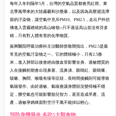
每年入冬到隔年5月，台灣的空氣品質都會亮紅燈。東
北季風帶來的大陸霧霾和沙塵暴，以及因為高壓迴流滯
留的汙染物，讓空氣中充斥PM10、PM2.5，走出戶外彷
彿進入雲霧繚繞的高山峻嶺─只不過這高山並沒有芬多
精，只有對人體有害的化學物質。
振興醫院呼吸治療科主治醫師曾敬閔指出，PM2.5是最
常見的空氣汙染物之一。它的體積極小，只有2.5微
米，進入肺部以後會經由微血管影響全身。過敏體質的
人在接觸初期會出現鼻塞、流鼻涕、眼睛紅、眼睛癢、
咳嗽、胸悶、喉嚨有痰等症狀，長時間接觸則可能導致
氣喘發作。由於過敏、氣喘會讓身體狀況變得極不穩
定，髒空氣也可能影響胎兒智力，甚至造成早產、流
產，過敏孕媽咪面對空汙千萬不能掉以輕心。
預防身體發炎 多吃5大類食物