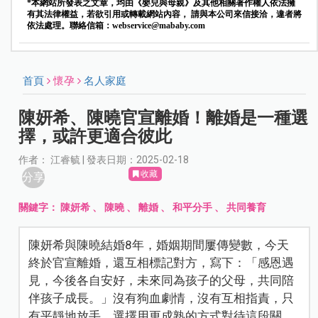
*本網站所發表之文章，均由《嬰兒與母親》及其他相關著作權人依法擁
有其法律權益，若欲引用或轉載網站內容， 請與本公司來信接洽，違者將
依法處理。聯絡信箱：
webservice@mababy.com
首頁
懷孕
名人家庭
陳妍希、陳曉官宣離婚！離婚是一種選
擇，或許更適合彼此
作者： 江睿毓 | 發表日期：2025-02-18
收藏
分享
關鍵字：
陳妍希
、
陳曉
、
離婚
、
和平分手
、
共同養育
陳妍希與陳曉結婚8年，婚姻期間屢傳變數，今天
終於官宣離婚，還互相標記對方，寫下：「感恩遇
見，今後各自安好，未來同為孩子的父母，共同陪
伴孩子成長。」沒有狗血劇情，沒有互相指責，只
有平靜地放手，選擇用更成熟的方式對待這段關