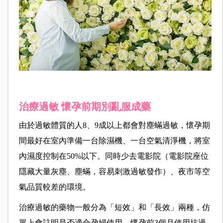
治療過敏 懷孕前期別亂服成藥
由於過敏體質的人8、9成以上都會對塵蟎過敏，懷孕期
間最好在室內準備一台除濕機、一台空氣清淨機，將室
內濕度控制在50%以下。同時少去電影院（電影院座位
隱藏大量灰塵、塵蟎，容易刺激過敏發作）、夜市等空
氣品質較差的環境。
治療過敏的藥物一般分為「短效」和「長效」兩種，仿
單上會註明是否適合孕婦使用。懷孕前3個月使用抗過