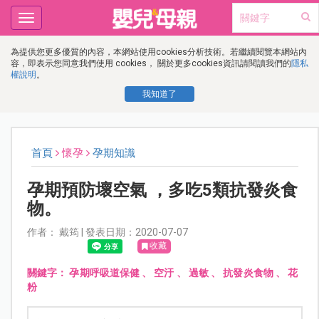
Toggle
navigation
為提供您更多優質的內容，本網站使用cookies分析技術。若繼續閱覽本網站內
容，即表示您同意我們使用 cookies， 關於更多cookies資訊請閱讀我們的
隱私
權說明
。
我知道了
首頁
懷孕
孕期知識
孕期預防壞空氣 ，多吃5類抗發炎食
物。
作者： 戴筠 | 發表日期：2020-07-07
收藏
關鍵字：
孕期呼吸道保健
、
空汙
、
過敏
、
抗發炎食物
、
花
粉