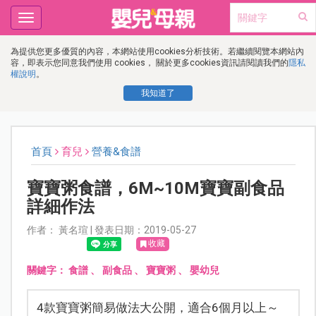
Toggle
navigation
為提供您更多優質的內容，本網站使用cookies分析技術。若繼續閱覽本網站內
容，即表示您同意我們使用 cookies， 關於更多cookies資訊請閱讀我們的
隱私
權說明
。
我知道了
首頁
育兒
營養&食譜
寶寶粥食譜，6M~10M寶寶副食品
詳細作法
作者： 黃名瑄 | 發表日期：2019-05-27
收藏
關鍵字：
食譜
、
副食品
、
寶寶粥
、
嬰幼兒
4款寶寶粥簡易做法大公開，適合6個月以上～