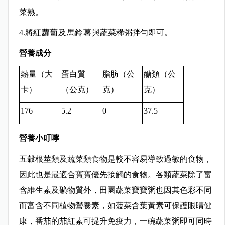
菜熟。
4.將
紅蘿蔔及馬鈴薯
與蔬菜稀粥拌勻即可。
營養成分
熱量（大
蛋白質
脂肪（公
醣類（公
卡）
（公克）
克）
克）
176
5.2
0
37.5
營養小叮嚀
五穀根莖類及蔬菜類食物是較不容易導致過敏的食物，
因此也是最適合寶寶優先接觸的食物。各類蔬菜除了富
含維生素及礦物質外，田園蔬菜寶寶粥也因其色彩不同
而富含不同植物營養素，如菠菜含葉黃素可保護眼睛健
康，番茄的茄紅素可提升免疫力，一碗蔬菜粥即可同時