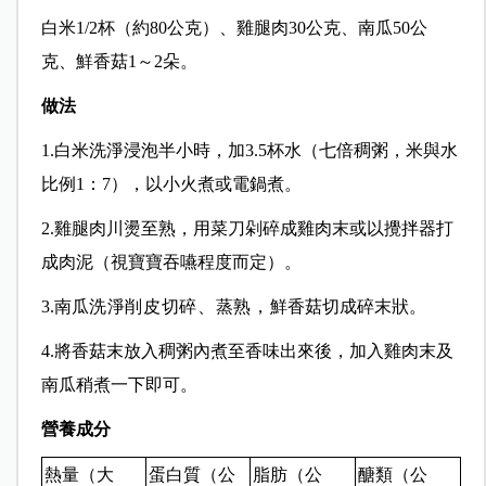
白米1/2杯（約80公克）、雞腿肉30公克、南瓜50公
克、鮮香菇1～2朵。
做法
1.白米洗淨浸泡半小時，加3.5杯水（七倍稠粥，米與水
比例1：7），以小火煮或電鍋煮。
2.雞腿肉川燙至熟，用菜刀剁碎成雞肉末或以攪拌器打
成肉泥（視寶寶吞嚥程度而定）。
3.南瓜
洗淨削皮切碎、蒸熟，鮮
香菇切成碎末狀。
4.將
香菇末放入稠粥內煮至香味出來後，加入雞肉末及
南瓜稍煮一下即可。
營養成分
熱量（大
蛋白質（公
脂肪（公
醣類（公