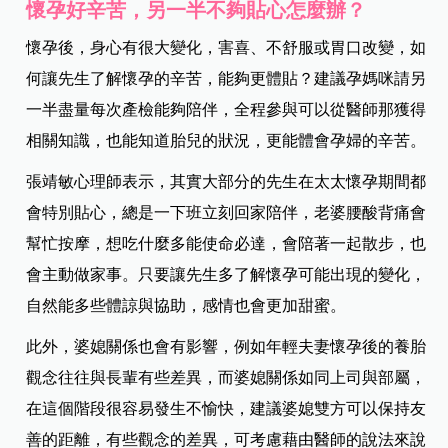
懷孕好辛苦，另一半不夠貼心怎麼辦？
懷孕後，身心有很大變化，害喜、不舒服或胃口改變，如
何讓先生了解懷孕的辛苦，能夠更體貼？建議孕媽咪請另
一半盡量每次產檢能夠陪伴，全程參與可以從醫師那獲得
相關知識，也能知道胎兒的狀況，更能體會孕婦的辛苦。
張靖敏心理師表示，
其實大部分的先生在太太懷孕期間都
會特別貼心，總是一下班立刻回家陪伴，老婆腰酸背痛會
幫忙按摩，想吃什麼多能使命必達，會陪著一起散步，也
會主動做家事。只要讓先生多了解懷孕可能出現的變化，
自然能多些體諒與協助，感情也會更加甜蜜。
此外，婆媳關係也會有影響，例如年輕夫妻懷孕後的養胎
觀念往往與長輩有些差異，而婆媳關係如同上司與部屬，
在這個階段很容易發生不愉快，建議婆媳雙方可以保持友
善的距離，有些觀念的差異，可考慮藉由醫師的說法來說