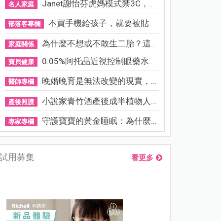
Janet謝怡芬虎媽模式禁3C，看...
名人家庭
不買手機給孩子，就要被貼「...
部落客專欄
為什麼不想或不敢生二胎？這8...
家庭關係
0.05%阿托品近視控制眼藥水納...
寶貝健康
晚婚晚育是無法改變的現實，...
醫師專欄
小說家青竹酒產後成半植物人...
產後照護
守護寶寶的黃金睡眠：為什麼...
專家專欄
試用募集
看更多