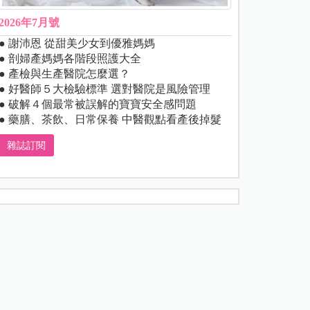
2026年7月號
● 謝沛恩 從甜美少女到優雅媽媽
● 剖婦產媽媽各階段照護大全
● 產檢與生產醫院怎麼選？
● 好醫師５大檢驗標準 選對醫院是風險管理
● 破解４個最常被誤解的寶寶安全感問題
● 藥膳、茶飲、日常保養 中醫觀點看產後掉髮
雜誌訂閱