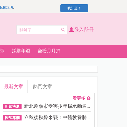
私權說明
。
我知道了
登入|註冊
師
採購年鑑
寵粉月月抽
最新文章
熱門文章
看更多
新北割頸案受害少年楊承勳名...
新知快遞
立秋後秋燥來襲！中醫教養肺...
醫師專欄