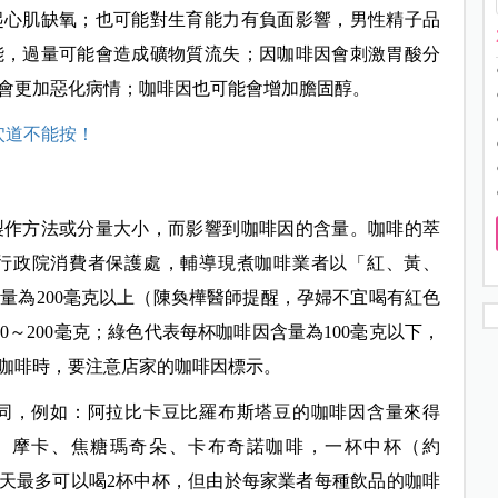
起心肌缺氧；也可能對生育能力有負面影響，男性精子品
能，過量可能會造成礦物質流失；因咖啡因會刺激胃酸分
會更加惡化病情；咖啡因也可能會增加膽固醇。
穴道不能按！
製作方法或分量大小，而影響到咖啡因的含量。咖啡的萃
行政院消費者保護處，輔導現煮咖啡業者以「紅、黃、
為200毫克以上（
陳奐樺
醫師提醒，孕婦不宜喝有紅色
～200毫克；綠色代表每杯咖啡因含量為100毫克以下，
咖啡時，要注意店家的咖啡因標示。
同，例如：阿拉比卡豆比羅布斯塔豆的咖啡因含量來得
、摩卡、焦糖瑪奇朵、卡布奇諾咖啡，一杯中杯（約
，一天最多可以喝2杯中杯，但由於每家業者每種飲品的咖啡