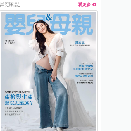
當期雜誌
看更多