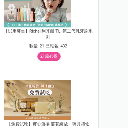
【試用募集】Richell利其爾 T.L.I第二代乳牙刷系
列
數量: 21 已報名: 432
21篇心得
【免費試吃】實心蛋捲 窗花綻放｜彌月禮盒