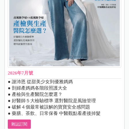
2026年7月號
● 謝沛恩 從甜美少女到優雅媽媽
● 剖婦產媽媽各階段照護大全
● 產檢與生產醫院怎麼選？
● 好醫師５大檢驗標準 選對醫院是風險管理
● 破解４個最常被誤解的寶寶安全感問題
● 藥膳、茶飲、日常保養 中醫觀點看產後掉髮
雜誌訂閱