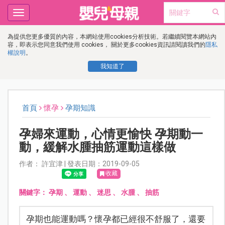
Toggle
navigation
為提供您更多優質的內容，本網站使用cookies分析技術。若繼續閱覽本網站內
容，即表示您同意我們使用 cookies， 關於更多cookies資訊請閱讀我們的
隱私
權說明
。
我知道了
首頁
懷孕
孕期知識
孕婦來運動，心情更愉快 孕期動一
動，緩解水腫抽筋運動這樣做
作者： 許宜津 | 發表日期：2019-09-05
收藏
關鍵字：
孕期
、
運動
、
迷思
、
水腫
、
抽筋
孕期也能運動嗎？懷孕都已經很不舒服了，還要