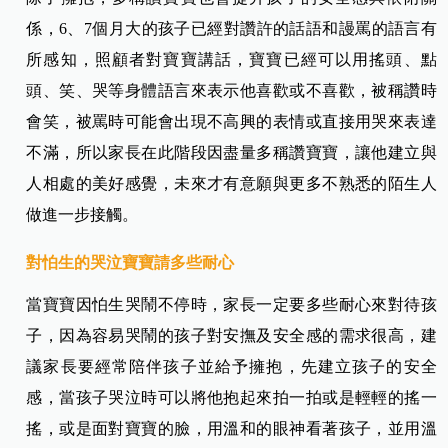
係，6、7個月大的孩子已經對讚許的話語和謾罵的語言有
所感知，照顧者對寶寶講話，寶寶已經可以用搖頭、點
頭、笑、哭等身體語言來表示他喜歡或不喜歡，被稱讚時
會笑，被罵時可能會出現不高興的表情或直接用哭來表達
不滿，所以家長在此階段因盡量多稱讚寶寶，讓他建立與
人相處的美好感覺，未來才有意願與更多不熟悉的陌生人
做進一步接觸。
對怕生的哭泣寶寶請多些耐心
當寶寶因怕生哭鬧不停時，家長一定要多些耐心來對待孩
子，因為容易哭鬧的孩子對安撫及安全感的需求很高，建
議家長要經常陪伴孩子並給予擁抱，先建立孩子的安全
感，當孩子哭泣時可以將他抱起來拍一拍或是輕輕的搖一
搖，或是面對寶寶的臉，用溫和的眼神看著孩子，並用溫