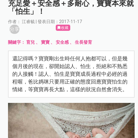
充足愛＋安全感＋多耐心，寶寶本來就
「怕生」！
作者： 江睿毓 | 發表日期：2017-11-17
收藏
分享
關鍵字：
育兒
、
寶寶
、
安全感
、
生長發育
還記得嗎？寶寶剛出生時任何人抱都可以，但是幾
個月後的現在，卻開始認人、怕生，拒絕和不熟悉
的人接觸！認人、怕生是寶寶成長過程中必經的過
程喔，爸比媽咪只要用正確的態度回應寶寶怕生的
情緒，等寶寶再長大點，這樣的狀況自然會消失。