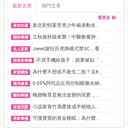
最新文章
熱門文章
看更多
新北割頸案受害少年楊承勳名...
新知快遞
立秋後秋燥來襲！中醫教養肺...
醫師專欄
Janet謝怡芬虎媽模式禁3C，看...
名人家庭
不買手機給孩子，就要被貼「...
部落客專欄
為什麼不想或不敢生二胎？這8...
家庭關係
0.05%阿托品近視控制眼藥水納...
寶貝健康
晚婚晚育是無法改變的現實，...
醫師專欄
小說家青竹酒產後成半植物人...
產後照護
守護寶寶的黃金睡眠：為什麼...
專家專欄