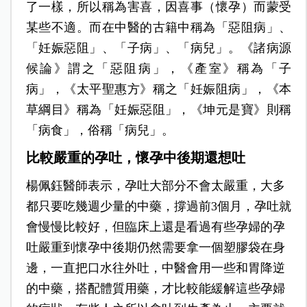
了一樣，所以稱為害喜，因喜事（懷孕）而蒙受
某些不適。而在中醫的古籍中稱為「惡阻病」、
「妊娠惡阻」、「子病」、「病兒」。《諸病源
候論》謂之「惡阻病」，《產室》稱為「子
病」，《太平聖惠方》稱之「妊娠阻病」，《本
草綱目》稱為「妊娠惡阻」，《坤元是寶》則稱
「病食」，俗稱「病兒」。
比較嚴重的孕吐，懷孕中後期還想吐
楊佩鈺醫師表示，孕吐大部分不會太嚴重，大多
都只要吃幾週少量的中藥，撐過前3個月，孕吐就
會慢慢比較好，但臨床上還是看過有些孕婦的孕
吐嚴重到懷孕中後期仍然需要拿一個塑膠袋在身
邊，一直把口水往外吐，中醫會用一些和胃降逆
的中藥，搭配體質用藥，才比較能緩解這些孕婦