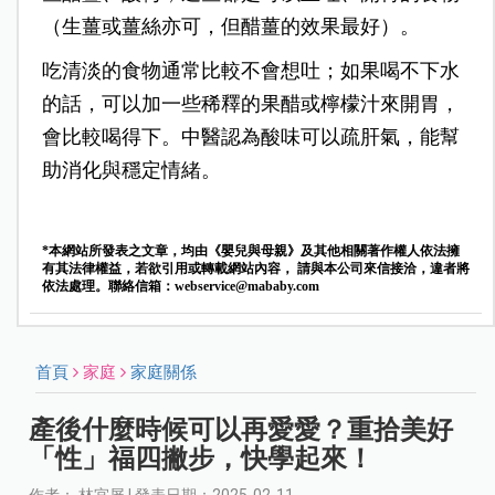
（生薑或薑絲亦可，但醋薑的效果最好）。
吃清淡的食物通常比較不會想吐；如果喝不下水
的話，可以加一些稀釋的果醋或檸檬汁來開胃，
會比較喝得下。中醫認為酸味可以疏肝氣，能幫
助消化與穩定情緒。
*本網站所發表之文章，均由《嬰兒與母親》及其他相關著作權人依法擁
有其法律權益，若欲引用或轉載網站內容， 請與本公司來信接洽，違者將
依法處理。聯絡信箱：
webservice@mababy.com
首頁
家庭
家庭關係
產後什麼時候可以再愛愛？重拾美好
「性」福四撇步，快學起來！