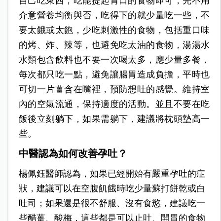
自己吃東西，吃能提起胃口的食物即可，先不用
介意營養均衡與否，吃得下的就少量吃一些，不
要太餓或太飽，少吃刺激性的食物，包括重口味
的烤、炸、辣等，也避免吃太油的食物，湯湯水
水類包含飲料也不要一次喝太多，應少量多餐，
每次都只吃一點，避免讓腸胃造成負擔，平時也
可切一片薑含在嘴裡，預防想吐的感覺。維持室
內的空氣流通，保持適度的活動。並且不要在吃
飯後立刻躺下，如果需躺下，建議將枕頭墊高一
些。
中醫認為如何改善孕吐？
楊佩鈺醫師認為，如果已經開始有嚴重孕吐的症
狀，建議可以在空腹飢餓時吃少量蘇打餅乾或白
吐司；如果還是很不舒服、沒有食慾，建議吃一
些醋薑、酸梅，這些都是可以止吐、開胃的食物