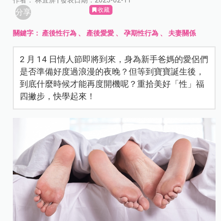
作者： 林宜屏 | 發表日期：2025-02-11
收藏
分享
關鍵字：
產後性行為
、
產後愛愛
、
孕期性行為
、
夫妻關係
2 月 14 日情人節即將到來，身為新手爸媽的愛侶們
是否準備好度過浪漫的夜晚？但等到寶寶誕生後，
到底什麼時候才能再度開機呢？重拾美好「性」福
四撇步，快學起來！