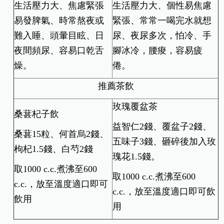
生活壓力大、焦慮緊張
生活壓力大、個性易焦慮
易發脾氣、時常熬夜或
緊張、常常一喝完水就想
難入睡、頭暈目眩、日
尿、夜尿多次，怕冷、手
夜間頻尿、容易口乾舌
腳冰冷，腰痠，容易疲
燥。
倦。
推薦茶飲
玫瑰覆盆茶
桑葚杞子飲
益智仁2錢、覆盆子2錢、
桑葚15粒、何首烏2錢、
五味子3錢、砸碎後加入玫
枸杞1.5錢、白芍2錢
瑰花1.5錢。
取1000 c.c.煮沸至600
取1000 c.c.煮沸至600
c.c.，放至溫度適口即可
c.c.，放至溫度適口即可飲
飲用
用