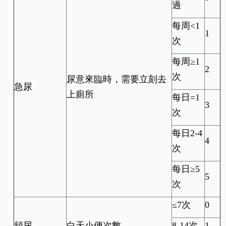
過
每周<1
1
次
每周≥1
2
次
尿意來臨時，需要立刻去
急尿
上廁所
每日=1
3
次
每日2-4
4
次
每日≥5
5
次
≤7次
0
頻尿
白天小便次數
8-14次
1