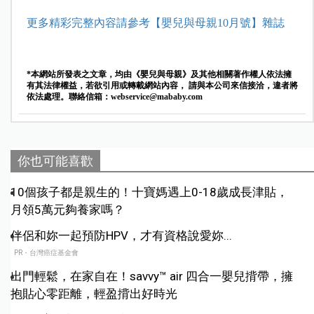
更多精彩完整內容請參考【嬰兒與母親10月號】雜誌
*本網站所發表之文章，均由《嬰兒與母親》及其他相關著作權人依法擁
有其法律權益，若欲引用或轉載網站內容， 請與本公司來信接洽，違者將
依法處理。聯絡信箱：
webservice@mababy.com
你也可能喜歡
10個孩子都是親生的！十寶媽遇上0-18歲成長津貼，
月領5萬元夠養家嗎？
伴侶和妳一起預防HPV，才有資格說愛妳...
PR・台灣癌症基金會
出門輕鬆，在家自在！savvy™ air 四合一嬰兒揹帶，擁
抱貼心零距離，輕盈揹出好時光