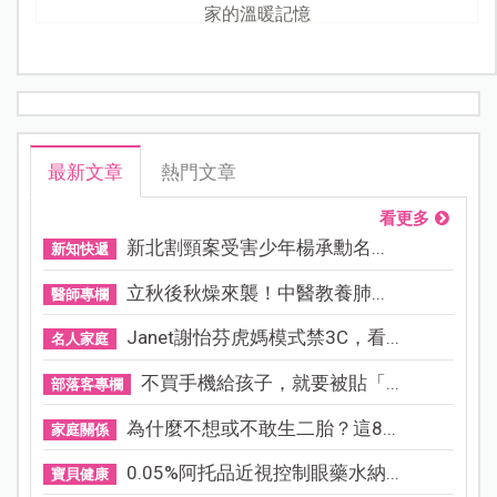
家的溫暖記憶
最新文章
熱門文章
看更多
新北割頸案受害少年楊承勳名...
新知快遞
立秋後秋燥來襲！中醫教養肺...
醫師專欄
Janet謝怡芬虎媽模式禁3C，看...
名人家庭
不買手機給孩子，就要被貼「...
部落客專欄
為什麼不想或不敢生二胎？這8...
家庭關係
0.05%阿托品近視控制眼藥水納...
寶貝健康