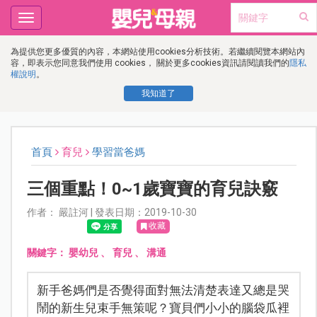
Toggle
navigation
為提供您更多優質的內容，本網站使用cookies分析技術。若繼續閱覽本網站內
容，即表示您同意我們使用 cookies， 關於更多cookies資訊請閱讀我們的
隱私
權說明
。
我知道了
首頁
育兒
學習當爸媽
三個重點！0~1歲寶寶的育兒訣竅
作者： 嚴註河 | 發表日期：2019-10-30
收藏
關鍵字：
嬰幼兒
、
育兒
、
溝通
新手爸媽們是否覺得面對無法清楚表達又總是哭
鬧的新生兒束手無策呢？寶貝們小小的腦袋瓜裡