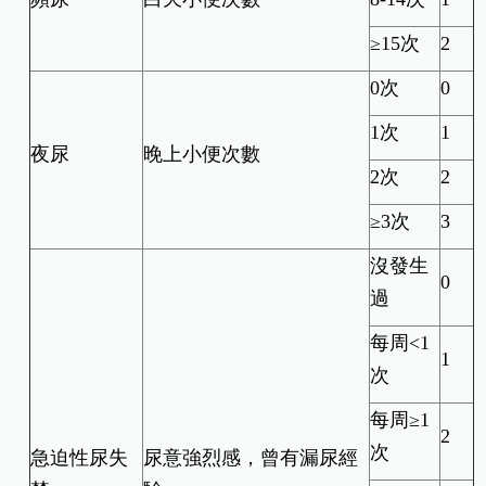
≥15次
2
0次
0
1次
1
夜尿
晚上小便次數
2次
2
≥3次
3
沒發生
0
過
每周<1
1
次
每周≥1
2
次
急迫性尿失
尿意強烈感，曾有漏尿經