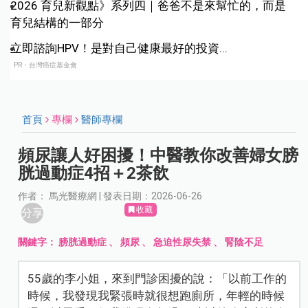
2026 育兒新觀點》系列四｜爸爸不是來幫忙的，而是
育兒結構的一部分
立即諮詢HPV！是對自己健康最好的投資...
PR・台灣癌症基金會
首頁
專欄
醫師專欄
頻尿讓人好困擾！中醫教你改善婦女膀
胱過動症4招＋2茶飲
作者： 馬光醫療網 | 發表日期：2026-06-26
收藏
分享
關鍵字：
膀胱過動症
、
頻尿
、
急迫性尿失禁
、
腎陰不足
55歲的李小姐，來到門診困擾的說：「以前工作的
時候，我發現我緊張時就很想跑廁所，年輕的時候