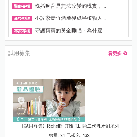
晚婚晚育是無法改變的現實，...
醫師專欄
小說家青竹酒產後成半植物人...
產後照護
守護寶寶的黃金睡眠：為什麼...
專家專欄
試用募集
看更多
【試用募集】Richell利其爾 T.L.I第二代乳牙刷系列
數量: 21 已報名: 432