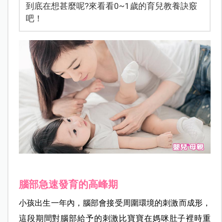
到底在想甚麼呢?來看看0~1歲的育兒教養訣竅
吧！
腦部急速發育的高峰期
小孩出生一年內，腦部會接受周圍環境的刺激而成形，
這段期間對腦部給予的刺激比寶寶在媽咪肚子裡時重