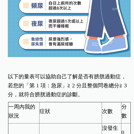
以下的量表可以協助自己了解是否有膀胱過動症，
若您的「第 1 項：急尿」≧ 2 分且整個問卷總分≧ 3
分，就符合膀胱過動症的診斷。
一周內我的
分
症狀
次數
狀況
數
沒發生
0