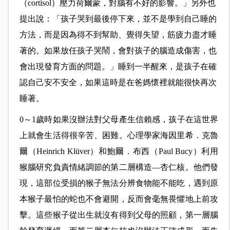
（cortisol）壓力荷爾蒙，對腦有不好的影響。」另外也
提出說：「孩子哭到最後停下來，並不是學到自己睡的
方法，而是因為得不到幫助、覺得失望，筋疲力盡才睡
著的。如果放任孩子哭鬧，會對孩子的腦造成傷害，也
會出現發育方面的問題。」睡到一半醒來，是孩子在確
認自己安不安全，如果這時是在爸媽懷裡就能很快再次
睡著。
0～1歲時如果沒辦法對父母產生信賴感，孩子在這世界
上就會生活得很辛苦、困難。心理學家海因里希．克魯
爾（Heinrich Klüver）和鮑爾．布西（Paul Bucy）利用
猴腦研究負責情緒調節的第二層構造—杏仁核。他們發
現，這部位受損的猴子無法分辨食物能不能吃，遇到原
本猴子最怕的蛇也不會避開，反而會毫無畏懼地上前攻
擊。這些猴子從出生就沒有得到父母的照顧，第一層腦