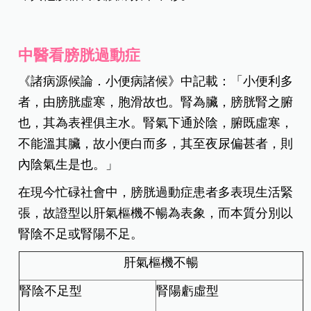
中醫看膀胱過動症
《諸病源候論．小便病諸候》中記載：「小便利多
者，由膀胱虛寒，胞滑故也。腎為臟，膀胱腎之腑
也，其為表裡俱主水。腎氣下通於陰，腑既虛寒，
不能溫其臟，故小便白而多，其至夜尿偏甚者，則
內陰氣生是也。」
在現今忙碌社會中，膀胱過動症患者多表現生活緊
張，故證型以肝氣樞機不暢為表象，而本質分別以
腎陰不足或腎陽不足。
肝氣樞機不暢
腎陰不足型
腎陽虧虛型