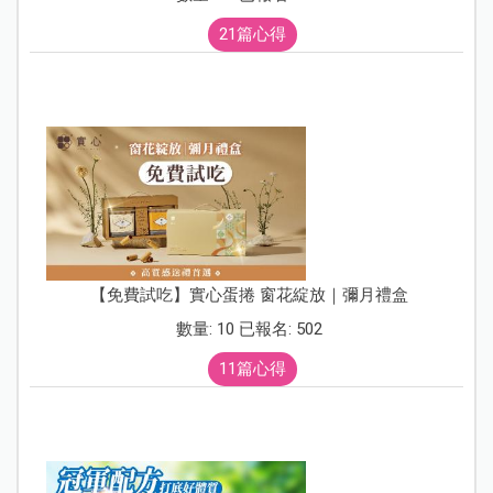
21篇心得
【免費試吃】實心蛋捲 窗花綻放｜彌月禮盒
數量: 10 已報名: 502
11篇心得