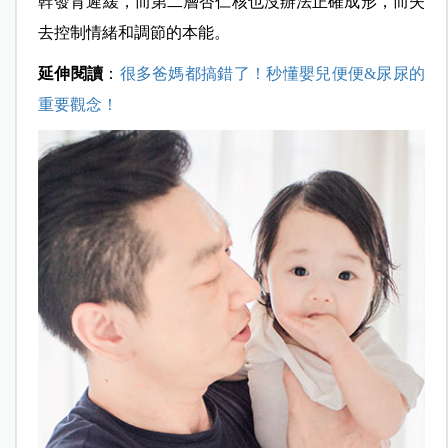
幹發育遲緩，而第二層杏仁核也沒辦法正確成形，而失
去控制情緒和調節的本能。
延伸閱讀
：
很多爸媽都搞錯了！秒懂嬰兒便便&尿尿的
重要觀念！