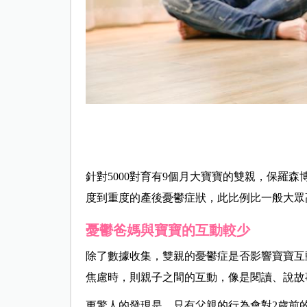
針對5000對育有9個月大寶寶的雙親，保羅森
度到重度的產後憂鬱症狀，此比例比一般大眾高
憂鬱爸媽與寶寶的互動較少
除了數據收集，雙親的憂鬱症是否影響寶寶互
焦慮時，則親子之間的互動，像是閱讀、說故
更驚人的發現是，只有父親的行為會對2歲前