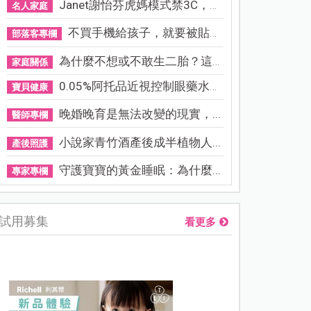
Janet謝怡芬虎媽模式禁3C，看...
名人家庭
不買手機給孩子，就要被貼「...
部落客專欄
為什麼不想或不敢生二胎？這8...
家庭關係
0.05%阿托品近視控制眼藥水納...
寶貝健康
晚婚晚育是無法改變的現實，...
醫師專欄
小說家青竹酒產後成半植物人...
產後照護
守護寶寶的黃金睡眠：為什麼...
專家專欄
試用募集
看更多