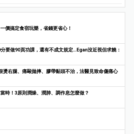
，一價搞定食宿玩樂，省錢更省心！
30分要做90頁功課，還有不成文規定…Egan沒近視但求饒：
狠燙右腿、痛毆拋摔、膠帶黏頭不治，法醫見致命傷痛心
當時！3原則潤燥、潤肺、調作息怎麼做？