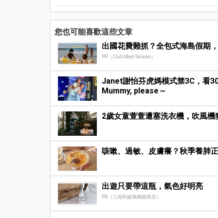
您也可能喜歡這些文章
出國花費難抓？全包式海島假期
PR（Club Med Taiwan）
Janet謝怡芬虎媽模式禁3C，看
Mummy, please～
2歲女童萱萱遭塞洗衣機，吹風機
咳嗽、過敏、皮膚癢？秋季養肺正
出遊只要帶這瓶，氣色好明亮
PR（三得利健康網路商店）