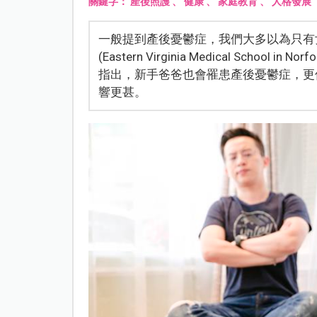
關鍵字：
產後照護
、
健康
、
家庭教育
、
人格發展
一般提到產後憂鬱症，我們大多以為只有
(Eastern Virginia Medical School in
指出，新手爸爸也會罹患產後憂鬱症，更
響更甚。