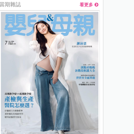
當期雜誌
看更多