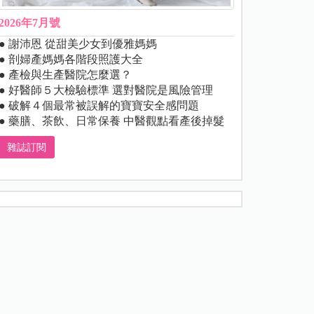
2026年7月號
● 謝沛恩 從甜美少女到優雅媽媽
● 剖婦產媽媽各階段照護大全
● 產檢與生產醫院怎麼選？
● 好醫師５大檢驗標準 選對醫院是風險管理
● 破解４個最常被誤解的寶寶安全感問題
● 藥膳、茶飲、日常保養 中醫觀點看產後掉髮
雜誌訂閱