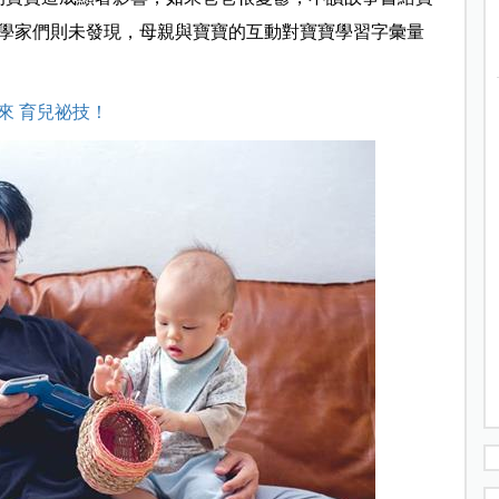
學家們則未發現，母親與寶寶的互動對寶寶學習字彙量
來 育兒祕技！