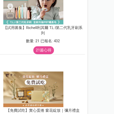
【試用募集】Richell利其爾 T.L.I第二代乳牙刷系
列
數量: 21 已報名: 432
21篇心得
【免費試吃】實心蛋捲 窗花綻放｜彌月禮盒