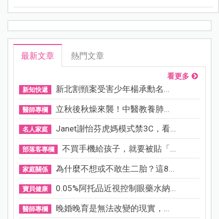
一同來看看吧！
最新文章
熱門文章
看更多
新北割頸案受害少年楊承勳名...
新知快遞
立秋後秋燥來襲！中醫教養肺...
醫師專欄
Janet謝怡芬虎媽模式禁3C，看...
名人家庭
不買手機給孩子，就要被貼「...
部落客專欄
為什麼不想或不敢生二胎？這8...
家庭關係
0.05%阿托品近視控制眼藥水納...
寶貝健康
晚婚晚育是無法改變的現實，...
醫師專欄