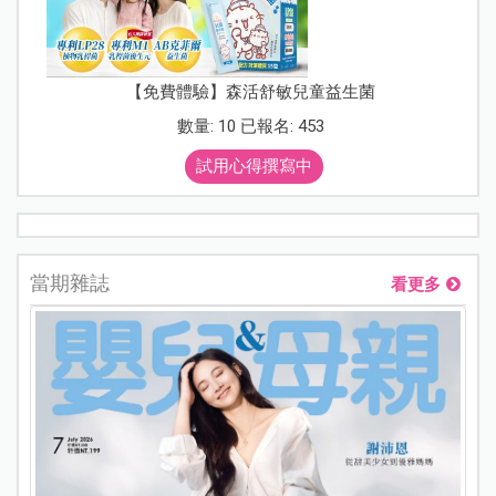
【免費體驗】森活舒敏兒童益生菌
數量: 10 已報名: 453
試用心得撰寫中
當期雜誌
看更多