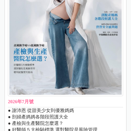
2026年7月號
● 謝沛恩 從甜美少女到優雅媽媽
● 剖婦產媽媽各階段照護大全
● 產檢與生產醫院怎麼選？
● 好醫師５大檢驗標準 選對醫院是風險管理