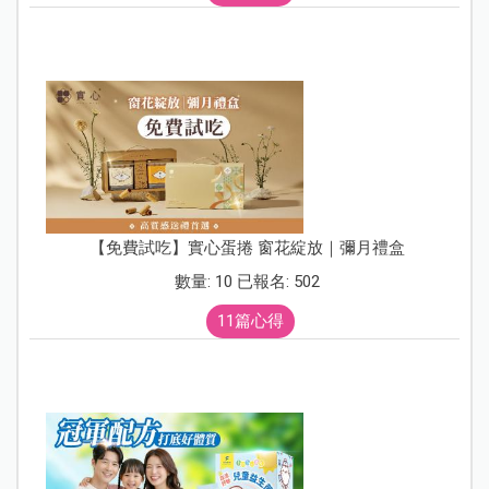
【免費試吃】實心蛋捲 窗花綻放｜彌月禮盒
數量: 10 已報名: 502
11篇心得