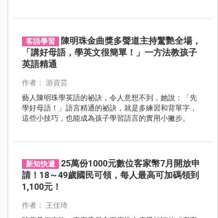
陳明珠金曲獎多聲道主持驚艷全場，
客語學習
「講好母語，學英文很簡單！」一方法教孩子
英語精通
作者： 游資芸
藝人陳明珠學英語的祕訣，令人意想不到，她說：「先
學好母語！」語言精通的祕訣，就是多練習和背單字，
這些小技巧，也能成為孩子學習語言的實用小撇步。
25萬份1000元數位客家幣7月開放申
新知快遞
請！18～49歲國民可領，每人最高可加碼領到
1,100元！
作者： 王佳琦