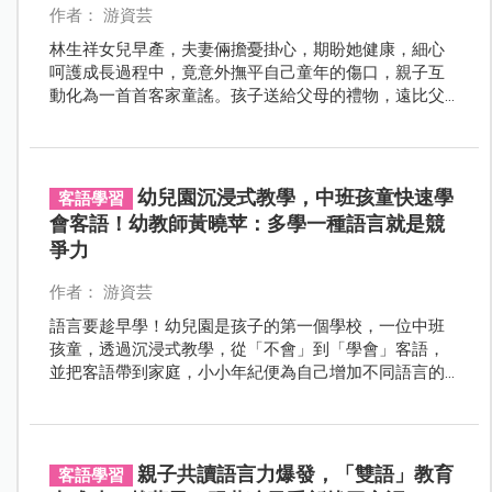
作者： 游資芸
林生祥女兒早產，夫妻倆擔憂掛心，期盼她健康，細心
呵護成長過程中，竟意外撫平自己童年的傷口，親子互
動化為一首首客家童謠。孩子送給父母的禮物，遠比父
母付出更多，林生祥感慨：「女兒讓我再過一次童
年。」
幼兒園沉浸式教學，中班孩童快速學
客語學習
會客語！幼教師黃曉苹：多學一種語言就是競
爭力
作者： 游資芸
語言要趁早學！幼兒園是孩子的第一個學校，一位中班
孩童，透過沉浸式教學，從「不會」到「學會」客語，
並把客語帶到家庭，小小年紀便為自己增加不同語言的
溝通渠道，也為未來增添競爭力。
親子共讀語言力爆發，「雙語」教育
客語學習