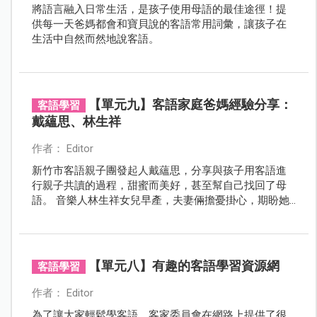
將語言融入日常生活，是孩子使用母語的最佳途徑！提
供每一天爸媽都會和寶貝說的客語常用詞彙，讓孩子在
生活中自然而然地說客語。
【單元九】客語家庭爸媽經驗分享：
客語學習
戴蘊思、林生祥
作者： Editor
新竹市客語親子團發起人戴蘊思，分享與孩子用客語進
行親子共讀的過程，甜蜜而美好，甚至幫自己找回了母
語。 音樂人林生祥女兒早產，夫妻倆擔憂掛心，期盼她
健康，細心呵護成長過程中，竟意外撫平自己童年的傷
口，親子互動化為一首首客家童謠。
【單元八】有趣的客語學習資源網
客語學習
作者： Editor
為了讓大家輕鬆學客語，客家委員會在網路上提供了很