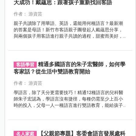
大成功！戴蘊思：跟著孩子重新找回客語
作者： 游資芸
親子共讀除了用華語、英語，還能用何種語言？最新潮
的答案是母語！新竹市客語親子團發起人戴蘊思分享，
與兩個孩子用客語進行親子共讀的過程，甜蜜而美好，
甚至幫自己找回了母語。
精通多國語言的朱子宏醫師，如何學
客語學習
客家話？從生活中雙語教育開始
作者： 游資芸
學語言，除了天分更需要技巧！精通12種語言的兒科醫
師朱子宏認為，學語言沒有捷徑，每種仍需至少上百小
時的投入，父母一人一種語言進行雙語教育，能給孩子
輕鬆有效又記憶持久的沉浸式學習！
【父親節專題】客委會語言發展處科
名人家庭