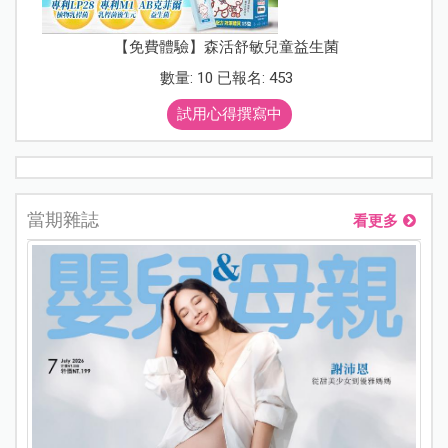
【免費體驗】森活舒敏兒童益生菌
數量: 10 已報名: 453
試用心得撰寫中
當期雜誌
看更多