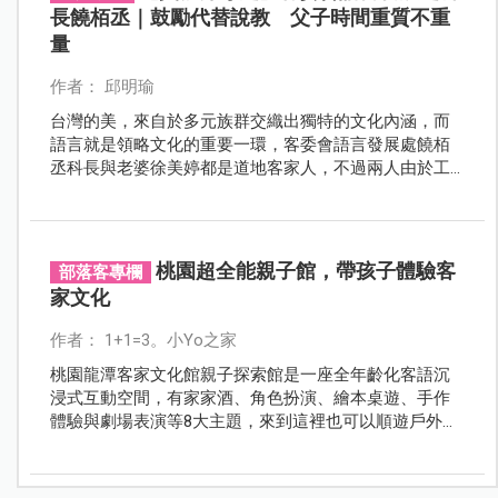
長饒栢丞｜鼓勵代替說教 父子時間重質不重
量
作者： 邱明瑜
台灣的美，來自於多元族群交織出獨特的文化內涵，而
語言就是領略文化的重要一環，客委會語言發展處饒栢
丞科長與老婆徐美婷都是道地客家人，不過兩人由於工
作生活都在台北，為了讓小孩可以從小接觸母語，兩夫
妻用心營造了許多語言使用的機會，讓七歲的兒子自然
的講出一口流利的客語。
桃園超全能親子館，帶孩子體驗客
部落客專欄
家文化
作者： 1+1=3。小Yo之家
桃園龍潭客家文化館親子探索館是一座全年齡化客語沉
浸式互動空間，有家家酒、角色扮演、繪本桌遊、手作
體驗與劇場表演等8大主題，來到這裡也可以順遊戶外景
點兒童遊戲場，桐花季賞桐花。