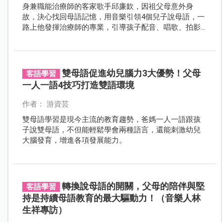
身兼職能治療師的客家歌手邱廉欽，因祖父母意外身
故，決心找回母語記憶，用音樂引領4個兒子說母語，一
路上他發揮治療師的專業，引導孩子配音、唱歌、拍影
片，成就滿滿之餘也為自己撿回客語。
雙母語促進幼兒腦力3大優勢！父母
客語學習
一人一語4技巧打造雙語環境
作者： 游資芸
雙母語學習是現今主流的教育趨勢，爸媽一人一語跟孩
子說雙母語，不但能輕鬆學會兩種語言，還能刺激幼兒
大腦發育，增進各項發展能力。
轉換說母語的開關，父母的陪伴與堅
客語學習
持是持續母語教育的最大驅動力！（音樂人林
生祥專訪）