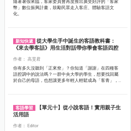
隨著暑假來臨，客家委員會再度推出廣受好評的「客家
幣」數位振興計畫，鼓勵民眾走入客庄、體驗客語文
化。
從大學生手中誕生的客語教科書：
新知快遞
《來去學客話》用生活對話帶你學會客語四腔
作者： 高旻君
你有多久沒聽到「正來尞」？你知道「謝謝」在四種客
語腔調中的說法嗎？一群中央大學的學生，想要找回屬
於自己的母語，也想讓更多年輕人輕鬆成為「客青」，
於是他們以大學生活為架構，創造了趣味又紮實的客語
教材《來去學客話》。
【單元十】從小說客語！實用親子生
客語學習
活用語
作者： Editor