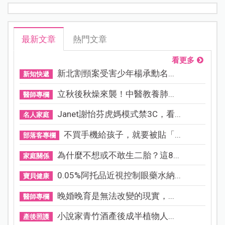
最新文章
熱門文章
看更多
新北割頸案受害少年楊承勳名...
新知快遞
立秋後秋燥來襲！中醫教養肺...
醫師專欄
Janet謝怡芬虎媽模式禁3C，看...
名人家庭
不買手機給孩子，就要被貼「...
部落客專欄
為什麼不想或不敢生二胎？這8...
家庭關係
0.05%阿托品近視控制眼藥水納...
寶貝健康
晚婚晚育是無法改變的現實，...
醫師專欄
小說家青竹酒產後成半植物人...
產後照護