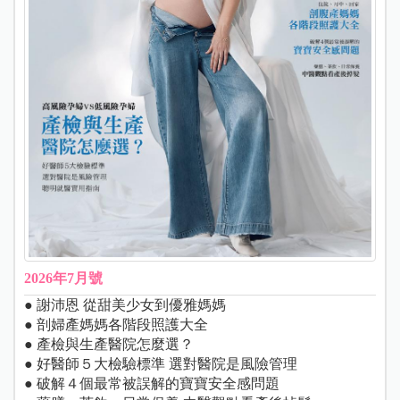
2026年7月號
● 謝沛恩 從甜美少女到優雅媽媽
● 剖婦產媽媽各階段照護大全
● 產檢與生產醫院怎麼選？
● 好醫師５大檢驗標準 選對醫院是風險管理
● 破解４個最常被誤解的寶寶安全感問題