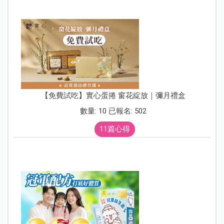
【免費試吃】實心蛋捲 窗花綻放｜彌月禮盒
數量: 10 已報名: 502
11篇心得