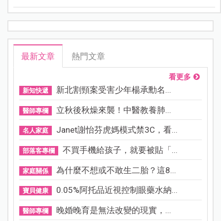
最新文章
熱門文章
看更多
新北割頸案受害少年楊承勳名...
新知快遞
立秋後秋燥來襲！中醫教養肺...
醫師專欄
Janet謝怡芬虎媽模式禁3C，看...
名人家庭
不買手機給孩子，就要被貼「...
部落客專欄
為什麼不想或不敢生二胎？這8...
家庭關係
0.05%阿托品近視控制眼藥水納...
寶貝健康
晚婚晚育是無法改變的現實，...
醫師專欄