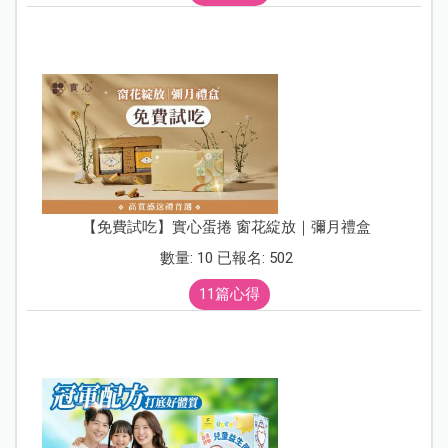
【免費試吃】實心蛋捲 窗花綻放｜彌月禮盒
數量: 10 已報名: 502
11篇心得