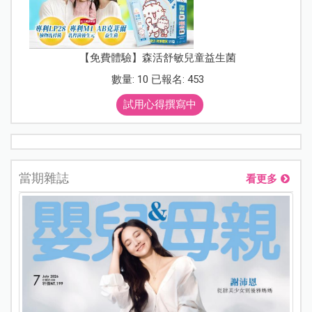
【免費體驗】森活舒敏兒童益生菌
數量: 10 已報名: 453
試用心得撰寫中
當期雜誌
看更多