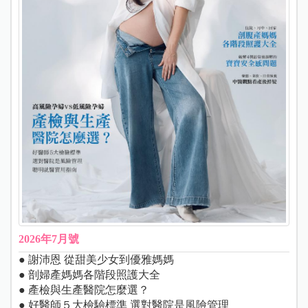
2026年7月號
● 謝沛恩 從甜美少女到優雅媽媽
● 剖婦產媽媽各階段照護大全
● 產檢與生產醫院怎麼選？
● 好醫師５大檢驗標準 選對醫院是風險管理