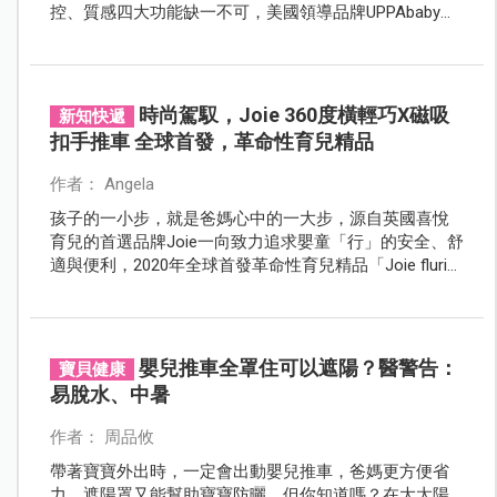
控、質感四大功能缺一不可，美國領導品牌UPPAbaby選
用航太級鋁鎂合金車框、大尺寸橡膠泡綿輪胎、純手工
真皮無毒把手，將所有爸媽最在乎的細節完美到位，也
是市售唯一不論一寶、二寶、三寶的車體狀態，都可以
不用拆卸任何零件就能直接收車的唯一品牌，寶寶坐得
時尚駕馭，Joie 360度橫輕巧X磁吸
新知快遞
舒適，媽媽推得輕鬆，地表最強推車美譽當之無愧。
扣手推車 全球首發，革命性育兒精品
作者： Angela
孩子的一小步，就是爸媽心中的一大步，源自英國喜悅
育兒的首選品牌Joie一向致力追求嬰童「行」的安全、舒
適與便利，2020年全球首發革命性育兒精品「Joie fluri
drift橫輕巧X磁吸扣手推車」，獨創360度智慧轉輪，讓
爸媽輕鬆優雅橫向移動寶寶推車，搭配「i-Spin360全方
位汽車座椅」可後向乘坐至四歲，守護寶貝乘車安全，
二大時尚駕馭工具，成為型男帥爸柯有倫寵愛妻女的首
嬰兒推車全罩住可以遮陽？醫警告：
寶貝健康
選。
易脫水、中暑
作者： 周品攸
帶著寶寶外出時，一定會出動嬰兒推車，爸媽更方便省
力，遮陽罩又能幫助寶寶防曬，但你知道嗎？在大太陽