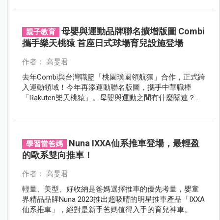
母嬰與運動品牌聯名擴增版圖 Combi
親子教育
攜手樂天桃猿 首座日式球場育兒設施登場
作者： 高旻君
去年Combi與台灣職籃「桃園璞園領航猿」合作，正式跨
入運動領域！今年再添運動聯名版圖，攜手中華職棒
「Rakuten樂天桃猿」。母嬰與運動之間有什麼關連？為
什麼Combi要走入熱鬧滾滾的棒球場？一起來看精彩報
導。
Nuna IXXA仙系推車登場，最輕盈
學習當爸媽
的歐系雙向推車！
作者： 高旻君
輕量、美型、好收納是爸媽選擇推車的優先考量，嬰童
界精品品牌Nuna 2023推出超吸晴的明星推車產品「IXXA
仙系推車」，絕對是新手爸媽值得入手的育兒神車。