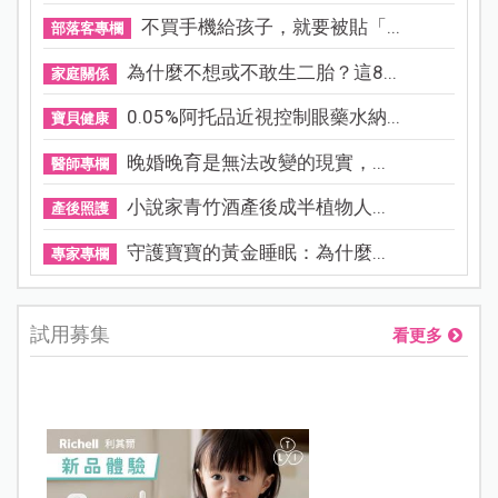
不買手機給孩子，就要被貼「...
部落客專欄
為什麼不想或不敢生二胎？這8...
家庭關係
0.05%阿托品近視控制眼藥水納...
寶貝健康
晚婚晚育是無法改變的現實，...
醫師專欄
小說家青竹酒產後成半植物人...
產後照護
守護寶寶的黃金睡眠：為什麼...
專家專欄
試用募集
看更多