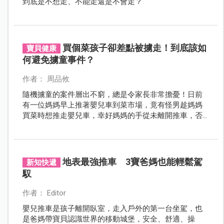
到底是不想走、不能走還是不會走？
買個菜孩子卻差點被擄走！到底該如
寶貝健康
何避免擄童事件？
作者： 周品攸
隨機擄童的案件層出不窮，總是令家長非常擔憂！日前
有一位媽媽早上推著嬰兒車到菜市場，竟有怪男趁媽媽
買菜時想推走嬰兒車，幸好媽媽的手從未離開推車，否
則後果不堪設想。
地表最強推車 3寶爸媽也能輕鬆駕
新知快遞
馭
作者： Editor
嬰兒推車是孩子離開臥室，走入戶外的第一台坐駕，也
是爸媽帶寶貝認識世界的移動城堡，安全、舒適、操