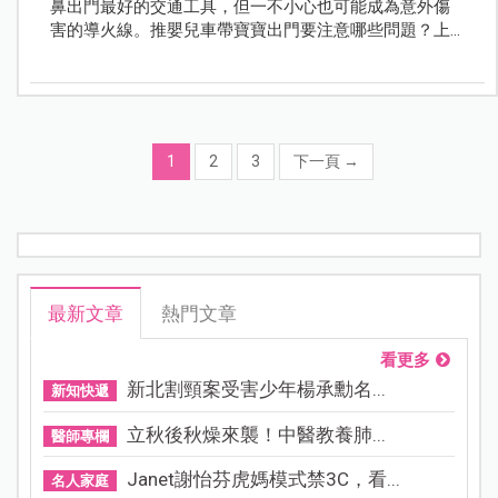
鼻出門最好的交通工具，但一不小心也可能成為意外傷
害的導火線。推嬰兒車帶寶寶出門要注意哪些問題？上
下公車、火車怎麼做最安全？快來看專家怎麼說！
1
2
3
下一頁
→
最新文章
熱門文章
看更多
新北割頸案受害少年楊承勳名...
新知快遞
立秋後秋燥來襲！中醫教養肺...
醫師專欄
Janet謝怡芬虎媽模式禁3C，看...
名人家庭