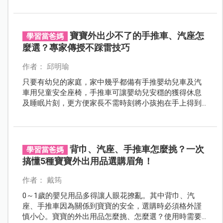
寶寶外出少不了的手推車、汽座怎
學習當爸媽
麼選？專家傳授不踩雷技巧
作者： 邱明瑜
只要有幼兒的家庭，家中幾乎都備有手推嬰幼兒車及汽
車用兒童安全座椅，手推車可讓嬰幼兒安穩的獲得休息
及睡眠片刻，更方便家長不需時刻將小孩抱在手上得到
喘息的時間；而汽座則是保障幼童乘車時的安全，一旦
發生交通意外事故時，確保幼童不因為高速撞擊時而噴
飛出去，其重要性不言可喻。
背巾、汽座、手推車怎麼挑？一次
學習當爸媽
搞懂5種寶寶外出用品選購眉角！
作者： 戴筠
0～1歲的嬰兒用品多得讓人眼花撩亂。其中背巾、汽
座、手推車因為關係到寶寶的安全，選購時必須格外謹
慎小心。寶寶的外出用品怎麼挑、怎麼選？使用時需要