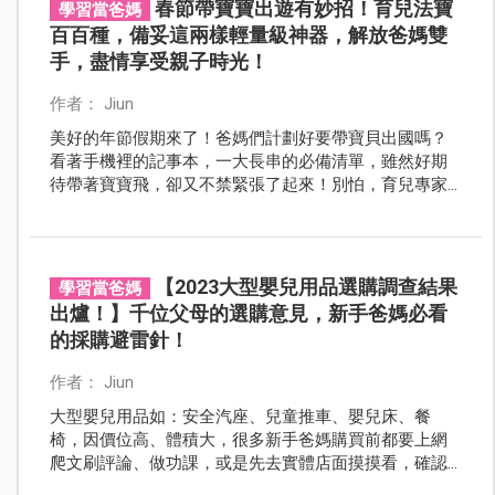
春節帶寶寶出遊有妙招！育兒法寶
學習當爸媽
百百種，備妥這兩樣輕量級神器，解放爸媽雙
手，盡情享受親子時光！
作者： Jiun
美好的年節假期來了！爸媽們計劃好要帶寶貝出國嗎？
看著手機裡的記事本，一大長串的必備清單，雖然好期
待帶著寶寶飛，卻又不禁緊張了起來！別怕，育兒專家
為你推薦外出神器組合，備妥這兩樣～到哪都easy！
【2023大型嬰兒用品選購調查結果
學習當爸媽
出爐！】千位父母的選購意見，新手爸媽必看
的採購避雷針！
作者： Jiun
大型嬰兒用品如：安全汽座、兒童推車、嬰兒床、餐
椅，因價位高、體積大，很多新手爸媽購買前都要上網
爬文刷評論、做功課，或是先去實體店面摸摸看，確認
一切符合需求預算後，才敢放心下單吧？