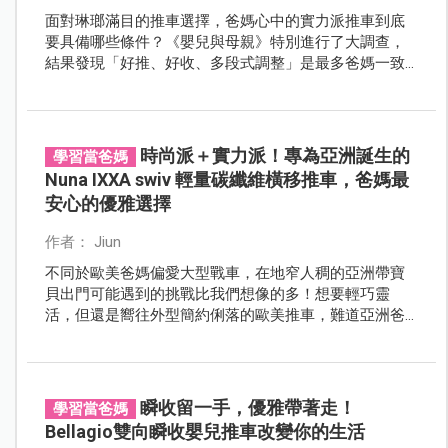
面對琳瑯滿目的推車選擇，爸媽心中的實力派推車到底
要具備哪些條件？《嬰兒與母親》特別進行了大調查，
結果發現「好推、好收、多段式調整」是最多爸媽一致
的期待。現在，就跟著育子燒家庭，一起來找出可以輕
鬆推、帥氣育兒的實力派推車吧！
時尚派＋實力派！專為亞洲誕生的
學習當爸媽
Nuna IXXA swiv 輕量碳纖維橫移推車，爸媽最
安心的優雅選擇
作者： Jiun
不同於歐美爸媽偏愛大型戰車，在地窄人稠的亞洲帶寶
貝出門可能遇到的挑戰比我們想像的多！想要輕巧靈
活，但還是嚮往外型簡約俐落的歐美推車，難道亞洲爸
媽們只能在這兩難中不斷取捨? 別擔心，Nuna為爸媽設
想每一步，全新推出的《IXXA swiv輕量碳纖維橫移推
車》，從材質、操控到貼心細節設計，處處為日常所需
量身打造，讓爸媽更輕鬆應對各種外出情境，從容自在
瞬收留一手，優雅帶著走！
學習當爸媽
展現優雅育兒。
Bellagio雙向瞬收嬰兒推車改變你的生活