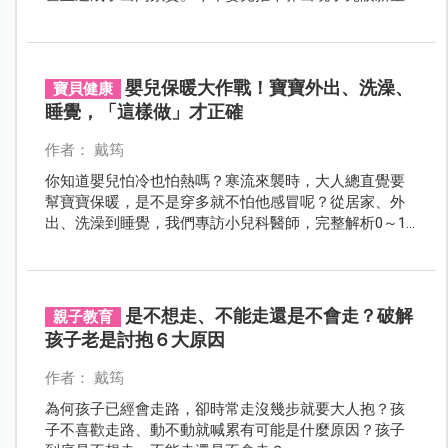
～Joie fluri drift橫輕巧x磁吸扣手推車，是爸媽不可錯過
的夢幻推車首選。
嬰兒保暖大作戰！寶寶外出、洗澡、
寶貝健康
睡覺，「這樣做」才正確
作者： 戴筠
你知道嬰兒怕冷也怕熱嗎？寒流來襲時，大人總直覺要
幫寶寶保暖，是不是穿多就不怕他感冒呢？從居家、外
出、洗澡到睡覺，我們專訪小兒科醫師，完整解析0～1
歲寶寶保暖的技巧。寶貝抗寒大作戰，這樣做就對了！
是不想走、不能走還是不會走？破解
親子教育
孩子老是討抱６大原因
作者： 戴筠
為何孩子已經會走路，卻時常走沒幾步就要大人抱？孩
子不喜歡走路、動不動就喊累有可能是什麼原因？孩子