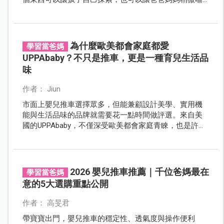
口氣。但這些「育兒救星」，每一樣都有建議的使用時
間。
為什麼歐美都會家庭都愛
學習當爸媽
UPPAbaby？不只是推車，更是一種育兒生活品
味
作者： Jiun
市面上嬰兒推車選擇眾多，但能兼顧設計美學、實用機
能與生活品味的品牌就需要花一點時間做評選。來自美
國的UPPAbaby，不僅深受歐美都會家庭青睞，也是許多
重視育兒品質爸媽的口袋名單。從品牌理念到明星車
款，UPPAbaby有哪些特色？不同家庭又該如何找到最適
合自己的推車選擇？看完這篇讓你秒懂。
2026 嬰兒推車推薦｜千位爸媽最在
學習當爸媽
意的5大選購重點公開
作者： 高旻君
帶寶寶出門，嬰兒推車的穩定性、透氣度與操作便利