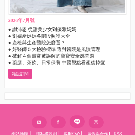
2026年7月號
● 謝沛恩 從甜美少女到優雅媽媽
● 剖婦產媽媽各階段照護大全
● 產檢與生產醫院怎麼選？
● 好醫師５大檢驗標準 選對醫院是風險管理
● 破解４個最常被誤解的寶寶安全感問題
● 藥膳、茶飲、日常保養 中醫觀點看產後掉髮
雜誌訂閱
網站地圖
│
隱私權說明
│
客服中心
│
廣告與合作
|
RSS