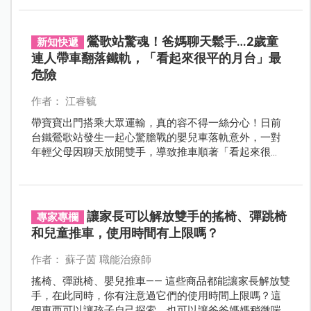
母。先找到自己的需求，才更容易挑對產品。
鶯歌站驚魂！爸媽聊天鬆手…2歲童
新知快遞
連人帶車翻落鐵軌，「看起來很平的月台」最
危險
作者： 江睿毓
帶寶寶出門搭乘大眾運輸，真的容不得一絲分心！日前
台鐵鶯歌站發生一起心驚膽戰的嬰兒車落軌意外，一對
年輕父母因聊天放開雙手，導致推車順著「看起來很
平」的月台坡度滑落鐵軌，2歲男童當場撞破頭滿臉是
血。
讓家長可以解放雙手的搖椅、彈跳椅
專家專欄
和兒童推車，使用時間有上限嗎？
作者： 蘇子茵 職能治療師
搖椅、彈跳椅、嬰兒推車—— 這些商品都能讓家長解放雙
手，在此同時，你有注意過它們的使用時間上限嗎？這
個東西可以讓孩子自己探索，也可以讓爸爸媽媽稍微喘