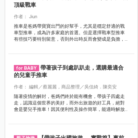
頂級戰車
作者： Jiun
推車是爸媽帶寶寶出門的好幫手，尤其是穩定舒適的戰
車型推車，成為許多家庭的首選。但是選擇戰車型推車
有些技巧要特別留意，否則外出時反而會變成是負擔，
請爸媽跟著以下原則，就能輕鬆找到滿意的頂級戰車。
帶著孩子到處趴趴走，選購最適合
for BABY
的兒童手推車
作者： 編輯／蔡麗麗，商品整理／吳佳綺．陳奕安
隨著疫情的解封，爸媽們終於能有機會，帶孩子四處走
走，認識這個世界的美好，而外出旅遊的好工具，絕對
會是嬰兒手推車！因其便利性及操作簡單，能適時解放
爸媽的雙手，更有體力帶著孩子到處趴趴走。只是市面
上這麼多款式要怎麼選？一起來看看爸媽們最在意哪些
選購要點！
【帶孩子出國旅遊──實戰篇】事前