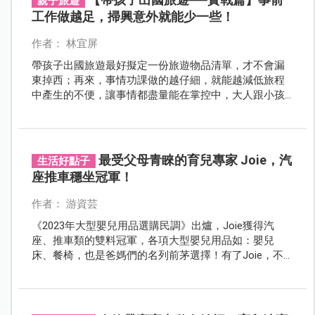
親子旅遊
工作做越足，掃興意外就能少一些！
作者： 林宜屏
帶孩子出國旅遊最好擬定一份旅遊物品清單，才不會漏
東掉西；再來，事情功課做的越仔細，就能越減低旅程
中產生的不便，讓事情都盡量能在掌控中，大人跟小孩
就不會失控！
最受父母青睞的育兒專家 Joie，汽
生活好點子
座推車穩坐冠軍！
作者： 游資芸
《2023年大型嬰兒用品選購民調》出爐，Joie獲得汽
座、推車類的雙料冠軍，各項大型嬰兒用品如：嬰兒
床、餐椅，也是爸媽們的名列前茅選擇！有了Joie，不管
外出或在家，面子和裡子全顧到！