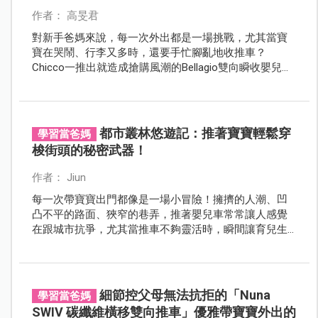
作者： 高旻君
對新手爸媽來說，每一次外出都是一場挑戰，尤其當寶
寶在哭鬧、行李又多時，還要手忙腳亂地收推車？
Chicco一推出就造成搶購風潮的Bellagio雙向瞬收嬰兒推
車，採用創新的「one touch一鍵折疊系統」，只要單手
一按就能自動收合！讓育兒一切變得輕鬆又優雅！
都市叢林悠遊記：推著寶寶輕鬆穿
學習當爸媽
梭街頭的秘密武器！
作者： Jiun
每一次帶寶寶出門都像是一場小冒險！擁擠的人潮、凹
凸不平的路面、狹窄的巷弄，推著嬰兒車常常讓人感覺
在跟城市抗爭，尤其當推車不夠靈活時，瞬間讓育兒生
活變成一場挑戰賽！還好有全新升級的float 4WD drift橫
輕巧x雙向手推車，為爸媽排除萬難，讓爸媽輕鬆「滑」
過每個角落，從此外出不再卡關！
細節控父母無法抗拒的「Nuna
學習當爸媽
SWIV 碳纖維橫移雙向推車」優雅帶寶寶外出的