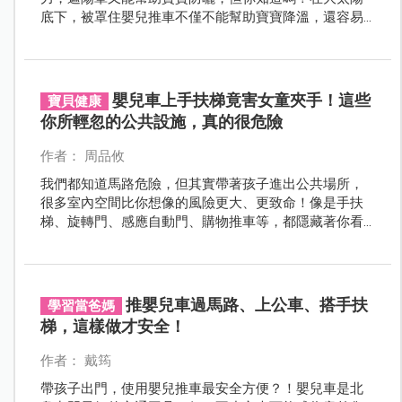
底下，被罩住嬰兒推車不僅不能幫助寶寶降溫，還容易
成中暑的推手。
嬰兒車上手扶梯竟害女童夾手！這些
寶貝健康
你所輕忽的公共設施，真的很危險
作者： 周品攸
我們都知道馬路危險，但其實帶著孩子進出公共場所，
很多室內空間比你想像的風險更大、更致命！像是手扶
梯、旋轉門、感應自動門、購物推車等，都隱藏著你看
不到的危機。
推嬰兒車過馬路、上公車、搭手扶
學習當爸媽
梯，這樣做才安全！
作者： 戴筠
帶孩子出門，使用嬰兒推車最安全方便？！嬰兒車是北