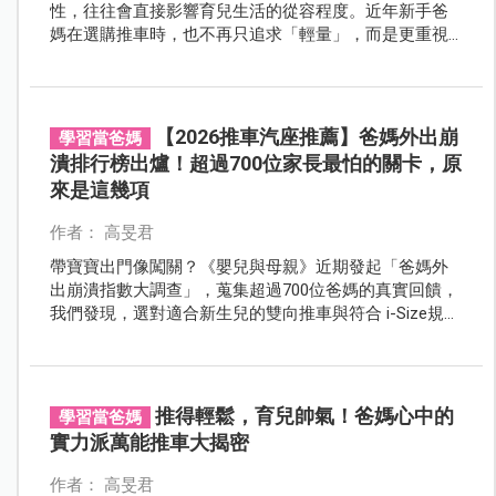
性，往往會直接影響育兒生活的從容程度。近年新手爸
媽在選購推車時，也不再只追求「輕量」，而是更重視
避震穩定、溫控透氣、清潔便利與單手收車等實際使用
體驗。 《嬰兒與母親》本次針對超過千位爸媽進行「理
想嬰兒推車選購調查」，透過多項育兒痛點條件的嚴格
篩選，最終由義大利頂級品牌 Chicco 的 Bellagio Como
【2026推車汽座推薦】爸媽外出崩
學習當爸媽
Lake 旗艦推車脫穎而出，高票榮獲「極致完美推車金
潰排行榜出爐！超過700位家長最怕的關卡，原
獎」！究竟 2026 年新世代爸媽心中首選的理想推車需要
來是這幾項
具備哪些關鍵條件？這台獲得千位爸媽認證的完美推車
到底厲害在哪？馬上來看最權威的關鍵調查結果分析。
作者： 高旻君
帶寶寶出門像闖關？《嬰兒與母親》近期發起「爸媽外
出崩潰指數大調查」，蒐集超過700位爸媽的真實回饋，
我們發現，選對適合新生兒的雙向推車與符合 i-Size規範
的汽座，是新手爸媽遠離狼狽、享受優雅育兒時光的關
鍵。
推得輕鬆，育兒帥氣！爸媽心中的
學習當爸媽
實力派萬能推車大揭密
作者： 高旻君