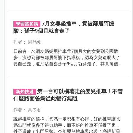
注意哪些問題？一起來看看～
7月女嬰坐推車，竟被鄰居阿嬤
學習當爸媽
酸：孫子9個月就會走了
作者： 周品攸
日前有一名網友媽媽用推車帶7個月大的女兒到公園散
步，沒想到卻被鄰居阿婆下指導棋，認為女兒這麼大了
要自己走，還沾沾自喜孫子9個月就會走了。其實每個孩
子的發展狀況都不同，大人真的不應該以比較的方式來
說嘴。
第一台可以橫著走的嬰兒推車！不管
新知快遞
什麼路面爸媽從此暢行無阻
作者： 高旻君
說起推車的選擇，爸媽一定都很有心得，好的推車讓爸
媽出門就像多了得力助手，而不好的推車不僅推了累，
甚至還成了出門累贅。今年嬰兒推車界出現了亮眼新星