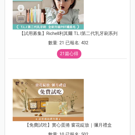
【試用募集】Richell利其爾 T.L.I第二代乳牙刷系列
數量: 21 已報名: 432
21篇心得
【免費試吃】實心蛋捲 窗花綻放｜彌月禮盒
數量: 10 已報名: 502