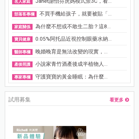
Janet謝怡芬虎媽模式禁3C，看...
名人家庭
不買手機給孩子，就要被貼「...
部落客專欄
為什麼不想或不敢生二胎？這8...
家庭關係
0.05%阿托品近視控制眼藥水納...
寶貝健康
晚婚晚育是無法改變的現實，...
醫師專欄
小說家青竹酒產後成半植物人...
產後照護
守護寶寶的黃金睡眠：為什麼...
專家專欄
試用募集
看更多