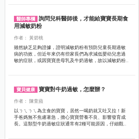
詢問兒科醫師後，才能給寶寶長期食
醫師專欄
用減敏奶粉
作者： 黃碧桃
雖然缺乏足夠證據，證明減敏奶粉有預防兒童長期過敏
病的功效，但近年來仍有些家長們為求減低嬰幼兒患過
敏的症狀，或因寶寶患母乳及牛奶過敏，故以減敏奶粉
餵哺嬰兒。
寶寶對牛奶過敏，怎麼辦？
寶貝健康
作者： 陳萱蘋
以ㄋㄟㄋㄟ為主食的寶寶，居然一喝奶就又吐又拉！新
手爸媽無不焦慮著急，擔心寶寶營養不良、影響發育成
長。這類型牛奶過敏症狀通常有2種可能原因，仔細觀察
寶寶，趕緊找出真正原因，才能對症改善！