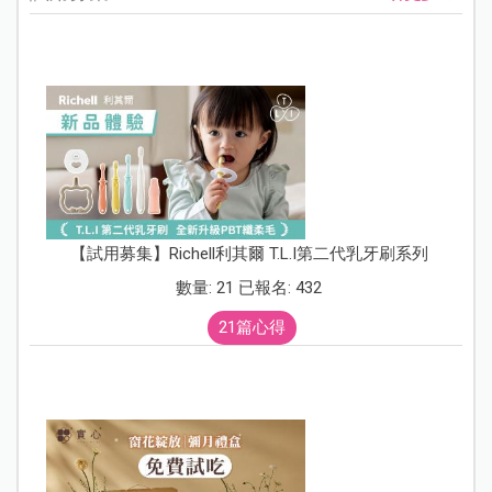
【試用募集】Richell利其爾 T.L.I第二代乳牙刷系列
數量: 21 已報名: 432
21篇心得