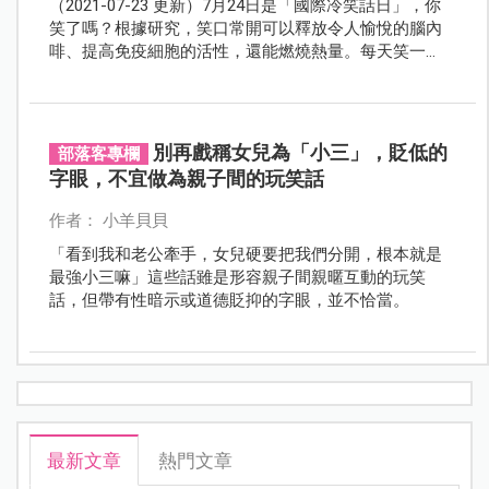
（2021-07-23 更新）7月24日是「國際冷笑話日」，你
笑了嗎？根據研究，笑口常開可以釋放令人愉悅的腦內
啡、提高免疫細胞的活性，還能燃燒熱量。每天笑一
笑、好處多多。一起來笑一下吧！
別再戲稱女兒為「小三」，貶低的
部落客專欄
字眼，不宜做為親子間的玩笑話
作者： 小羊貝貝
「看到我和老公牽手，女兒硬要把我們分開，根本就是
最強小三嘛」這些話雖是形容親子間親暱互動的玩笑
話，但帶有性暗示或道德貶抑的字眼，並不恰當。
最新文章
熱門文章