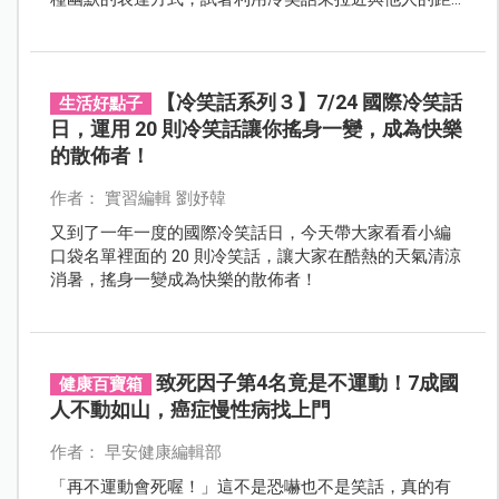
離吧！以下提供 18 則冷笑話，快學起來分享給親朋好友
笑一「夏」吧！
【冷笑話系列３】7/24 國際冷笑話
生活好點子
日，運用 20 則冷笑話讓你搖身一變，成為快樂
的散佈者！
作者： 實習編輯 劉妤韓
又到了一年一度的國際冷笑話日，今天帶大家看看小編
口袋名單裡面的 20 則冷笑話，讓大家在酷熱的天氣清涼
消暑，搖身一變成為快樂的散佈者！
致死因子第4名竟是不運動！7成國
健康百寶箱
人不動如山，癌症慢性病找上門
作者： 早安健康編輯部
「再不運動會死喔！」這不是恐嚇也不是笑話，真的有