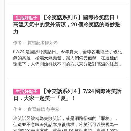
【冷笑話系列５】國際冷笑話日！
生活好點子
高溫天氣中的意外清涼，20 個冷笑話的奇妙魅
力
作者： 實習記者陳姸希
07/24 是國際冷笑話日。今年夏天，全球各地經歷了破紀
錄的高溫，極端天氣頻發，讓人們備受煎熬。在這樣的
環境下，人們開始尋找不同的方式來分散對高溫的注意
力，讓生活變得輕鬆愉快。讓我們用 20 個冷笑話暫時緩
解高溫帶來的煩躁與不適。
【冷笑話系列４】7/24 國際冷笑話
生活好點子
日，大家一起笑一「夏」！
作者： 實習編輯 彭宇希
冷笑話又被稱為失敗笑話，或是網路俗稱的「爛梗」，
但這並不意味著笑話本身很糟糕，冷笑話可以被視為一
種幽默的表達方式，試著利用冷笑話來拉近與他人的距