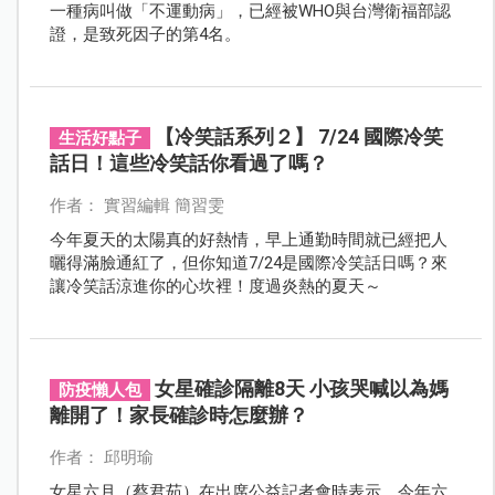
一種病叫做「不運動病」，已經被WHO與台灣衛福部認
證，是致死因子的第4名。
【冷笑話系列２】 7/24 國際冷笑
生活好點子
話日！這些冷笑話你看過了嗎？
作者： 實習編輯 簡習雯
今年夏天的太陽真的好熱情，早上通勤時間就已經把人
曬得滿臉通紅了，但你知道7/24是國際冷笑話日嗎？來
讓冷笑話涼進你的心坎裡！度過炎熱的夏天～
女星確診隔離8天 小孩哭喊以為媽
防疫懶人包
離開了！家長確診時怎麼辦？
作者： 邱明瑜
女星六月（蔡君茹）在出席公益記者會時表示，今年六