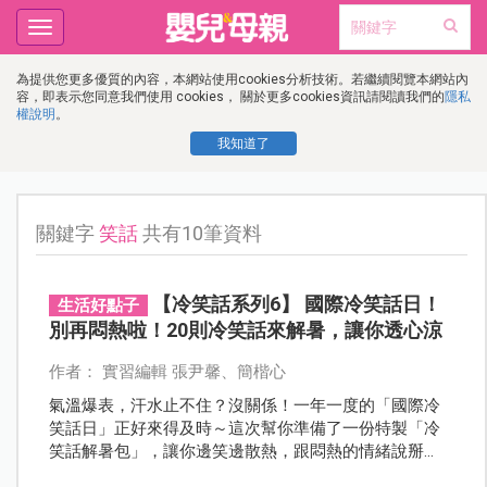
Toggle
navigation
為提供您更多優質的內容，本網站使用cookies分析技術。若繼續閱覽本網站內
容，即表示您同意我們使用 cookies， 關於更多cookies資訊請閱讀我們的
隱私
權說明
。
我知道了
關鍵字
笑話
共有10筆資料
【冷笑話系列6】 國際冷笑話日！
生活好點子
別再悶熱啦！20則冷笑話來解暑，讓你透心涼
作者： 實習編輯 張尹馨、簡楷心
氣溫爆表，汗水止不住？沒關係！一年一度的「國際冷
笑話日」正好來得及時～這次幫你準備了一份特製「冷
笑話解暑包」，讓你邊笑邊散熱，跟悶熱的情緒說掰
掰！