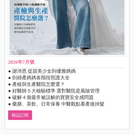
2026年7月號
● 謝沛恩 從甜美少女到優雅媽媽
● 剖婦產媽媽各階段照護大全
● 產檢與生產醫院怎麼選？
● 好醫師５大檢驗標準 選對醫院是風險管理
● 破解４個最常被誤解的寶寶安全感問題
● 藥膳、茶飲、日常保養 中醫觀點看產後掉髮
雜誌訂閱