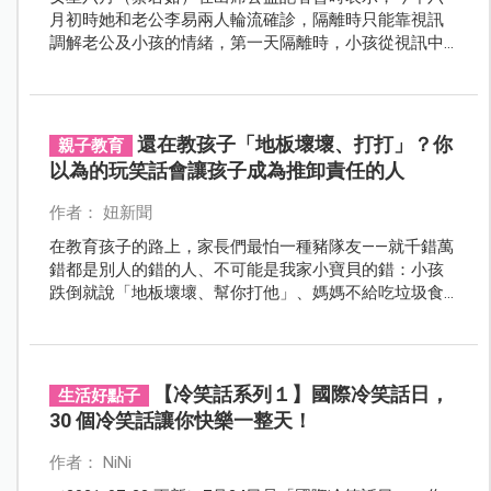
月初時她和老公李易兩人輪流確診，隔離時只能靠視訊
調解老公及小孩的情緒，第一天隔離時，小孩從視訊中
看到她哭得好像媽媽離開這個世界一樣。雖然只是句玩
笑話，不過這的確也反應出許家庭遇到家長確診時的生
活狀況。
還在教孩子「地板壞壞、打打」？你
親子教育
以為的玩笑話會讓孩子成為推卸責任的人
作者： 妞新聞
在教育孩子的路上，家長們最怕一種豬隊友——就千錯萬
錯都是別人的錯的人、不可能是我家小寶貝的錯：小孩
跌倒就說「地板壞壞、幫你打他」、媽媽不給吃垃圾食
物就對小孩告狀「媽媽好壞都不給你吃你喜歡吃的食
物，幫你打打」。短短兩句話就包含了人性中最不可取
的兩大缺陷：「推卸責任、暴力」
【冷笑話系列１】國際冷笑話日，
生活好點子
30 個冷笑話讓你快樂一整天！
作者： NiNi