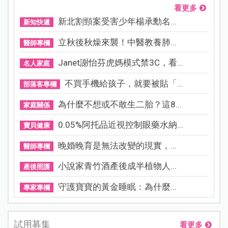
看更多
新北割頸案受害少年楊承勳名...
新知快遞
立秋後秋燥來襲！中醫教養肺...
醫師專欄
Janet謝怡芬虎媽模式禁3C，看...
名人家庭
不買手機給孩子，就要被貼「...
部落客專欄
為什麼不想或不敢生二胎？這8...
家庭關係
0.05%阿托品近視控制眼藥水納...
寶貝健康
晚婚晚育是無法改變的現實，...
醫師專欄
小說家青竹酒產後成半植物人...
產後照護
守護寶寶的黃金睡眠：為什麼...
專家專欄
試用募集
看更多