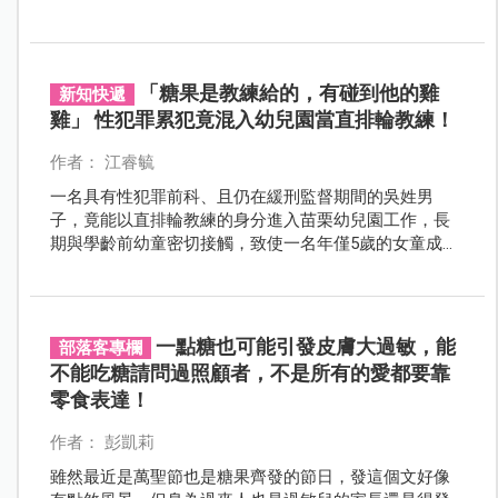
密武器。
「糖果是教練給的，有碰到他的雞
新知快遞
雞」 性犯罪累犯竟混入幼兒園當直排輪教練！
作者： 江睿毓
一名具有性犯罪前科、且仍在緩刑監督期間的吳姓男
子，竟能以直排輪教練的身分進入苗栗幼兒園工作，長
期與學齡前幼童密切接觸，致使一名年僅5歲的女童成了
他伸出魔爪的受害者。
一點糖也可能引發皮膚大過敏，能
部落客專欄
不能吃糖請問過照顧者，不是所有的愛都要靠
零食表達！
作者： 彭凱莉
雖然最近是萬聖節也是糖果齊發的節日，發這個文好像