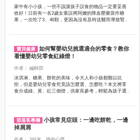
家中有小小孩，一些不該讓孩子誤食的物品一定要妥善
收好！日前有一名2歲女童誤將阿嬤的降血壓藥當作糖
果，一次吃了3、40顆，更因為沒有及時送醫而導致腎衰
竭死亡，令人不勝唏噓...
如何幫嬰幼兒挑選適合的零食？教你
寶貝健康
看懂嬰幼兒零食紅綠燈！
作者： 編輯部
冰淇淋、糖果、餅乾的美味，令大人和小孩都難以抗
拒，但是嬰幼兒零食究竟該怎麼選、怎麼吃？本文將零
食分成綠、黃、紅三個燈，供家長參考，輕鬆為孩子選
擇適當且健康無虞的點心，並針對幼兒嗜吃零食的情
形，提出破解辦法；還有三大類應當留心的危險零食，
千萬別錯過囉！
小孩常見症頭：一邊吃餅乾，一邊
部落客專欄
掉屑屑
作者： 3好米，媽的心聲