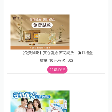
【免費試吃】實心蛋捲 窗花綻放｜彌月禮盒
數量: 10 已報名: 502
11篇心得