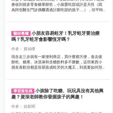
會收到很多零食糖果餅乾，小孩愛吃甜或許是天性（因
為阿包醫生門診偶爾遇過討厭吃甜的孩子……），但平時
我們不太會給她餅乾糖果，也因此常常在學校就破功
啦！
小朋友容易蛀牙！乳牙蛀牙要治療
醫師專欄
嗎？乳牙蛀牙會影響恆牙嗎？
作者： 蔡禎櫻
現在走三步就有一家便利商店，買什麼都方便，進去後
餅乾、糖果、冰淇淋和含糖飲料多不勝數，這些東西小
朋友喜歡但都是容易造成蛀牙的大魔王，到底要如何預
防乳牙蛀牙，若是蛀牙了怎麼治療呢？
小孩除了吃糖、玩玩具沒有其他興
學習當爸媽
趣？資深老師教你發掘孩子的興趣！
作者： 妞新聞