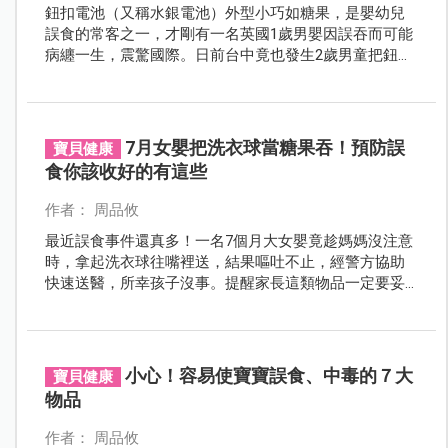
鈕扣電池（又稱水銀電池）外型小巧如糖果，是嬰幼兒
誤食的常客之一，才剛有一名英國1歲男嬰因誤吞而可能
病纏一生，震驚國際。日前台中竟也發生2歲男童把鈕扣
電池當玩具塞鼻孔，直到反覆作嘔、鼻腔流出黃膿，家
長才驚覺事情大條了！
7月女嬰把洗衣球當糖果吞！預防誤
寶貝健康
食你該收好的有這些
作者： 周品攸
最近誤食事件還真多！一名7個月大女嬰竟趁媽媽沒注意
時，拿起洗衣球往嘴裡送，結果嘔吐不止，經警方協助
快速送醫，所幸孩子沒事。提醒家長這類物品一定要妥
善收好啊～
小心！容易使寶寶誤食、中毒的７大
寶貝健康
物品
作者： 周品攸