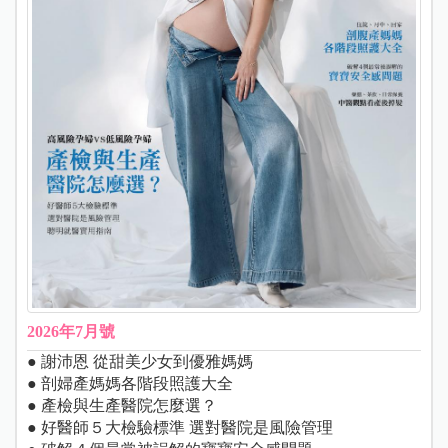
2026年7月號
● 謝沛恩 從甜美少女到優雅媽媽
● 剖婦產媽媽各階段照護大全
● 產檢與生產醫院怎麼選？
● 好醫師５大檢驗標準 選對醫院是風險管理