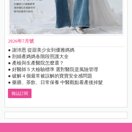
2026年7月號
● 謝沛恩 從甜美少女到優雅媽媽
● 剖婦產媽媽各階段照護大全
● 產檢與生產醫院怎麼選？
● 好醫師５大檢驗標準 選對醫院是風險管理
● 破解４個最常被誤解的寶寶安全感問題
● 藥膳、茶飲、日常保養 中醫觀點看產後掉髮
雜誌訂閱