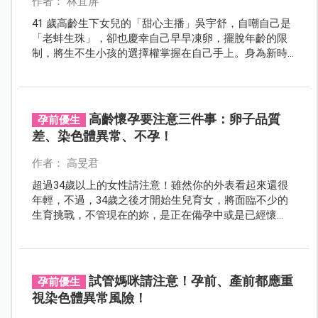
作者： 林宜屏
41 歲高齡生下女兒的「甜心主播」吳宇舒，自嘲自己是
「老蚌生珠」，卻也慶幸自己早早凍卵，擺脫年齡的限
制，將生不生小孩的選擇權掌握在自己手上。身為新時
代女力代表的吳宇舒，衷心希望女兒長大後會覺得：有
事業的媽媽，是她的榜樣，也希望女兒能成為獨立自主
的女性。
高齡懷孕要注意三件事：卵子品質
孕前優生
差、染色體異常、不孕！
作者： 高旻君
超過34歲以上的女性請注意！雖然你的外表看起來還很
年輕，不過，34歲之後才開始生兒育女，將面臨不少的
生育挑戰，不管現在的妳，是正在備孕中或是已經懷
孕，都請仔細閱讀本篇文章，將幫助妳在孕產過程更順
利。
試管媽咪請注意！孕前、產前都應重
孕前優生
視染色體異常風險！