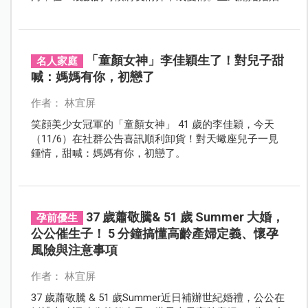
生活，並且迎來了寶寶，甜蜜展開三人行的生活。
「童顏女神」李佳穎生了！對兒子甜
名人家庭
喊：媽媽有你，初戀了
作者： 林宜屏
笑顔美少女冠軍的「童顏女神」 41 歲的李佳穎，今天
（11/6）在社群公告喜訊順利卸貨！對天蠍座兒子一見
鍾情，甜喊：媽媽有你，初戀了。
37 歲蕭敬騰& 51 歲 Summer 大婚，
孕前優生
公公催生子！ 5 分鐘搞懂高齡產婦定義、懷孕
風險與注意事項
作者： 林宜屏
37 歲蕭敬騰 & 51 歲Summer近日補辦世紀婚禮，公公在