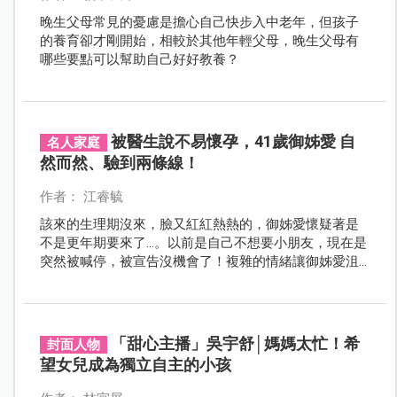
晚生父母常見的憂慮是擔心自己快步入中老年，但孩子
的養育卻才剛開始，相較於其他年輕父母，晚生父母有
哪些要點可以幫助自己好好教養？
被醫生說不易懷孕，41歲御姊愛 自
名人家庭
然而然、驗到兩條線！
作者： 江睿毓
該來的生理期沒來，臉又紅紅熱熱的，御姊愛懷疑著是
不是更年期要來了…。以前是自己不想要小朋友，現在是
突然被喊停，被宣告沒機會了！複雜的情緒讓御姊愛沮
喪到無法錄Podcast。不料，後來整個劇情大扭轉！
「甜心主播」吳宇舒│媽媽太忙！希
封面人物
望女兒成為獨立自主的小孩