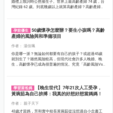
婚禮上致詞時公然催生子。世界上最高齡產婦 74 歲，台
灣紀錄 62 歲。到底幾歲以上就算高齡產婦？高齡產婦想
懷孕有哪些方法？有哪些風險？又該注意什麼？
50歲懷孕怎麼辦？要生小孩嗎？高齡
孕前優生
產婦的風險與和準備項目
作者： 湯佳珮
你是哪一派？無論如何都要有自己的孩子？或超過45歲
就別生了？雖然風險較高，但現代社會許多人晚婚、晚
生，高齡懷孕已成為很普遍的情況。究竟「高齡風險Vs.
生育自主」，該如何抉擇？要先思考的事情與做的準備
有哪些？
【晚生世代】7年21次人工受孕，
學習當爸媽
黃琬茹為自己拚搏：我真的好想好想當媽媽！
作者： 親子天下
43歲才當媽，芳和實中校長黃琬茹從沒想過自小念書工