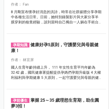
作者： Fan
8 月剛宣布懷孕好消息的洪詩，時常在社群媒體分享孕期
中各種生活日常。日前，她特別錄製影片與大家分享羊
膜穿刺的檢查經驗，談到當時自己獨自一人躺在手術台
上，檢查後又因皮膚對防水膠帶過敏，而瘀青一大片，
當下內心的焦慮及恐慌，讓洪詩在影片中不禁紅了眼
眶。
健康好孕5原則，守護嬰兒與母親健
孕期知識
康！
作者： 林宜屏
國人生育年齡持續上升， 111 年女性生育平均年齡為
32.42 歲，國民健康署提醒提供孕媽們孕期升級版 4 大權
利福利與孕期健康 5 大原則，一起守護嬰兒與母親的健
康！
掌握 25～35 歲理想生育期，助生圓
孕前優生
夢3招！