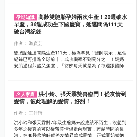
高齡雙胞胎孕婦兩次生產！20週破水
孕期知識
早產，36週成功生下國慶寶，延遲間隔111天
破台灣紀錄
作者： 游資芸
雙胞胎延遲間隔生產111天，極為罕見！醫師表示，這個
紀錄已可排進全球前十，成功機率不到萬分之一！媽媽
安胎過程煎熬又焦慮，「彷彿每天就是為了每週跟醫師
門診的時間而活！」
洪小鈴、張天霖雙喜臨門！從友情到
名人家庭
愛情，彼此理解的愛情，好甜！
作者： 王佳琦
洪小玲和張天霖對7年級生爸媽來說應該不陌生，沒想到
多年之後真的可以從螢幕情侶走向現實，跨越時間的長
河，在40幾歲的時候將友情昇華成愛情。正式開始婚姻