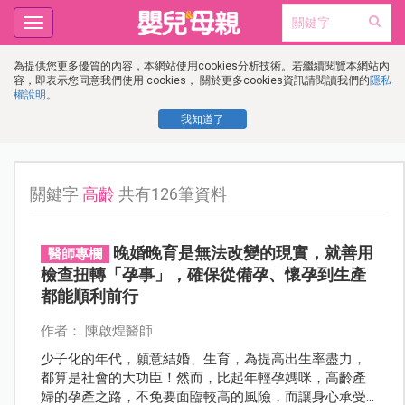
Toggle
navigation
為提供您更多優質的內容，本網站使用cookies分析技術。若繼續閱覽本網站內
容，即表示您同意我們使用 cookies， 關於更多cookies資訊請閱讀我們的
隱私
權說明
。
我知道了
關鍵字
高齡
共有126筆資料
晚婚晚育是無法改變的現實，就善用
醫師專欄
檢查扭轉「孕事」，確保從備孕、懷孕到生產
都能順利前行
作者： 陳啟煌醫師
少子化的年代，願意結婚、生育，為提高出生率盡力，
都算是社會的大功臣！然而，比起年輕孕媽咪，高齡產
婦的孕產之路，不免要面臨較高的風險，而讓身心承受