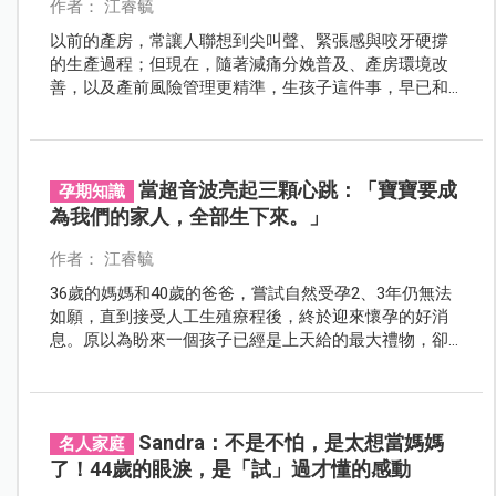
作者： 江睿毓
以前的產房，常讓人聯想到尖叫聲、緊張感與咬牙硬撐
的生產過程；但現在，隨著減痛分娩普及、產房環境改
善，以及產前風險管理更精準，生孩子這件事，早已和
上一代很不一樣。國泰綜合醫院婦女醫學部產科主任陳
俐瑾，從第一線觀察這場跨世代轉變。
當超音波亮起三顆心跳：「寶寶要成
孕期知識
為我們的家人，全部生下來。」
作者： 江睿毓
36歲的媽媽和40歲的爸爸，嘗試自然受孕2、3年仍無法
如願，直到接受人工生殖療程後，終於迎來懷孕的好消
息。原以為盼來一個孩子已經是上天給的最大禮物，卻
在某次產檢時，超音波螢幕上竟亮起三顆清晰跳動的心
跳。震驚、喜悅、混亂，全都一下子湧上心頭，而這段
三胞胎旅程，也從那一刻正式展開。
Sandra：不是不怕，是太想當媽媽
名人家庭
了！44歲的眼淚，是「試」過才懂的感動