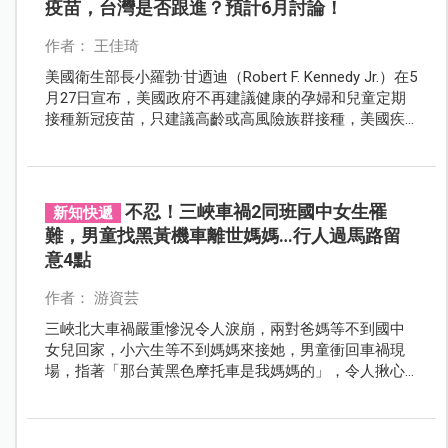
疫苗，台灣是否跟進？預計6月討論！
作者： 王佳琦
美國衛生部長小羅勃·甘迺迪（Robert F. Kennedy Jr.）在5
月27日宣布，美國政府不再建議健康的孕婦和兒童定期
接種新冠疫苗，只建議高齡或高風險族群接種，美國疾
病管制與預防中心（CDC）也同步更新了接種政策，這
項改變主要是因為病毒不斷變異，而目前疫苗對新變種
的保護力不確定。
不忍！三峽車禍2同班國中女生罹
新知快遞
難，男童找黑黃機車離世媽媽…行人過馬路留
意4點
作者： 游資芸
三峽北大車禍嚴重慘況令人淚崩，兩對爸媽等不到國中
女兒回家，小六生等不到媽媽來接她，男童衝回車禍現
場，指著「那台黃黑色摩托車是我媽媽的」，令人揪心
鼻酸。