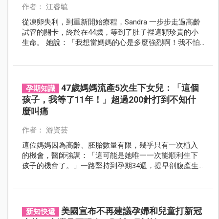
作者： 江睿毓
從凍卵失利，到重新開始療程，Sandra 一步步走過高齡
試管的關卡，終於在44歲，等到了肚子裡這顆珍貴的小
生命。 她說：「我想當媽媽的心是多麼強烈啊！我不怕
任何可能的挑戰！」 那張「畢業證書」，是她流過的眼
淚、咬牙撐過的每一天，換來的。
47歲媽媽流產5次生下女兒：「這個
孕期知識
孩子，我等了11年！」超過200針打到不知什
麼叫痛
作者： 游資芸
這位媽媽因為高齡、胚胎數量有限，幾乎只有一次植入
的機會，醫師強調：「這可能是她唯一一次能順利生下
孩子的機會了。」一路堅持到孕期34週，提早剖腹產生
下寶寶，母愛令人感佩。
美國宣布不再建議孕婦和兒童打新冠
新知快遞