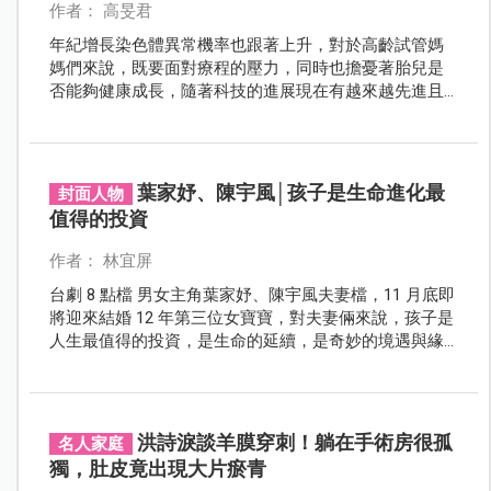
作者： 高旻君
年紀增長染色體異常機率也跟著上升，對於高齡試管媽
媽們來說，既要面對療程的壓力，同時也擔憂著胎兒是
否能夠健康成長，隨著科技的進展現在有越來越先進且
多元的染色體篩檢方法，可幫助媽媽更安全了解寶寶的
狀況，快來聽兩位不孕症達人醫師詳盡解說。
葉家妤、陳宇風│孩子是生命進化最
封面人物
值得的投資
作者： 林宜屏
台劇 8 點檔 男女主角葉家妤、陳宇風夫妻檔，11 月底即
將迎來結婚 12 年第三位女寶寶，對夫妻倆來說，孩子是
人生最值得的投資，是生命的延續，是奇妙的境遇與緣
分，好像再經歷一次生命的進化。
洪詩淚談羊膜穿刺！躺在手術房很孤
名人家庭
獨，肚皮竟出現大片瘀青