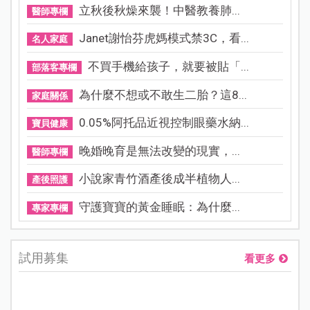
立秋後秋燥來襲！中醫教養肺...
醫師專欄
Janet謝怡芬虎媽模式禁3C，看...
名人家庭
不買手機給孩子，就要被貼「...
部落客專欄
為什麼不想或不敢生二胎？這8...
家庭關係
0.05%阿托品近視控制眼藥水納...
寶貝健康
晚婚晚育是無法改變的現實，...
醫師專欄
小說家青竹酒產後成半植物人...
產後照護
守護寶寶的黃金睡眠：為什麼...
專家專欄
試用募集
看更多