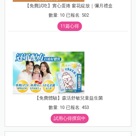
【免費試吃】實心蛋捲 窗花綻放｜彌月禮盒
數量: 10 已報名: 502
11篇心得
【免費體驗】森活舒敏兒童益生菌
數量: 10 已報名: 453
試用心得撰寫中