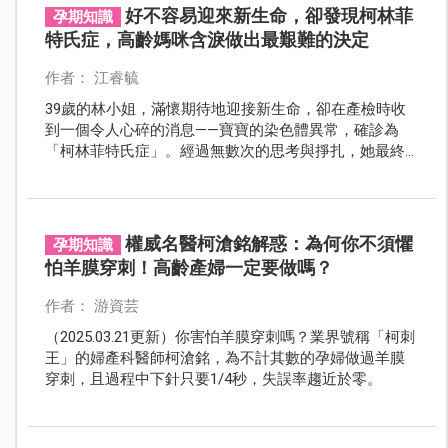
好不容易迎來新生命，卻發現柯林菲
孕期知識
特氏症，高齡媽咪含淚做出最艱難的決定
作者： 江睿毓
39歲的林小姐，滿懷期待地迎接新生命，卻在產檢時收
到一個令人心碎的消息——寶寶的染色體異常，確診為
「柯林菲特氏症」。經過無數次的思考與掙扎，她最終
選擇放手，讓這段短暫卻深刻的緣分停留在最美好的回
憶裡。
權威名醫柯滄銘解惑：為何你不須懼
孕期知識
怕羊膜穿刺！高齡產婦一定要做嗎？
作者： 游資芸
（2025.03.21更新）你害怕羊膜穿刺嗎？業界號稱「柯刺
王」的婦產科醫師柯滄銘，為不計其數的孕婦做過羊膜
穿刺，且過程中下針只要1/4秒，失誤率趨近於零。