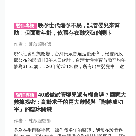
更大的壓力。幸而在進步的醫學庇護下，藉由科技的力
量讓懷孕變得不再困難；透過周全的產前檢查與專業照
護，則讓絕大多數的高齡產婦順利生產。
晚孕世代備孕不易，試管嬰兒來幫
醫師專欄
助！但面對年齡，依舊存在難突破的關卡
作者： 陳啟煌醫師
現代社會型態改變，台灣民眾普遍延後婚育，根據內政
部公布的民國113年人口統計，台灣女性生育首胎平均年
齡為31.65歲，比20年前增4.26歲；所有出生嬰兒中，逾3
成來自35歲以上高齡產婦。在少子化的年代，願意結
婚、生育，為提高出生率盡力，都算是社會的大功臣！
然而，比起年輕孕媽咪，高齡產婦的孕產之路，不免要
面臨較高的風險，而讓身心承受更大的壓力。
40歲做試管嬰兒還有機會嗎？國家大
醫師專欄
數據揭密：高齡求子的兩大難關與「翻轉成功
率」的臨床關鍵
作者： 陳啟煌醫師
身為在生殖醫學第一線作戰多年的醫師，我常在診間遇