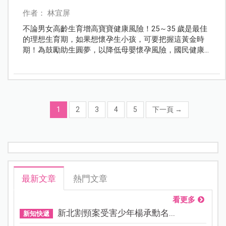
作者： 林宜屏
不論男女高齡生育增高寶寶健康風險！25～35 歲是最佳
的理想生育期，如果想懷孕生小孩，可要把握這黃金時
期！為鼓勵助生圓夢，以降低母嬰懷孕風險，國民健康
署提出助生 3 招，祝新婚夫妻們圓夢成功！
1
2
3
4
5
下一頁
→
最新文章
熱門文章
看更多
新北割頸案受害少年楊承勳名...
新知快遞