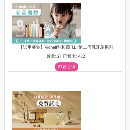
【試用募集】Richell利其爾 T.L.I第二代乳牙刷系列
數量: 21 已報名: 432
21篇心得