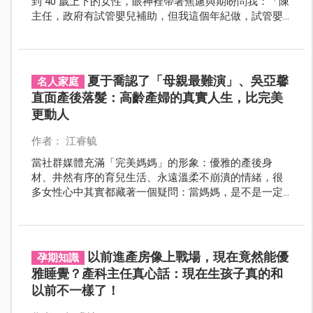
到 40 歲上下的女性，眼神裡帶著焦慮與期盼問我：「陳
主任，政府有試管嬰兒補助，但我這個年紀做，試管嬰
兒成功率高嗎？會不會很容易流產？」
夏于喬認了「母親最難演」、吳亞馨
名人家庭
直面產後落髮：高齡產婦的真實人生，比完美
更動人
作者： 江睿毓
當社群媒體充滿「完美媽媽」的形象：優雅的產後身
材、井然有序的育兒生活、永遠溫柔不崩潰的情緒，很
多女性心中其實都藏著一個疑問：當媽媽，是不是一定
要很完美？ 最近，夏于喬與吳亞馨的分享，讓這個問題
有了更真實、更動人的答案。
以前進產房像上戰場，現在竟然能優
孕期知識
雅睡覺？產科主任真心話：現在生孩子真的和
以前不一樣了！