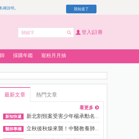
私權說明
。
我知道了
登入|註冊
師
採購年鑑
寵粉月月抽
最新文章
熱門文章
看更多
新北割頸案受害少年楊承勳名...
新知快遞
立秋後秋燥來襲！中醫教養肺...
醫師專欄