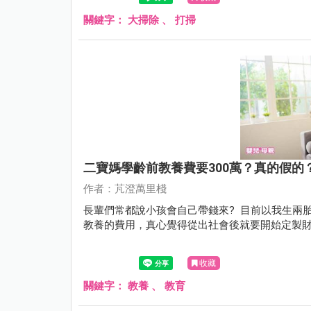
關鍵字：
大掃除
、
打掃
二寶媽學齡前教養費要300萬？真的假的
作者：芃澄萬里棧
長輩們常都說小孩會自己帶錢來? 目前以我生兩
教養的費用，真心覺得從出社會後就要開始定製
收藏
關鍵字：
教養
、
教育