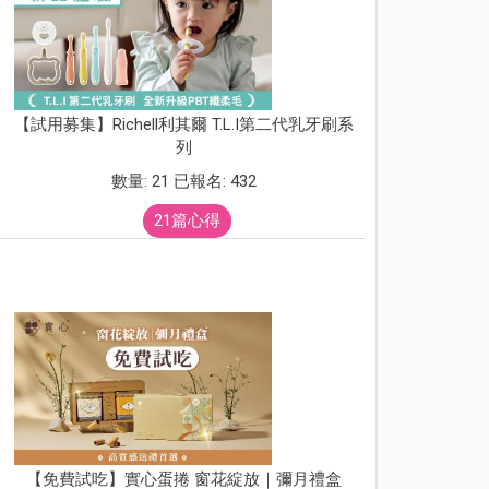
【試用募集】Richell利其爾 T.L.I第二代乳牙刷系
列
數量: 21 已報名: 432
21篇心得
【免費試吃】實心蛋捲 窗花綻放｜彌月禮盒