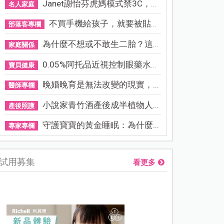
Janet謝怡芬虎媽模式禁3C，看...
名人家庭
不買手機給孩子，就要被貼「...
部落客專欄
為什麼不想或不敢生二胎？這8...
家庭關係
0.05%阿托品近視控制眼藥水納...
寶貝健康
晚婚晚育是無法改變的現實，...
醫師專欄
小說家青竹酒產後成半植物人...
產後照護
守護寶寶的黃金睡眠：為什麼...
專家專欄
試用募集
看更多