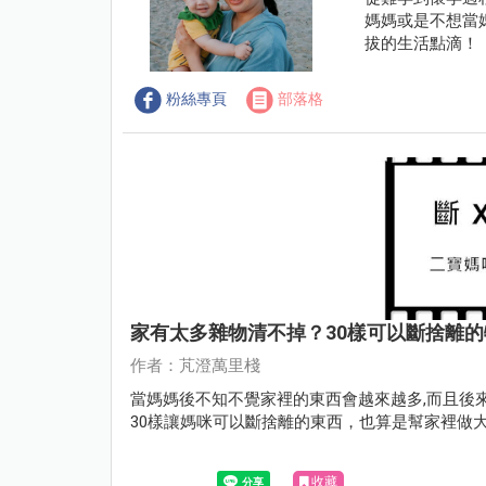
媽媽或是不想當
拔的生活點滴！
粉絲專頁
部落格
家有太多雜物清不掉？30樣可以斷捨離的
作者：芃澄萬里棧
當媽媽後不知不覺家裡的東西會越來越多,而且後
30樣讓媽咪可以斷捨離的東西，也算是幫家裡做
收藏