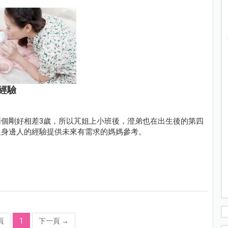
經驗
個剛好相差3歲，所以芃姐上小班後，澄弟也在出生後的第四
及身邊人的經驗提供未來有需求的媽媽參考。
頁
1
下一頁
→