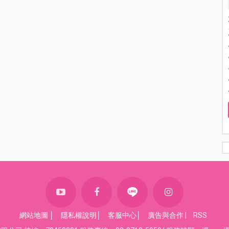
網站地圖
│
隱私權說明
│
客服中心
│
廣告與合作
|
RSS