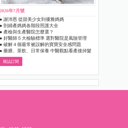
2026年7月號
● 謝沛恩 從甜美少女到優雅媽媽
● 剖婦產媽媽各階段照護大全
● 產檢與生產醫院怎麼選？
● 好醫師５大檢驗標準 選對醫院是風險管理
● 破解４個最常被誤解的寶寶安全感問題
● 藥膳、茶飲、日常保養 中醫觀點看產後掉髮
雜誌訂閱