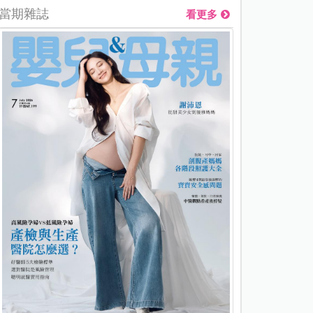
當期雜誌
看更多