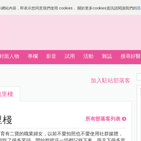
站內容，即表示您同意我們使用 cookies， 關於更多cookies資訊請閱讀我們的
隱
封面人物
專欄
影音
試用
活動
雜誌
搜尋好醫
加入駐站部落客
萬里棧
里棧
所有部落客列表
一個育有二寶的職業婦女，以前不愛拍照也不愛使用社群媒體，
程吃了很多苦頭，開始想把這一切都記錄下來，跟天下很多當