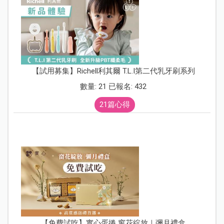
【試用募集】Richell利其爾 T.L.I第二代乳牙刷系列
數量: 21 已報名: 432
21篇心得
【免費試吃】實心蛋捲 窗花綻放｜彌月禮盒