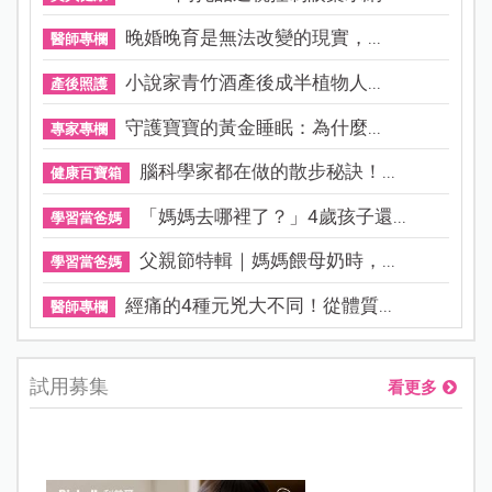
晚婚晚育是無法改變的現實，...
醫師專欄
小說家青竹酒產後成半植物人...
產後照護
守護寶寶的黃金睡眠：為什麼...
專家專欄
腦科學家都在做的散步秘訣！...
健康百寶箱
「媽媽去哪裡了？」4歲孩子還...
學習當爸媽
父親節特輯｜媽媽餵母奶時，...
學習當爸媽
經痛的4種元兇大不同！從體質...
醫師專欄
試用募集
看更多