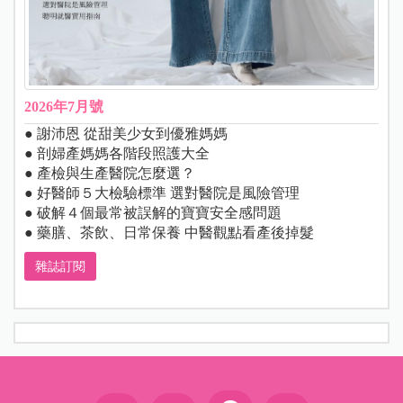
2026年7月號
● 謝沛恩 從甜美少女到優雅媽媽
● 剖婦產媽媽各階段照護大全
● 產檢與生產醫院怎麼選？
● 好醫師５大檢驗標準 選對醫院是風險管理
● 破解４個最常被誤解的寶寶安全感問題
● 藥膳、茶飲、日常保養 中醫觀點看產後掉髮
雜誌訂閱