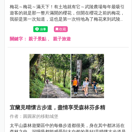
梅花～梅花～滿天下！有土地就有它～​​​​​​​武陵農場每年最吸引
遊客的就是那一整片滿開的櫻花，但開在櫻花之前的梅花，
我卻是第一次知道，這也是第一次特地為了梅花來到武陵農
場，原來，梅花真的好香，空氣中那股自然的梅花飄香，聞
收藏
起來真的好舒服！
關鍵字：
親子景點
、
親子旅遊
宜蘭見晴懷古步道，盡情享受森林芬多精
作者：圓圓家的移動城堡
太平山森林遊樂區中的每條步道都很美，身在其中都沐浴在
森林之中，深呼吸都能感受到大自然的美好!見晴懷古步道是