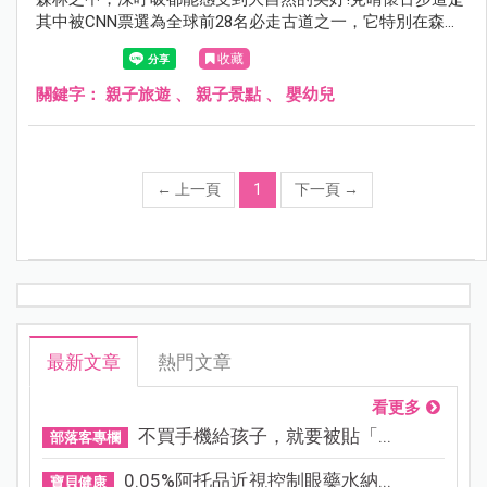
其中被CNN票選為全球前28名必走古道之一，它特別在森林
裡的廢棄鐵軌，地表上植披豐富，全程幾乎不會日曬，走起
收藏
來又相當好走，算是高山中相當親民的一條步道！全程2.25
公里，可惜的是2013年因颱風而被摧毀，目前僅修復到前
關鍵字：
親子旅遊
、
親子景點
、
嬰幼兒
900公尺開放通行，雖然很短，但依舊不減它的美麗~來到太
平山，一定別錯過的見晴懷古步道。
←
上一頁
1
下一頁
→
最新文章
熱門文章
看更多
不買手機給孩子，就要被貼「...
部落客專欄
0.05%阿托品近視控制眼藥水納...
寶貝健康