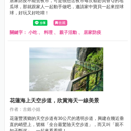
居家防疫不能去夜市，可是很想念夜市每次都必買香Ｑ的地
瓜球，那就跟家人一起動手做吧，邀請家中寶貝一起來捏球
球，好玩又好吃唷！
收藏
關鍵字：
小吃
、
料理
、
親子活動
、
居家防疫
花蓮海上天空步道，欣賞海天一線美景
作者：古錐小姐
花蓮豐濱鄉的天空步道有30公尺的透明步道，興建在幾近垂
直的峭壁上，號稱「全台最驚險天空步道」，而又叫「親不
知子斷崖」，一起來看看吧！