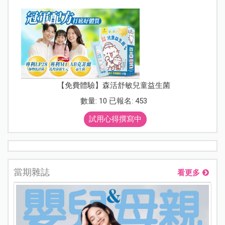
【免費體驗】森活舒敏兒童益生菌
數量: 10 已報名: 453
試用心得撰寫中
當期雜誌
看更多