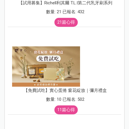
【試用募集】Richell利其爾 T.L.I第二代乳牙刷系列
數量: 21 已報名: 432
21篇心得
【免費試吃】實心蛋捲 窗花綻放｜彌月禮盒
數量: 10 已報名: 502
11篇心得