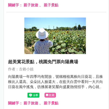
關鍵字：
親子旅遊
、
親子景點
超美賞花景點，桃園免門票向陽農場
作者：古錐小姐
向陽農場一年四季均有開放，號稱種植萬株向日葵花，且株
株比人還高、朵朵比人臉還大，在藍天白雲中看到一大片向
日葵在風中搖曳，彷彿展著笑靨向盛夏熱情招手，內心就莫
名跟著朝氣滿滿了啊！
收藏
關鍵字：
親子旅遊
、
親子景點