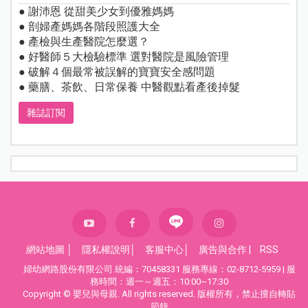
● 謝沛恩 從甜美少女到優雅媽媽
● 剖婦產媽媽各階段照護大全
● 產檢與生產醫院怎麼選？
● 好醫師５大檢驗標準 選對醫院是風險管理
● 破解４個最常被誤解的寶寶安全感問題
● 藥膳、茶飲、日常保養 中醫觀點看產後掉髮
雜誌訂閱
網站地圖
│
隱私權說明
│
客服中心
│
廣告與合作
|
RSS
婦幼網路股份有限公司 統編：70458331 服務專線：02-8712-5959 | 服
務時間：週一～週五：10:00~17:30
Copyright © 嬰兒與母親. All rights reserved. 版權所有，禁止擅自轉貼
節錄