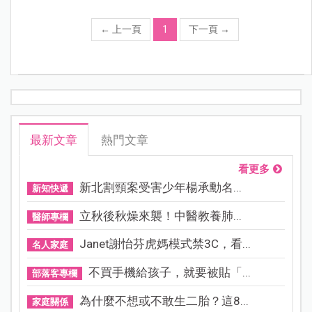
←
上一頁
1
下一頁
→
最新文章
熱門文章
看更多
新北割頸案受害少年楊承勳名...
新知快遞
立秋後秋燥來襲！中醫教養肺...
醫師專欄
Janet謝怡芬虎媽模式禁3C，看...
名人家庭
不買手機給孩子，就要被貼「...
部落客專欄
為什麼不想或不敢生二胎？這8...
家庭關係