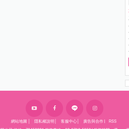
網站地圖
│
隱私權說明
│
客服中心
│
廣告與合作
|
RSS