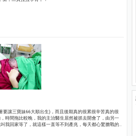
想著要讓三寶妹66大順出生)，而且後期真的很累很辛苦真的很
的，時間拖比較晚，我的主治醫生居然被抓去開會了，由另一
就叫我回家等了，就這樣一直等不到產兆，每天都心驚膽戰的
個孩子，默默的居然來到39+5的產檢日！