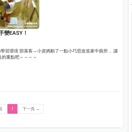
變EASY！
改造家中廁所， 讓
 快來看看幾個改造的重點吧～～～～
頁
1
下一頁
→