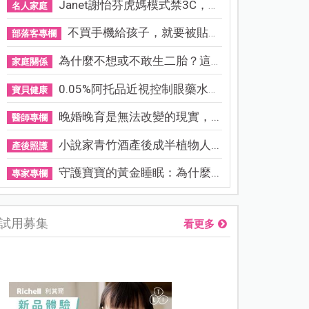
Janet謝怡芬虎媽模式禁3C，看...
名人家庭
不買手機給孩子，就要被貼「...
部落客專欄
為什麼不想或不敢生二胎？這8...
家庭關係
0.05%阿托品近視控制眼藥水納...
寶貝健康
晚婚晚育是無法改變的現實，...
醫師專欄
小說家青竹酒產後成半植物人...
產後照護
守護寶寶的黃金睡眠：為什麼...
專家專欄
試用募集
看更多