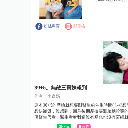
粉絲專頁
部落格
39+5。無敵三寶妹報到
作者：小資媽
原本38+5的產檢就想要跟醫生約催生時間(心裡
想快卸貨，沒想到，因為後期產檢要測胎動幹嘛
個醫生代看，醫生看看我還沒有產兆也沒有宮縮
測宮縮頻率，真的很怕產兆忽然來會來不及處理兩
收藏