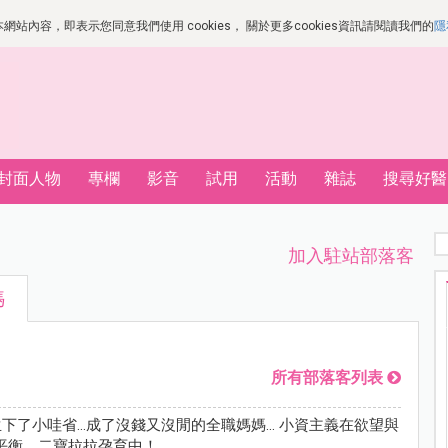
站內容，即表示您同意我們使用 cookies， 關於更多cookies資訊請閱讀我們的
隱
封面人物
專欄
影音
試用
活動
雜誌
搜尋好醫
加入駐站部落客
媽
所有部落客列表
生下了小哇省…成了沒錢又沒閒的全職媽媽… 小資主義在欲望與
平衡，二寶拉拉孕育中！