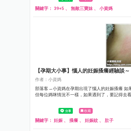
關鍵字：
39+5
、
無敵三寶妹
、
小資媽
【孕期大小事】惱人的妊娠搔癢經驗談～
作者：小資媽
部落客→小資媽在孕期出現了惱人的妊娠搔癢 如果有相同情況的媽咪還請不要擔心，這情況並不會造成妊娠紋
但每位媽咪情況不一樣，如果遇到了，要記得去
收藏
關鍵字：
妊娠
、
搔癢
、
妊娠紋
、
肚子