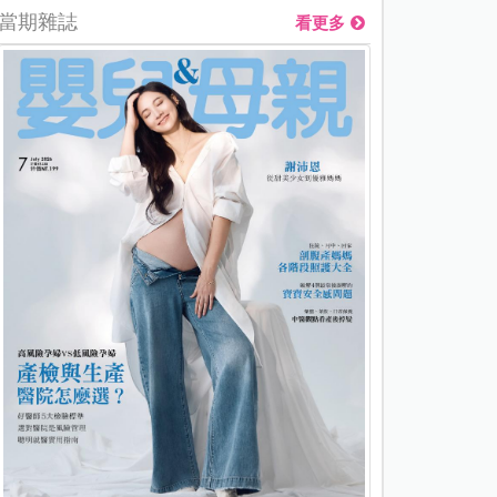
當期雜誌
看更多