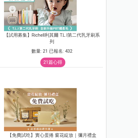
【試用募集】Richell利其爾 T.L.I第二代乳牙刷系
列
數量: 21 已報名: 432
21篇心得
【免費試吃】實心蛋捲 窗花綻放｜彌月禮盒