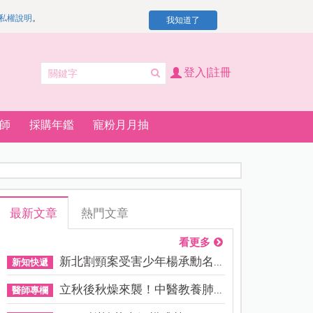
私權說明
。
我知道了
登入|註冊
師
採購年鑑
寵粉月月抽
最新文章
熱門文章
看更多
新北割頸案受害少年楊承勳名...
新知快遞
立秋後秋燥來襲！中醫教養肺...
醫師專欄