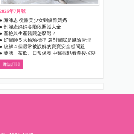
2026年7月號
● 謝沛恩 從甜美少女到優雅媽媽
● 剖婦產媽媽各階段照護大全
● 產檢與生產醫院怎麼選？
● 好醫師５大檢驗標準 選對醫院是風險管理
● 破解４個最常被誤解的寶寶安全感問題
● 藥膳、茶飲、日常保養 中醫觀點看產後掉髮
雜誌訂閱