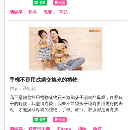
收藏
關鍵字：
爸爸
、
教養
、
育兒
手機不是用成績交換來的禮物
作者：番紅花
我不是個善於用禮物或物質來激勵孩子讀書的母親，疼愛孩
子的時候，我盡情疼愛，我並不希望孩子認為要用更好的表
現，才能換取母親的禮物，手機、旅行、衣服都是養育孩子
長大的過程。
收藏
關鍵字：
智慧型手機
、
iPhone
、
禮物
、
物質