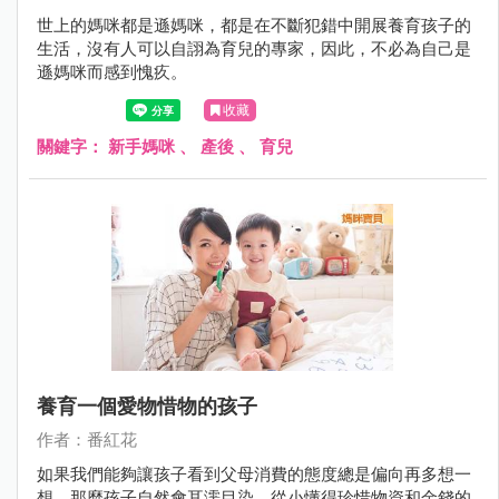
世上的媽咪都是遜媽咪，都是在不斷犯錯中開展養育孩子的
生活，沒有人可以自詡為育兒的專家，因此，不必為自己是
遜媽咪而感到愧疚。
收藏
關鍵字：
新手媽咪
、
產後
、
育兒
養育一個愛物惜物的孩子
作者：番紅花
如果我們能夠讓孩子看到父母消費的態度總是偏向再多想一
想，那麼孩子自然會耳濡目染，從小懂得珍惜物資和金錢的