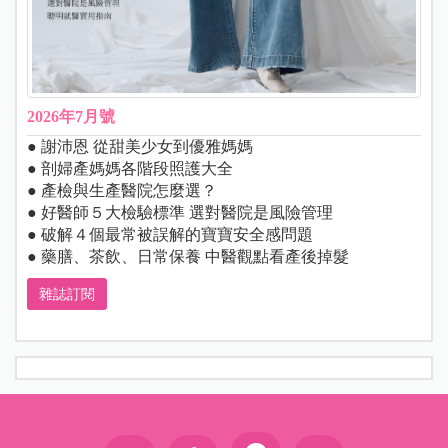
2026年7月號
● 謝沛恩 從甜美少女到優雅媽媽
● 剖婦產媽媽各階段照護大全
● 產檢與生產醫院怎麼選？
● 好醫師５大檢驗標準 選對醫院是風險管理
● 破解４個最常被誤解的寶寶安全感問題
● 藥膳、茶飲、日常保養 中醫觀點看產後掉髮
雜誌訂閱