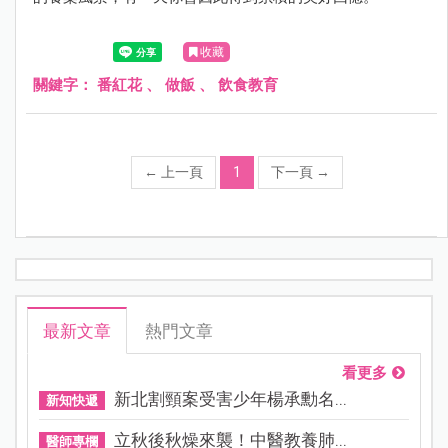
收藏
關鍵字：
番紅花
、
做飯
、
飲食教育
←
上一頁
1
下一頁
→
最新文章
熱門文章
看更多
新北割頸案受害少年楊承勳名...
新知快遞
立秋後秋燥來襲！中醫教養肺...
醫師專欄