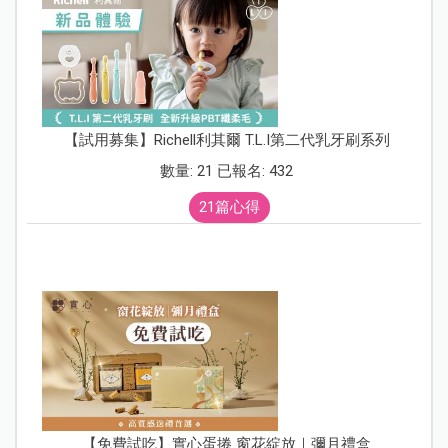
【試用募集】Richell利其爾 T.L.I第二代乳牙刷系列
數量: 21 已報名: 432
21篇心得
【免費試吃】實心蛋捲 窗花綻放｜彌月禮盒