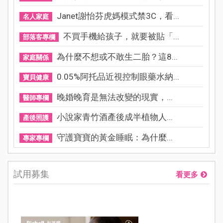
Janet謝怡芬虎媽模式禁3C，看...
名人家庭
不買手機給孩子，就要被貼「...
部落客專欄
為什麼不想或不敢生二胎？這8...
家庭關係
0.05%阿托品近視控制眼藥水納...
寶貝健康
晚婚晚育是無法改變的現實，...
醫師專欄
小說家青竹酒產後成半植物人...
產後照護
守護寶寶的黃金睡眠：為什麼...
專家專欄
試用募集
看更多